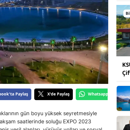
Bi
KS
Çi
book'ta Paylaş
X'de Paylaş
Whatsapp'tan Gönde
klarının gün boyu yüksek seyretmesiyle
en akşam saatlerinde soluğu EXPO 2023
iş yeşil alanları, yürüyüş yolları ve sosyal