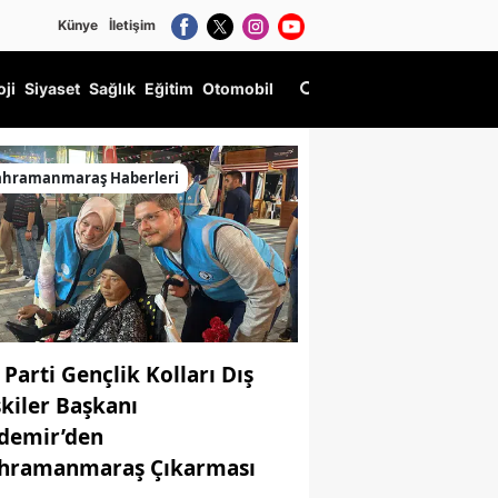
Künye
İletişim
oji
Siyaset
Sağlık
Eğitim
Otomobil
ahramanmaraş Haberleri
 Parti Gençlik Kolları Dış
şkiler Başkanı
demir’den
hramanmaraş Çıkarması