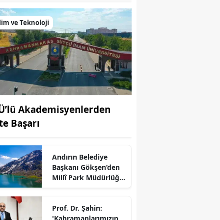
lim ve Teknoloji
Ü’lü Akademisyenlerden
fte Başarı
Andırın Belediye
r
Başkanı Gökşen’den
Millî Park Müdürlüğü
Açıklaması
Prof. Dr. Şahin:
'Kahramanlarımızın