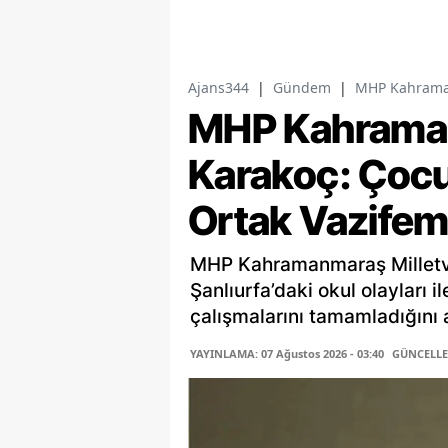
Ajans344
|
Gündem
|
MHP Kahramanm
MHP Kahramanm
Karakoç: Çocu
Ortak Vazifem
MHP Kahramanmaraş Milletv
Şanlıurfa’daki okul olayları i
çalışmalarını tamamladığını a
YAYINLAMA: 07 Ağustos 2026 - 03:40
GÜNCELLEM