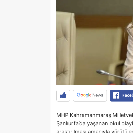
Face
MHP Kahramanmaraş Milletvek
Şanlıurfa’da yaşanan okul olaylar
araştırılması amacıyla yürütül