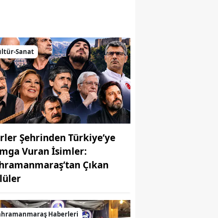
emiz
ltür-Sanat
irler Şehrinden Türkiye’ye
mga Vuran İsimler:
hramanmaraş’tan Çıkan
MUHABİR: Elife Karaarslan
lüler
ahramanmaraş Haberleri