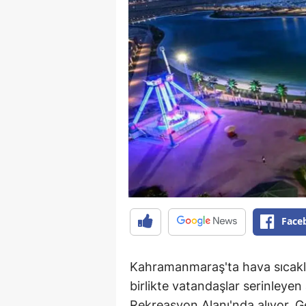
Face
Kahramanmaraş'ta hava sıcaklı
birlikte vatandaşlar serinley
Rekreasyon Alanı'nda alıyor. Gen