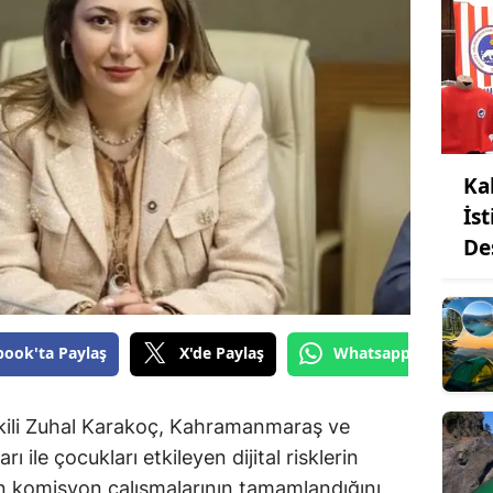
Ka
İs
De
book'ta Paylaş
X'de Paylaş
Whatsapp'tan Gönde
ili Zuhal Karakoç, Kahramanmaraş ve
ı ile çocukları etkileyen dijital risklerin
en komisyon çalışmalarının tamamlandığını