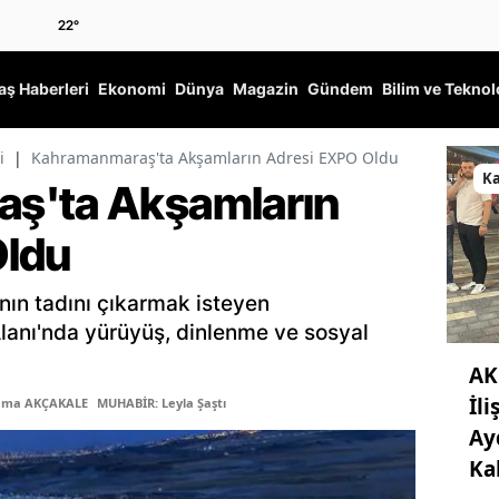
22
°
ş Haberleri
Ekonomi
Dünya
Magazin
Gündem
Bilim ve Teknol
i
|
Kahramanmaraş'ta Akşamların Adresi EXPO Oldu
K
ş'ta Akşamların
Oldu
nın tadını çıkarmak isteyen
anı'nda yürüyüş, dinlenme ve sosyal
AK
İli
Sema AKÇAKALE
MUHABİR: Leyla Şaştı
Ay
Ka