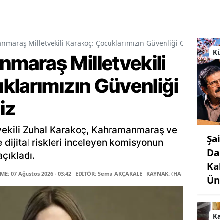
araş Milletvekili Karakoç: Çocuklarımızın Güvenliği Ortak Vazif
Kü
araş Milletvekili
klarımızın Güvenliği
iz
ekili Zuhal Karakoç, Kahramanmaraş ve
Şa
le dijital riskleri inceleyen komisyonun
Da
çıkladı.
Ka
E: 07 Ağustos 2026 - 03:42
EDİTÖR: Sema AKÇAKALE
KAYNAK: (HABER MERKEZİ)
Ün
K