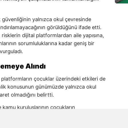
güvenliğinin yalnızca okul çevresinde
rlandırılamayacağının görüldüğünü ifade etti.
risklerin dijital platformlardan aile yapısına,
arının sorumluluklarına kadar geniş bir
 vurguladı.
elemeye Alındı
 platformların çocuklar üzerindeki etkileri de
enlik konusunun günümüzde yalnızca okul
aret olmadığını belirtti.
ve kamu kuruluşlarının çocukların
 taşıdığını ifade eden Karakoç, alınacak
 planlanması gerektiğine dikkat çekti.