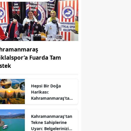
hramanmaraş
tiklalspor’a Fuarda Tam
stek
Hepsi Bir Doğa
Harikası:
r
Kahramanmaraş’ta
Kamp ve Piknik
Yapılabilecek En
Kahramanmaraş'tan
Güzel Alanlar
Tekne Sahiplerine
Uyarı: Belgelerinizi