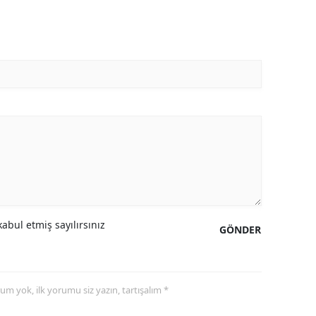
abul etmiş sayılırsınız
GÖNDER
yorum yok, ilk yorumu siz yazın, tartışalım *