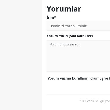
Yorumlar
İsim*
Yorum Yazın (500 Karakter)
Yorum yazma kurallarını
okumuş ve k
* Bu içerik ile ilgili 