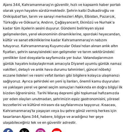
Ajans 344, Kahramanmaraş'ın güvenilir, hızlı ve kapsamlı haber portalı
olarak yayın hayatını sürdürmektedir. Şehrin kalbi Dulkadiroğlu ve
Onikişubat'tan, tarım ve sanayi merkezleri Afşin, Elbistan, Pazarcık,
Türkoğlu ve Göksun'a; Andırın, Çağlayancerit, Ekinözü ve Nurhak'a
kadar tüm ilçelerin sesini duyurur. Gündemi belirleyen siyasi
gelişmelerden, yerel ekonominin dinamiklerine, spordaki heyecandan,
kültür ve sanat etkinliklerine kadar Kahramanmaraş'ın nabzını
tutuyoruz. Kahramanmaraş Kuyumcular Odası'ndan alınan anlık altın
fiyatları, şehrin sanayisindeki son gelişmeler ve tarım sektöründeki
yenilikler özel dosyalarla sayfamızda yer bulur. Vatandaşlarımızın
günlük hayatını kolaylaştırmak amacıyla Diyanet uyumlu günlük namaz
vakitleri, detaylı ve anlık hava durumu tahminleri, güncel nöbetçi
eczane listeleri ve resmi vefat ilanları gibi bilgilere kolayca ulaşmanızı
sağlıyoruz. Ayrıca şehirdeki en yeni iş ilanları, önemli kamu duyuruları
ve yaklaşan yerel ve genel seçim sonuçları hakkında en doğru bilgiyi ilk
bizden öğrenirsiniz. Tarihi Maraş depremi gibi toplumsal hafızamızda
yer eden olayları unutmadan, şehrimizin eşsiz gastronomisini, yöresel
lezzetlerini ve kültürel mirasını da sayfalarımıza taşıyoruz. Kısacası,
Kahramanmaraş'ta yaşayan veya bu şehre gönül vermiş herkes için
tasarlanan Ajans 344, habere, bilgiye ve aradığınız her şeye
ulaşabileceğiniz tek ve en güvenilir adrestir.