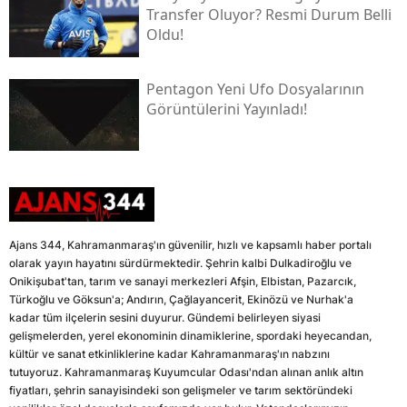
Transfer Oluyor? Resmi Durum Belli
Oldu!
Pentagon Yeni Ufo Dosyalarının
Görüntülerini Yayınladı!
Ajans 344, Kahramanmaraş'ın güvenilir, hızlı ve kapsamlı haber portalı
olarak yayın hayatını sürdürmektedir. Şehrin kalbi Dulkadiroğlu ve
Onikişubat'tan, tarım ve sanayi merkezleri Afşin, Elbistan, Pazarcık,
Türkoğlu ve Göksun'a; Andırın, Çağlayancerit, Ekinözü ve Nurhak'a
kadar tüm ilçelerin sesini duyurur. Gündemi belirleyen siyasi
gelişmelerden, yerel ekonominin dinamiklerine, spordaki heyecandan,
kültür ve sanat etkinliklerine kadar Kahramanmaraş'ın nabzını
tutuyoruz. Kahramanmaraş Kuyumcular Odası'ndan alınan anlık altın
fiyatları, şehrin sanayisindeki son gelişmeler ve tarım sektöründeki