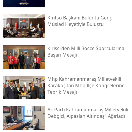
Kmtso Başkanı Buluntu Genç
Müsi̇ad Heyetiyle Buluştu
Kirişci’den Milli Bocce Sporcularına
Başarı Mesajı
Mhp Kahramanmaraş Milletvekili
Karakoç’tan Mhp İlçe Kongrelerine
Tebrik Mesajı
Ak Parti Kahramanmaraş Milletvekili
Debgici, Alpaslan Altındaş’ı Ağırladı