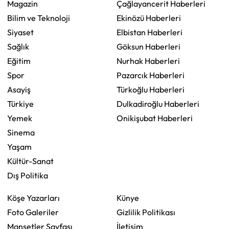
Magazin
Çağlayancerit Haberleri
Bilim ve Teknoloji
Ekinözü Haberleri
Siyaset
Elbistan Haberleri
Sağlık
Göksun Haberleri
Eğitim
Nurhak Haberleri
Spor
Pazarcık Haberleri
Asayiş
Türkoğlu Haberleri
Türkiye
Dulkadiroğlu Haberleri
Yemek
Onikişubat Haberleri
Sinema
Yaşam
Kültür-Sanat
Dış Politika
Köşe Yazarları
Künye
Foto Galeriler
Gizlilik Politikası
Manşetler Sayfası
İletişim