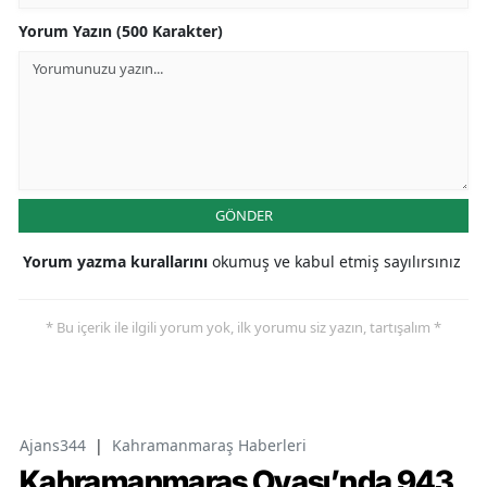
Yorum Yazın (500 Karakter)
GÖNDER
Yorum yazma kurallarını
okumuş ve kabul etmiş sayılırsınız
* Bu içerik ile ilgili yorum yok, ilk yorumu siz yazın, tartışalım *
Ajans344
|
Kahramanmaraş Haberleri
Kahramanmaraş Ovası’nda 943