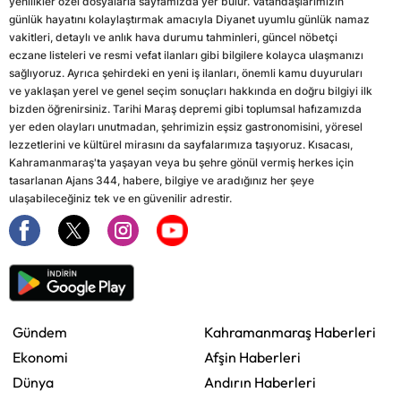
yenilikler özel dosyalarla sayfamızda yer bulur. Vatandaşlarımızın
günlük hayatını kolaylaştırmak amacıyla Diyanet uyumlu günlük namaz
vakitleri, detaylı ve anlık hava durumu tahminleri, güncel nöbetçi
eczane listeleri ve resmi vefat ilanları gibi bilgilere kolayca ulaşmanızı
sağlıyoruz. Ayrıca şehirdeki en yeni iş ilanları, önemli kamu duyuruları
ve yaklaşan yerel ve genel seçim sonuçları hakkında en doğru bilgiyi ilk
bizden öğrenirsiniz. Tarihi Maraş depremi gibi toplumsal hafızamızda
yer eden olayları unutmadan, şehrimizin eşsiz gastronomisini, yöresel
lezzetlerini ve kültürel mirasını da sayfalarımıza taşıyoruz. Kısacası,
Kahramanmaraş'ta yaşayan veya bu şehre gönül vermiş herkes için
tasarlanan Ajans 344, habere, bilgiye ve aradığınız her şeye
ulaşabileceğiniz tek ve en güvenilir adrestir.
Gündem
Kahramanmaraş Haberleri
Ekonomi
Afşin Haberleri
Dünya
Andırın Haberleri