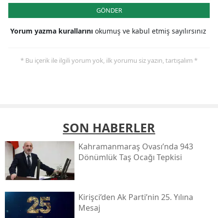
GÖNDER
Yorum yazma kurallarını
okumuş ve kabul etmiş sayılırsınız
* Bu içerik ile ilgili yorum yok, ilk yorumu siz yazın, tartışalım *
SON HABERLER
Kahramanmaraş Ovası’nda 943
Dönümlük Taş Ocağı Tepkisi
Kirişci’den Ak Parti’nin 25. Yılına
Mesaj