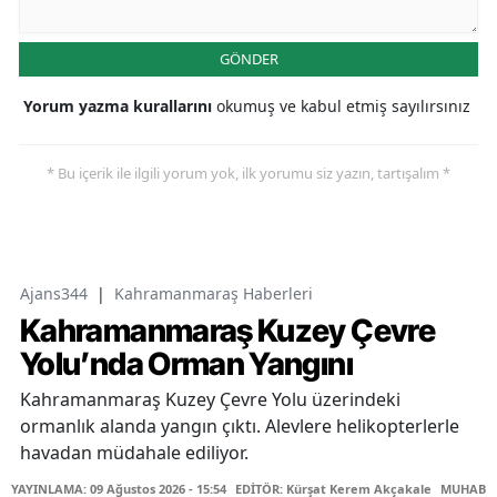
GÖNDER
Yorum yazma kurallarını
okumuş ve kabul etmiş sayılırsınız
* Bu içerik ile ilgili yorum yok, ilk yorumu siz yazın, tartışalım *
Ajans344
|
Kahramanmaraş Haberleri
Kahramanmaraş Kuzey Çevre
Yolu’nda Orman Yangını
Kahramanmaraş Kuzey Çevre Yolu üzerindeki
ormanlık alanda yangın çıktı. Alevlere helikopterlerle
havadan müdahale ediliyor.
YAYINLAMA: 09 Ağustos 2026 - 15:54
EDİTÖR: Kürşat Kerem Akçakale
MUHABİR: