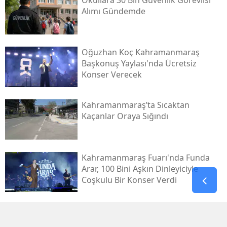
Alımı Gündemde
Oğuzhan Koç Kahramanmaraş
Başkonuş Yaylası'nda Ücretsiz
Konser Verecek
Kahramanmaraş’ta Sıcaktan
Kaçanlar Oraya Sığındı
Kahramanmaraş Fuarı'nda Funda
Arar, 100 Bini Aşkın Dinleyiciyle
Coşkulu Bir Konser Verdi
Gaziantep’te 4,5’lik Deprem:
Afad’dan Açıklama