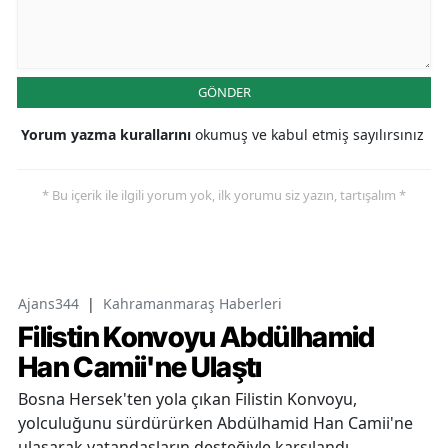
GÖNDER
Yorum yazma kurallarını
okumuş ve kabul etmiş sayılırsınız
* Bu içerik ile ilgili yorum yok, ilk yorumu siz yazın, tartışalım *
Ajans344
|
Kahramanmaraş Haberleri
Filistin Konvoyu Abdülhamid
Han Camii'ne Ulaştı
Bosna Hersek'ten yola çıkan Filistin Konvoyu,
yolculuğunu sürdürürken Abdülhamid Han Camii'ne
ulaşarak vatandaşların desteğiyle karşılandı.