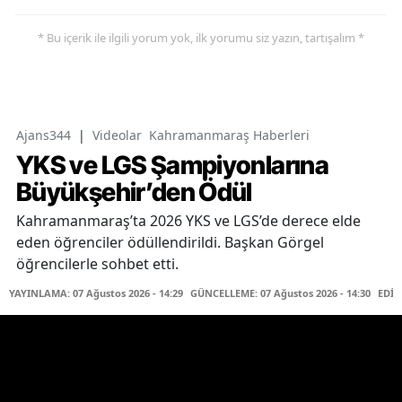
* Bu içerik ile ilgili yorum yok, ilk yorumu siz yazın, tartışalım *
Ajans344
|
Videolar
Kahramanmaraş Haberleri
YKS ve LGS Şampiyonlarına
Büyükşehir’den Ödül
Kahramanmaraş’ta 2026 YKS ve LGS’de derece elde
eden öğrenciler ödüllendirildi. Başkan Görgel
öğrencilerle sohbet etti.
YAYINLAMA: 07 Ağustos 2026 - 14:29
GÜNCELLEME: 07 Ağustos 2026 - 14:30
EDİT