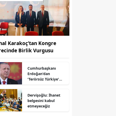
hal Karakoç’tan Kongre
recinde Birlik Vurgusu
Cumhurbaşkanı
Erdoğan'dan
'Terörsüz Türkiye'
mesajı
Dervişoğlu: İhanet
belgesini kabul
etmeyeceğiz