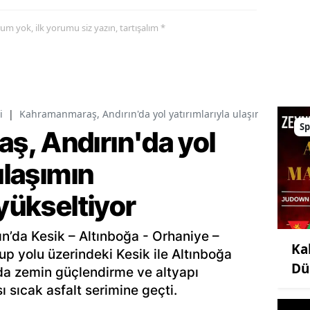
yorum yok, ilk yorumu siz yazın, tartışalım *
i
|
Kahramanmaraş, Andırın'da yol yatırımlarıyla ulaşımın standart
Sp
, Andırın'da yol
ulaşımın
 yükseltiyor
ın’da Kesik – Altınboğa - Orhaniye –
Ka
up yolu üzerindeki Kesik ile Altınboğa
Dü
lda zemin güçlendirme ve altyapı
ı sıcak asfalt serimine geçti.