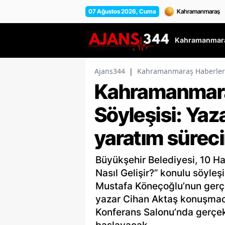
07 Ağustos 2026, Cuma
Kahramanmara
Ajans344
|
Kahramanmaraş Haberler
Kahramanmara
Söyleşisi: Yaz
yaratım süreci
Büyükşehir Belediyesi, 10 Ha
Nasıl Gelişir?” konulu söyle
Mustafa Köneçoğlu’nun gerç
yazar Cihan Aktaş konuşmacı
Konferans Salonu’nda gerçekl