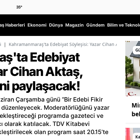
35
°
ş Haberleri
Ekonomi
Dünya
Magazin
Gündem
Bilim ve Teknol
i
|
Kahramanmaraş'ta Edebiyat Söyleşisi: Yazar Cihan Aktaş, yarat
G
ş'ta Edebiyat
ar Cihan Aktaş,
ni paylaşacak!
ziran Çarşamba günü “Bir Edebi Fikir
Mir
şi düzenleyecek. Moderatörlüğünü yazar
be
ekleştireceği programda gazeteci ve
 olarak katılacak. TDV Kitabevi
eştirilecek olan program saat 20.15’te
K