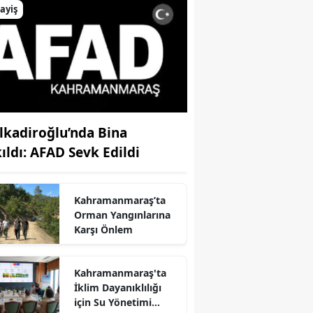
ayiş
lkadiroğlu’nda Bina
kıldı: AFAD Sevk Edildi
Kahramanmaraş’ta
Orman Yangınlarına
Karşı Önlem
Kahramanmaraş'ta
İklim Dayanıklılığı
r
için Su Yönetimi