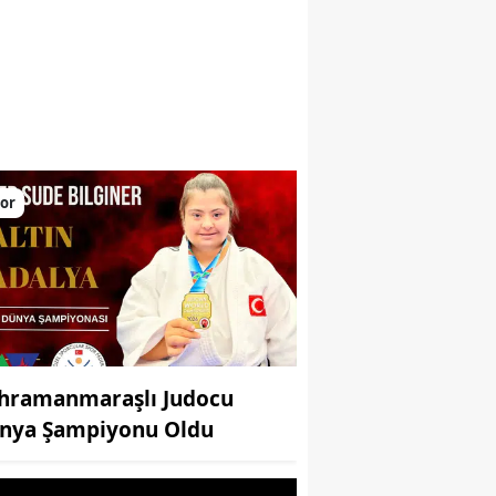
larını yükseltiyor
or
hramanmaraşlı Judocu
nya Şampiyonu Oldu