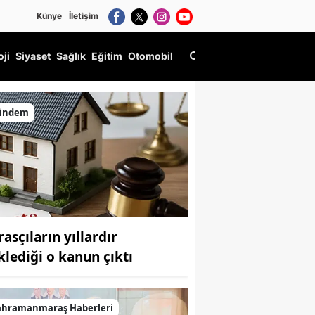
Künye
İletişim
oji
Siyaset
Sağlık
Eğitim
Otomobil
ım sürecini paylaşacak!
ündem
asçıların yıllardır
klediği o kanun çıktı
ahramanmaraş Haberleri