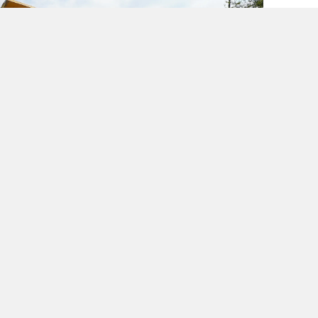
ra Sıcak Asfalta Geçildi
 Altınboğa - Orhaniye – Akifiye – Çokak ve
ilometrelik Kesik ile Altınboğa hattında