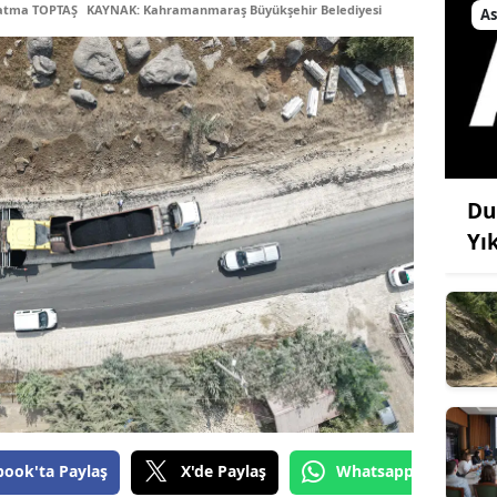
Fatma TOPTAŞ
KAYNAK: Kahramanmaraş Büyükşehir Belediyesi
As
Du
Yı
book'ta Paylaş
X'de Paylaş
Whatsapp'tan Gönde