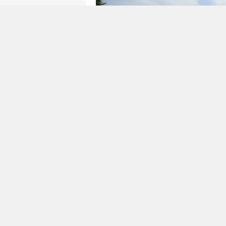
Önce Zemin Güçlendirildi, Son
Büyükşehir Belediyesi, Kesik –
Çiğşar grup yolu üzerindeki 5 k