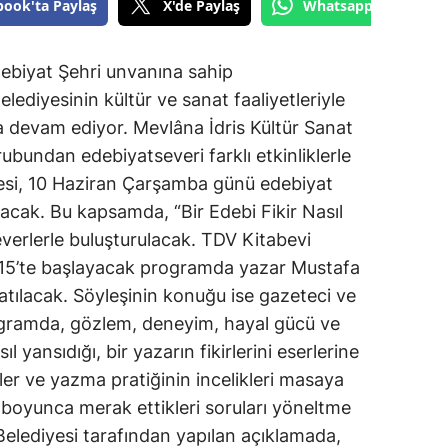
book'ta Paylaş
X'de Paylaş
Whatsapp'tan Gönde
debiyat Şehri unvanına sahip
diyesinin kültür ve sanat faaliyetleriyle
 devam ediyor. Mevlâna İdris Kültür Sanat
undan edebiyatseveri farklı etkinliklerle
esi, 10 Haziran Çarşamba günü edebiyat
acak. Bu kapsamda, “Bir Edebi Fikir Nasıl
severlerle buluşturulacak. TDV Kitabevi
.15’te başlayacak programda yazar Mustafa
tılacak. Söyleşinin konuğu ise gazeteci ve
ogramda, gözlem, deneyim, hayal gücü ve
 yansıdığı, bir yazarın fikirlerini eserlerine
er ve yazma pratiğinin incelikleri masaya
şi boyunca merak ettikleri soruları yöneltme
Belediyesi tarafından yapılan açıklamada,