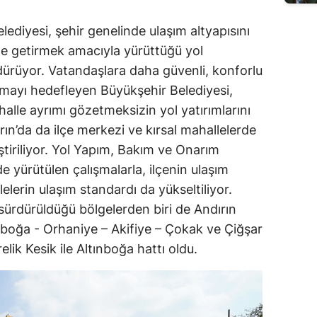
diyesi, şehir genelinde ulaşım altyapısını
le getirmek amacıyla yürüttüğü yol
dürüyor. Vatandaşlara daha güvenli, konforlu
nmayı hedefleyen Büyükşehir Belediyesi,
halle ayrımı gözetmeksizin yol yatırımlarını
n’da da ilçe merkezi ve kırsal mahallelerde
ştiriliyor. Yol Yapım, Bakım ve Onarım
e yürütülen çalışmalarla, ilçenin ulaşım
lelerin ulaşım standardı da yükseltiliyor.
 sürdürüldüğü bölgelerden biri de Andırın
ınboğa - Orhaniye – Akifiye – Çokak ve Çiğşar
lik Kesik ile Altınboğa hattı oldu.