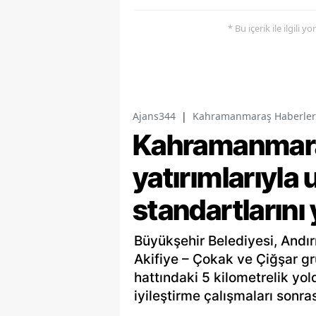
* Bu içerik ile ilgili 
Ajans344
|
Kahramanmaraş Haberler
Kahramanmaraş
yatırımlarıyla 
standartlarını
Büyükşehir Belediyesi, Andır
Akifiye – Çokak ve Çiğşar gr
hattındaki 5 kilometrelik yo
iyileştirme çalışmaları sonras