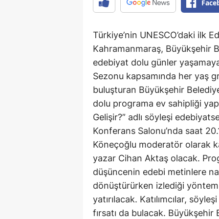
Face
Türkiye’nin UNESCO’daki ilk E
Kahramanmaraş, Büyükşehir Bele
edebiyat dolu günler yaşamaya
Sezonu kapsamında her yaş grub
buluşturan Büyükşehir Belediy
dolu programa ev sahipliği yap
Gelişir?” adlı söyleşi edebiyat
Konferans Salonu’nda saat 20
Köneçoğlu moderatör olarak ka
yazar Cihan Aktaş olacak. Pr
düşüncenin edebi metinlere nasıl
dönüştürürken izlediği yönteml
yatırılacak. Katılımcılar, söyle
fırsatı da bulacak. Büyükşehir 