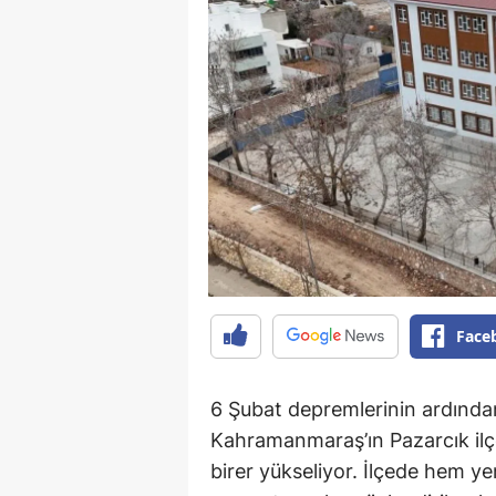
Face
6 Şubat depremlerinin ardından 
Kahramanmaraş’ın Pazarcık ilçe
birer yükseliyor. İlçede hem ye