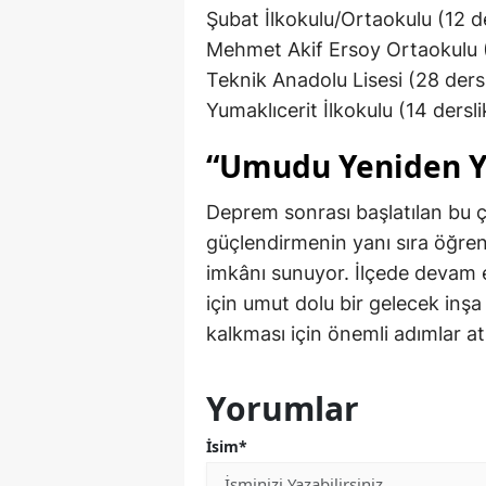
Şubat İlkokulu/Ortaokulu (12 de
Mehmet Akif Ersoy Ortaokulu (
Teknik Anadolu Lisesi (28 dersl
Yumaklıcerit İlkokulu (14 dersli
“Umudu Yeniden Ye
Deprem sonrası başlatılan bu ça
güçlendirmenin yanı sıra öğren
imkânı sunuyor. İlçede devam e
için umut dolu bir gelecek inş
kalkması için önemli adımlar atı
Yorumlar
İsim*