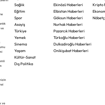
çelerin
Sağlık
Ekinözü Haberleri
Kripto 
Eğitim
Elbistan Haberleri
Ekonom
ine
Spor
Göksun Haberleri
Nöbetç
nlık
Asayiş
Nurhak Haberleri
 ve
Türkiye
Pazarcık Haberleri
Yemek
Türkoğlu Haberleri
u
Sinema
Dulkadiroğlu Haberleri
rumu
Yaşam
Onikişubat Haberleri
mi
Kültür-Sanat
emli
Dış Politika
im
mizin
rel
k ve