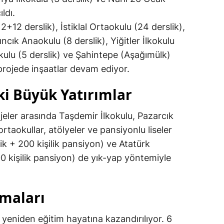
ldı.
2+12 derslik), İstiklal Ortaokulu (24 derslik),
dıncık Anaokulu (8 derslik), Yiğitler İlkokulu
okulu (5 derslik) ve Şahintepe (Aşağımülk)
k projede inşaatlar devam ediyor.
i Büyük Yatırımlar
jeler arasında Taşdemir İlkokulu, Pazarcık
taokullar, atölyeler ve pansiyonlu liseler
lik + 200 kişilik pansiyon) ve Atatürk
00 kişilik pansiyon) de yık-yap yöntemiyle
maları
e yeniden eğitim hayatına kazandırılıyor. 6