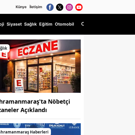
Künye
İletişim
oji
Siyaset
Sağlık
Eğitim
Otomobil
ğlık
hramanmaraş'ta Nöbetçi
zaneler Açıklandı
ahramanmaraş Haberleri