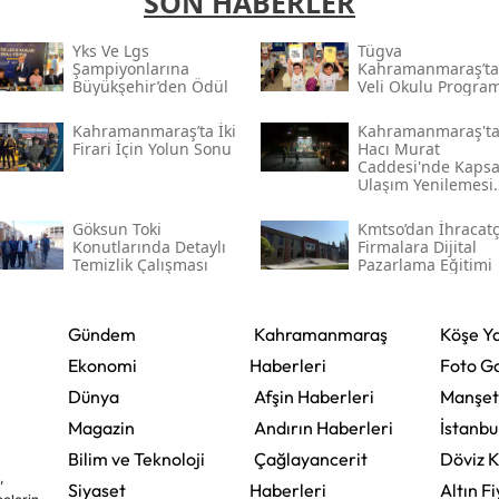
SON HABERLER
Yks Ve Lgs
Tügva
Şampiyonlarına
Kahramanmaraş’ta
Büyükşehir’den Ödül
Veli Okulu Program
Kahramanmaraş’ta İki
Kahramanmaraş't
Firari İçin Yolun Sonu
Hacı Murat
Caddesi'nde Kapsa
Ulaşım Yenilemesi
Başlatıldı
Göksun Toki̇
Kmtso’dan İhracatç
Konutlarında Detaylı
Firmalara Dijital
Temizlik Çalışması
Pazarlama Eğitimi
Gündem
Kahramanmaraş
Köşe Ya
Ekonomi
Haberleri
Foto Ga
Dünya
Afşin Haberleri
Manşet
Magazin
Andırın Haberleri
İstanbu
Bilim ve Teknoloji
Çağlayancerit
Döviz K
,
Siyaset
Haberleri
Altın Fi