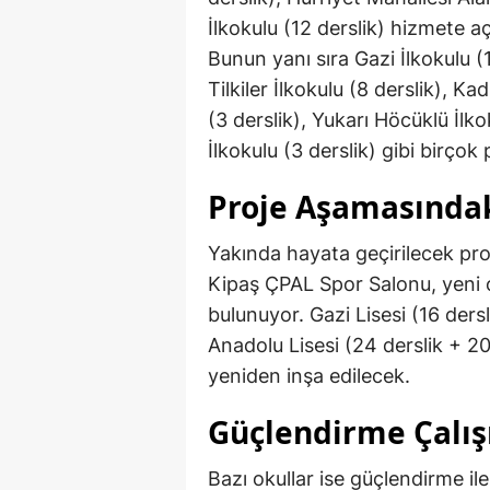
İlkokulu (12 derslik) hizmete açı
Bunun yanı sıra Gazi İlkokulu (1
Tilkiler İlkokulu (8 derslik), Ka
(3 derslik), Yukarı Höcüklü İlk
İlkokulu (3 derslik) gibi birço
Proje Aşamasındak
Yakında hayata geçirilecek pro
Kipaş ÇPAL Spor Salonu, yeni or
bulunuyor. Gazi Lisesi (16 ders
Anadolu Lisesi (24 derslik + 2
yeniden inşa edilecek.
Güçlendirme Çalış
Bazı okullar ise güçlendirme il