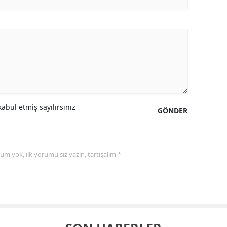
abul etmiş sayılırsınız
GÖNDER
yorum yok, ilk yorumu siz yazın, tartışalım *