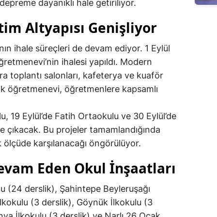
depreme dayanıklı hale getiriliyor.
tim Altyapısı Genişliyor
nın ihale süreçleri de devam ediyor. 1 Eylül
ğretmenevi’nin ihalesi yapıldı. Modern
a toplantı salonları, kafeterya ve kuaför
cak öğretmenevi, öğretmenlere kapsamlı
lu, 19 Eylül’de Fatih Ortaokulu ve 30 Eylül’de
ye çıkacak. Bu projeler tamamlandığında
ük ölçüde karşılanacağı öngörülüyor.
vam Eden Okul İnşaatları
u (24 derslik), Şahintepe Beyleruşağı
İlkokulu (3 derslik), Göynük İlkokulu (3
anya İlkokulu (3 derslik) ve Narlı 26 Ocak