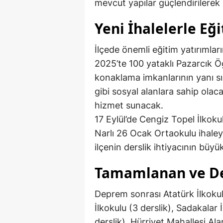
mevcut yapılar güçlendirilerek 
Yeni İhalelerle Eği
İlçede önemli eğitim yatırımları
2025’te 100 yataklı Pazarcık Ö
konaklama imkanlarının yanı sır
gibi sosyal alanlara sahip ola
hizmet sunacak.
17 Eylül’de Cengiz Topel İlkoku
Narlı 26 Ocak Ortaokulu ihale
ilçenin derslik ihtiyacının büy
Tamamlanan ve De
Deprem sonrası Atatürk İlkokul
İlkokulu (3 derslik), Sadakalar 
derslik), Hürriyet Mahallesi Al