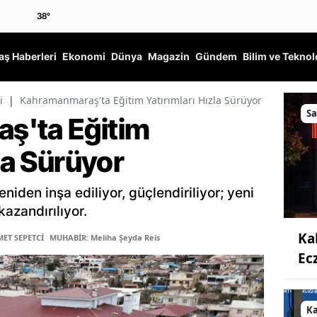
38
°
ş Haberleri
Ekonomi
Dünya
Magazin
Gündem
Bilim ve Teknol
i
|
Kahramanmaraş'ta Eğitim Yatırımları Hızla Sürüyor
Sa
ş'ta Eğitim
zla Sürüyor
iden inşa ediliyor, güçlendiriliyor; yeni
azandırılıyor.
Ka
ET SEPETCİ
MUHABİR: Meliha Şeyda Reis
Ec
K