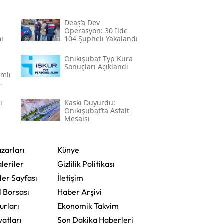
Deaş’a Dev
Operasyon: 30 İlde
ı
104 Şüpheli Yakalandı
a
Onikişubat Typ Kura
Sonuçları Açıklandı
mlı
ı
Kaski̇ Duyurdu:
Onikişubat’ta Asfalt
Mesaisi
zarları
Künye
leriler
Gizlilik Politikası
ler Sayfası
İletişim
l Borsası
Haber Arşivi
urları
Ekonomik Takvim
yatları
Son Dakika Haberleri