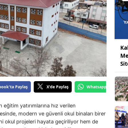
Ka
Me
Sit
book'ta Paylaş
X'de Paylaş
Whatsapp'tan Gönde
eğitim yatırımlarına hız verilen
sinde, modern ve güvenli okul binaları birer
ni okul projeleri hayata geçiriliyor hem de