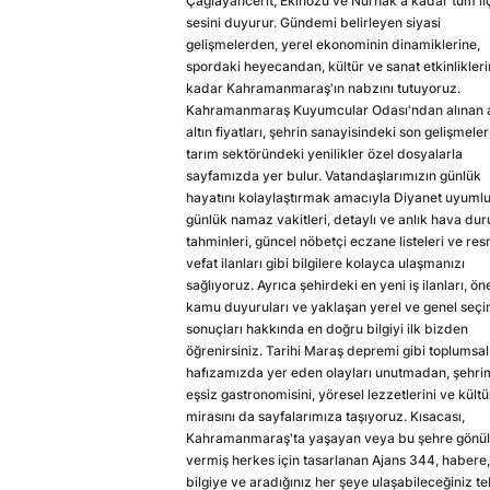
Çağlayancerit, Ekinözü ve Nurhak'a kadar tüm il
sesini duyurur. Gündemi belirleyen siyasi
gelişmelerden, yerel ekonominin dinamiklerine,
spordaki heyecandan, kültür ve sanat etkinlikler
kadar Kahramanmaraş'ın nabzını tutuyoruz.
Kahramanmaraş Kuyumcular Odası'ndan alınan a
altın fiyatları, şehrin sanayisindeki son gelişmeler
tarım sektöründeki yenilikler özel dosyalarla
sayfamızda yer bulur. Vatandaşlarımızın günlük
hayatını kolaylaştırmak amacıyla Diyanet uyuml
günlük namaz vakitleri, detaylı ve anlık hava du
tahminleri, güncel nöbetçi eczane listeleri ve res
vefat ilanları gibi bilgilere kolayca ulaşmanızı
sağlıyoruz. Ayrıca şehirdeki en yeni iş ilanları, ön
kamu duyuruları ve yaklaşan yerel ve genel seç
sonuçları hakkında en doğru bilgiyi ilk bizden
öğrenirsiniz. Tarihi Maraş depremi gibi toplumsal
hafızamızda yer eden olayları unutmadan, şehri
eşsiz gastronomisini, yöresel lezzetlerini ve kültü
mirasını da sayfalarımıza taşıyoruz. Kısacası,
Kahramanmaraş'ta yaşayan veya bu şehre gönül
vermiş herkes için tasarlanan Ajans 344, habere,
bilgiye ve aradığınız her şeye ulaşabileceğiniz te