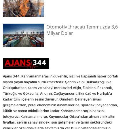
Otomotiv Ihracatı Temmuzda 3,6
Milyar Dolar
Ajans 344, Kahramanmaraş'ın güvenilir, hızlı ve kapsamlı haber portalı
olarak yayın hayatını sürdürmektedir. Şehrin kalbi Dulkadiroğlu ve
Onikişubat'tan, tarım ve sanayi merkezleri Afşin, Elbistan, Pazarcık,
Türkoğlu ve Göksun'a; Andırın, Çağlayancerit, Ekinözü ve Nurhak'a
kadar tüm ilçelerin sesini duyurur. Gündemi belirleyen siyasi
gelişmelerden, yerel ekonominin dinamiklerine, spordaki heyecandan,
kültür ve sanat etkinliklerine kadar Kahramanmaraş'ın nabzını
tutuyoruz. Kahramanmaraş Kuyumcular Odası'ndan alınan anlık altın
fiyatları, şehrin sanayisindeki son gelişmeler ve tarım sektöründeki
yenilikler özel dosyalarla sayfamızda yer bulur. Vatandaşlarımızın