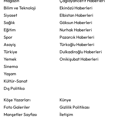
Magazin
Çağlayancerit Haberleri
Bilim ve Teknoloji
Ekinözü Haberleri
Siyaset
Elbistan Haberleri
Sağlık
Göksun Haberleri
Eğitim
Nurhak Haberleri
Spor
Pazarcık Haberleri
Asayiş
Türkoğlu Haberleri
Türkiye
Dulkadiroğlu Haberleri
Yemek
Onikişubat Haberleri
Sinema
Yaşam
Kültür-Sanat
Dış Politika
Köşe Yazarları
Künye
Foto Galeriler
Gizlilik Politikası
Manşetler Sayfası
İletişim