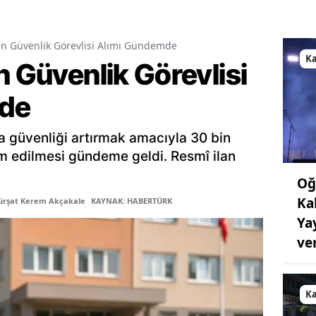
in Güvenlik Görevlisi Alımı Gündemde
K
n Güvenlik Görevlisi
de
a güvenliği artırmak amacıyla 30 bin
am edilmesi gündeme geldi. Resmî ilan
Oğ
Ka
ürşat Kerem Akçakale
KAYNAK: HABERTÜRK
Ya
ve
K