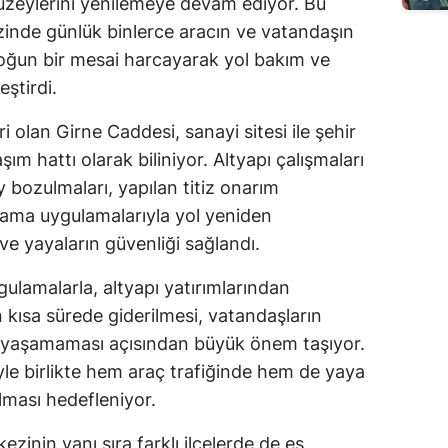
üzeylerini yenilemeye devam ediyor. Bu
inde günlük binlerce aracın ve vatandaşın
yoğun bir mesai harcayarak yol bakım ve
eştirdi.
ri olan Girne Caddesi, sanayi sitesi ile şehir
ım hattı olarak biliniyor. Altyapı çalışmaları
bozulmaları, yapılan titiz onarım
t yama uygulamalarıyla yol yeniden
ve yayaların güvenliği sağlandı.
ulamalarla, altyapı yatırımlarından
kısa sürede giderilmesi, vatandaşların
k yaşamaması açısından büyük önem taşıyor.
le birlikte hem araç trafiğinde hem de yaya
ılması hedefleniyor.
zinin yanı sıra farklı ilçelerde de eş