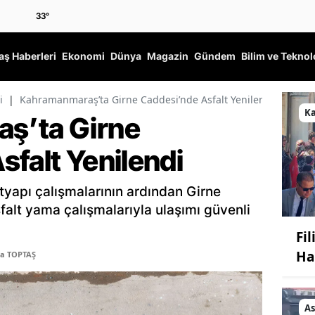
33
°
ş Haberleri
Ekonomi
Dünya
Magazin
Gündem
Bilim ve Teknol
i
|
Kahramanmaraş’ta Girne Caddesi’nde Asfalt Yenilendi
K
ş’ta Girne
sfalt Yenilendi
yapı çalışmalarının ardından Girne
alt yama çalışmalarıyla ulaşımı güvenli
Fi
Ha
ma TOPTAŞ
As