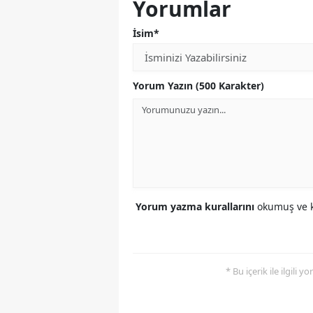
Yorumlar
İsim*
Yorum Yazın (500 Karakter)
Yorum yazma kurallarını
okumuş ve k
* Bu içerik ile ilgili 