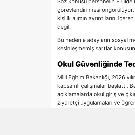
Söz konusu personelin 81 ilde 
görevlendirilmesi öngörülüyor.
kişilik alımın ayrıntılarını içe
değil.
Bu nedenle adayların sosyal me
kesinleşmemiş şartlar konusund
Okul Güvenliğinde Tedb
Millî Eğitim Bakanlığı, 2026 yı
kapsamlı çalışmalar başlattı. B
açıklamalarda okul giriş ve çıkı
ziyaretçi uygulamaları ve öğre
tedbirlerin yeniden değerlendirild
İçişleri Bakanlığı ile Millî Eği
çalışmalarda okul bazlı risk ana