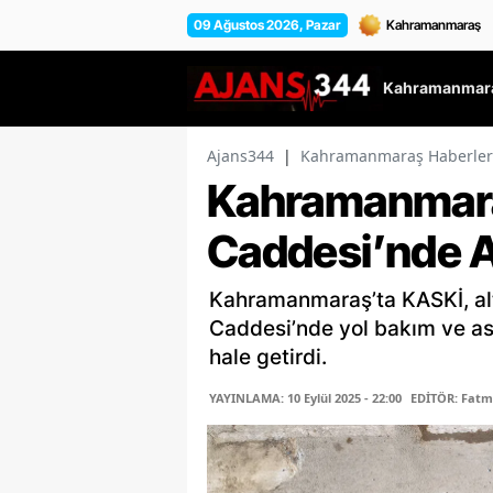
09 Ağustos 2026, Pazar
Kahramanmara
Ajans344
|
Kahramanmaraş Haberler
Kahramanmara
Caddesi’nde A
Kahramanmaraş’ta KASKİ, alt
Caddesi’nde yol bakım ve asf
hale getirdi.
YAYINLAMA: 10 Eylül 2025 - 22:00
EDİTÖR: Fat