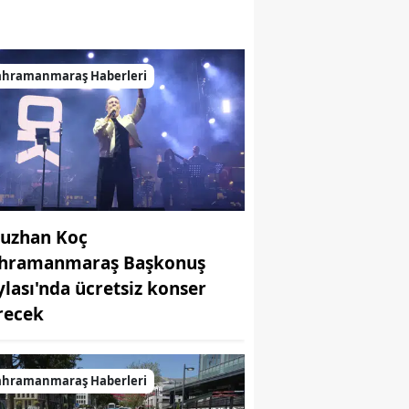
ahramanmaraş Haberleri
uzhan Koç
hramanmaraş Başkonuş
ylası'nda ücretsiz konser
recek
ahramanmaraş Haberleri