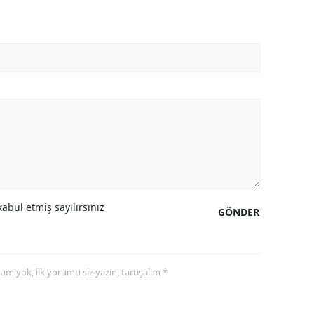
abul etmiş sayılırsınız
GÖNDER
yorum yok, ilk yorumu siz yazın, tartışalım *