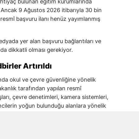
ihtiyaç bulunan eğitim kurumlarında
 Ancak 9 Ağustos 2026 itibarıyla 30 bin
ren resmî başvuru ilanı henüz yayımlanmış
dyada yer alan başvuru bağlantıları ve
a dikkatli olması gerekiyor.
irler Artırıldı
lında okul ve çevre güvenliğine yönelik
akanlık tarafından yapılan resmî
şları, çevre denetimleri, kamera sistemleri,
ncilerin yoğun bulunduğu alanlara yönelik
iği bildirildi.
tim Bakanlığı koordinasyonunda yürütülen
lizleri de öne çıkıyor.