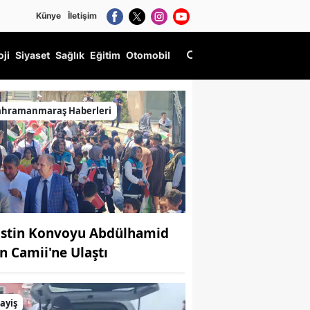
Künye
İletişim
oji
Siyaset
Sağlık
Eğitim
Otomobil
ahramanmaraş Haberleri
listin Konvoyu Abdülhamid
n Camii'ne Ulaştı
ayiş