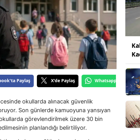
Ka
Ka
book'ta Paylaş
X'de Paylaş
Whatsapp'tan Gönde
cesinde okullarda alınacak güvenlik
koruyor. Son günlerde kamuoyuna yansıyan
okullarda görevlendirilmek üzere 30 bin
dilmesinin planlandığı belirtiliyor.