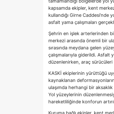
tamamlandığı bölgelerde yol y
kapsamda ekipler, kent merkez
kullandığı Girne Caddesi’nde 
asfalt yama çalışmaları gerçekl
Şehrin en işlek arterlerinden bi
merkezi arasında önemli bir ulaş
sırasında meydana gelen yüzey 
çalışmalarıyla giderildi. Asfal
düzenlenirken, araç sürücüleri 
KASKİ ekiplerinin yürüttüğü uyg
kaynaklanan deformasyonların 
ulaşımda herhangi bir aksaklı
Yol yüzeylerinin düzenlenmesiy
hareketliliğinde konforun artır
Kuruma bağlı ekipler, kent merke