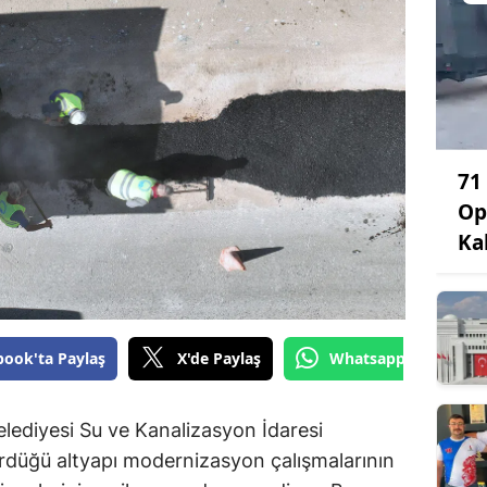
71
Op
Ka
book'ta Paylaş
X'de Paylaş
Whatsapp'tan Gönde
ediyesi Su ve Kanalizasyon İdaresi
ürdüğü altyapı modernizasyon çalışmalarının