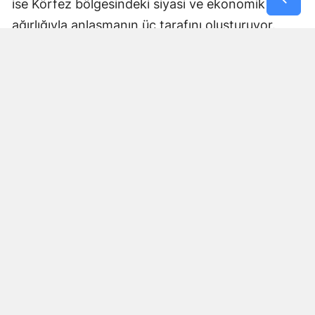
ise Körfez bölgesindeki siyasi ve ekonomik
ağırlığıyla anlaşmanın üç tarafını oluşturuyor.
Anlaşmanın nasıl uygulanacağı, ortak savunma
yükümlülüğünün hangi mekanizmalar üzerinden
işletileceği ve askeri koordinasyonun kapsamına
ilişkin ayrıntılar ise ilerleyen dönemde daha fazla
netlik kazanacak.
Bölgesel güvenlik dengeleri
açısından dikkat çekici adım
Üçlü anlaşma, Orta Doğu ve Güney Asya'daki
güvenlik dengeleri açısından da önem taşıyor.
Uluslararası basında anlaşma, NATO'nun kolektif
savunma yaklaşımına benzer bir düzenleme
olarak değerlendiriliyor.