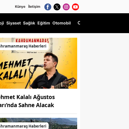
Künye
İletişim
oji
Siyaset
Sağlık
Eğitim
Otomobil
i duyurdu
ahramanmaraş Haberleri
hmet Kalalı Ağustos
arı’nda Sahne Alacak
ahramanmaraş Haberleri