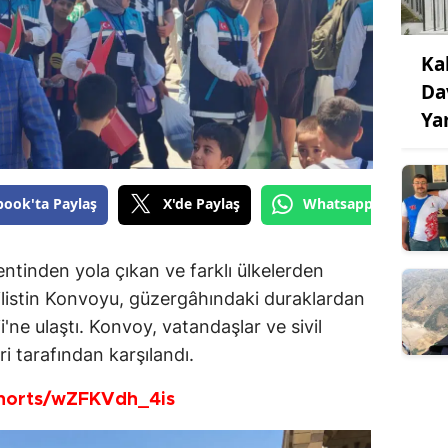
Ka
Da
Ya
book'ta Paylaş
X'de Paylaş
Whatsapp'tan Gönde
ntinden yola çıkan ve farklı ülkelerden
Filistin Konvoyu, güzergâhındaki duraklardan
ne ulaştı. Konvoy, vatandaşlar ve sivil
ri tarafından karşılandı.
horts/wZFKVdh_4is