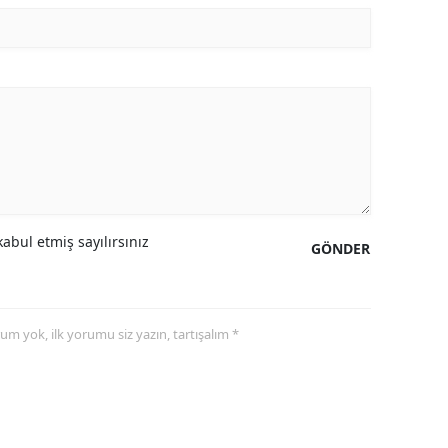
abul etmiş sayılırsınız
GÖNDER
yorum yok, ilk yorumu siz yazın, tartışalım *