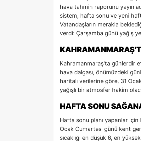
hava tahmin raporunu yayınladı
sistem, hafta sonu ve yeni haft
Vatandaşların merakla beklediği
verdi: Çarşamba günü yağış yer
KAHRAMANMARAŞ'TA
Kahramanmaraş'ta günlerdir etk
hava dalgası, önümüzdeki günl
haritalı verilerine göre, 31 O
yağışlı bir atmosfer hakim olac
HAFTA SONU SAĞANA
Hafta sonu planı yapanlar için M
Ocak Cumartesi günü kent gen
sıcaklığı en düşük 6, en yüksek