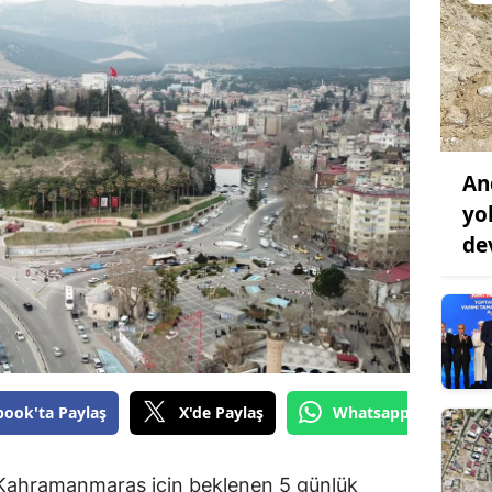
An
yo
de
book'ta Paylaş
X'de Paylaş
Whatsapp'tan Gönde
 Kahramanmaraş için beklenen 5 günlük