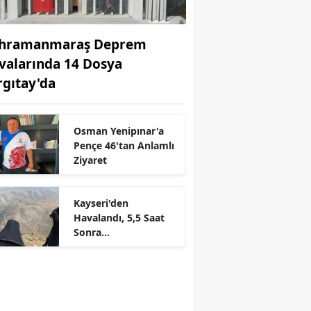
hramanmaraş Deprem
valarında 14 Dosya
rgıtay'da
Osman Yenipınar'a
r
Pençe 46'tan Anlamlı
Ziyaret
Kayseri'den
Havalandı, 5,5 Saat
Sonra
Kahramanmaraş'tayd
ı