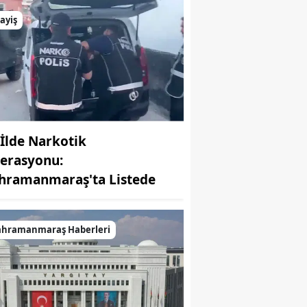
ayiş
 İlde Narkotik
erasyonu:
hramanmaraş'ta Listede
ahramanmaraş Haberleri