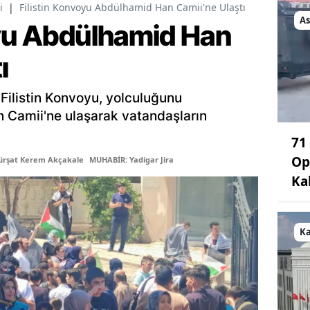
i
|
Filistin Konvoyu Abdülhamid Han Camii'ne Ulaştı
As
oyu Abdülhamid Han
ı
Filistin Konvoyu, yolculuğunu
 Camii'ne ulaşarak vatandaşların
71
Op
ürşat Kerem Akçakale
MUHABİR: Yadigar Jira
Ka
K