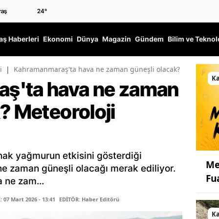
24
°
ş Haberleri
Ekonomi
Dünya
Magazin
Gündem
Bilim ve Teknol
i
|
Kahramanmaraş'ta hava ne zaman güneşli olacak? Meteoroloj
K
ş'ta hava ne zaman
? Meteoroloji
nak yağmurun etkisini gösterdiği
Me
 zaman güneşli olacağı merak ediliyor.
Fu
 ne zam...
07 Mart 2026 - 13:41
EDİTÖR: Haber Editörü
K