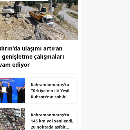
dırın'da ulaşımı artıran
l genişletme çalışmaları
vam ediyor
Kahramanmaraş'ta
Türkiye'nin ilk Yeşil
Ruhsatı'nın sahibi
Karbon Yutak Alanı
açıldı
r
Kahramanmaraş'ta
145 km yol yenilendi,
20 noktada asfalt