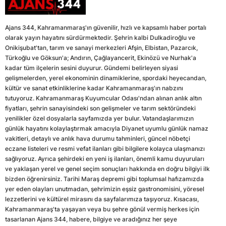
Ajans 344, Kahramanmaraş'ın güvenilir, hızlı ve kapsamlı haber portalı
olarak yayın hayatını sürdürmektedir. Şehrin kalbi Dulkadiroğlu ve
Onikişubat'tan, tarım ve sanayi merkezleri Afşin, Elbistan, Pazarcık,
Türkoğlu ve Göksun'a; Andırın, Çağlayancerit, Ekinözü ve Nurhak'a
kadar tüm ilçelerin sesini duyurur. Gündemi belirleyen siyasi
gelişmelerden, yerel ekonominin dinamiklerine, spordaki heyecandan,
kültür ve sanat etkinliklerine kadar Kahramanmaraş'ın nabzını
tutuyoruz. Kahramanmaraş Kuyumcular Odası'ndan alınan anlık altın
fiyatları, şehrin sanayisindeki son gelişmeler ve tarım sektöründeki
yenilikler özel dosyalarla sayfamızda yer bulur. Vatandaşlarımızın
günlük hayatını kolaylaştırmak amacıyla Diyanet uyumlu günlük namaz
vakitleri, detaylı ve anlık hava durumu tahminleri, güncel nöbetçi
eczane listeleri ve resmi vefat ilanları gibi bilgilere kolayca ulaşmanızı
sağlıyoruz. Ayrıca şehirdeki en yeni iş ilanları, önemli kamu duyuruları
ve yaklaşan yerel ve genel seçim sonuçları hakkında en doğru bilgiyi ilk
bizden öğrenirsiniz. Tarihi Maraş depremi gibi toplumsal hafızamızda
yer eden olayları unutmadan, şehrimizin eşsiz gastronomisini, yöresel
lezzetlerini ve kültürel mirasını da sayfalarımıza taşıyoruz. Kısacası,
Kahramanmaraş'ta yaşayan veya bu şehre gönül vermiş herkes için
tasarlanan Ajans 344, habere, bilgiye ve aradığınız her şeye