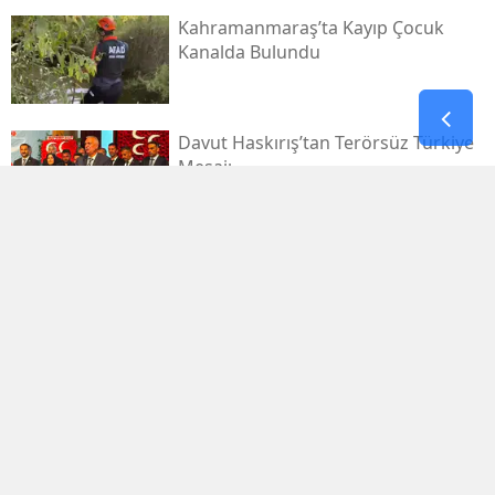
Kahramanmaraş’ta Kayıp Çocuk
Kanalda Bulundu
Davut Haskırış’tan Terörsüz Türkiye
Mesajı
Kahramanmaraşlı İşçi Tünel
Göçüğünde Can Verdi
Mhp Dulkadiroğlu’nda Yeni Dönem
Başladı
Kahramanmaraş Sanayi Sitesi 3 Gün