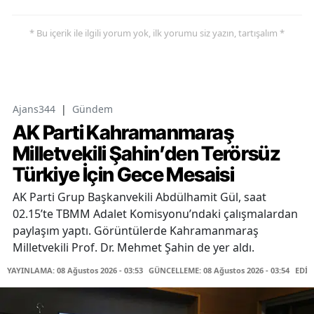
* Bu içerik ile ilgili yorum yok, ilk yorumu siz yazın, tartışalım *
Ajans344
|
Gündem
AK Parti Kahramanmaraş
Milletvekili Şahin’den Terörsüz
Türkiye İçin Gece Mesaisi
AK Parti Grup Başkanvekili Abdülhamit Gül, saat
02.15’te TBMM Adalet Komisyonu’ndaki çalışmalardan
paylaşım yaptı. Görüntülerde Kahramanmaraş
Milletvekili Prof. Dr. Mehmet Şahin de yer aldı.
YAYINLAMA: 08 Ağustos 2026 - 03:53
GÜNCELLEME: 08 Ağustos 2026 - 03:54
EDİT