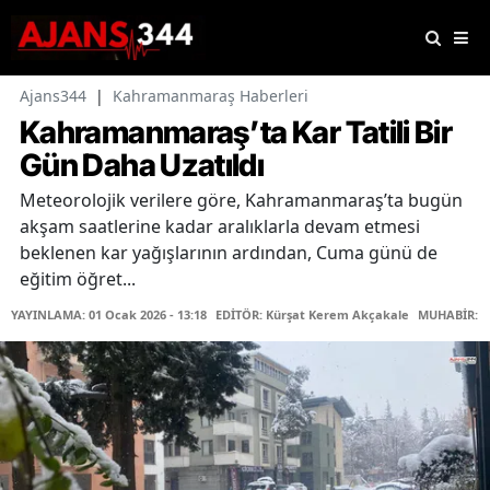
Ajans344
|
Kahramanmaraş Haberleri
Kahramanmaraş’ta Kar Tatili Bir
Gün Daha Uzatıldı
Meteorolojik verilere göre, Kahramanmaraş’ta bugün
akşam saatlerine kadar aralıklarla devam etmesi
beklenen kar yağışlarının ardından, Cuma günü de
eğitim öğret...
YAYINLAMA: 01 Ocak 2026 - 13:18
EDİTÖR: Kürşat Kerem Akçakale
MUHABİR: O