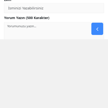
Yorum Yazın (500 Karakter)
GÖNDER
Yorum yazma kurallarını
okumuş ve kabul etmiş sayılırsınız
* Bu içerik ile ilgili yorum yok, ilk yorumu siz yazın, tartışalım *