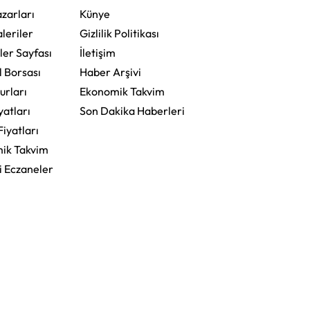
zarları
Künye
leriler
Gizlilik Politikası
ler Sayfası
İletişim
l Borsası
Haber Arşivi
urları
Ekonomik Takvim
yatları
Son Dakika Haberleri
Fiyatları
ik Takvim
i Eczaneler