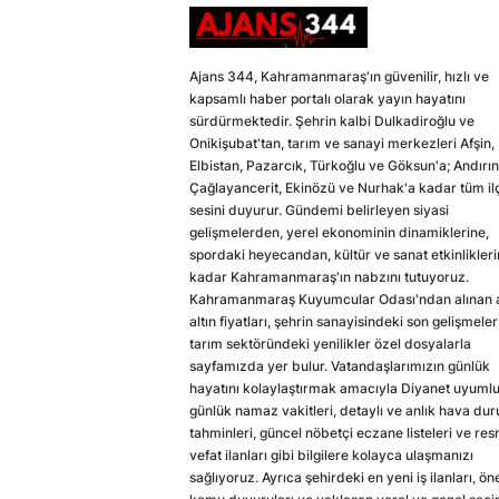
Ajans 344, Kahramanmaraş'ın güvenilir, hızlı ve
kapsamlı haber portalı olarak yayın hayatını
sürdürmektedir. Şehrin kalbi Dulkadiroğlu ve
Onikişubat'tan, tarım ve sanayi merkezleri Afşin,
Elbistan, Pazarcık, Türkoğlu ve Göksun'a; Andırın
Çağlayancerit, Ekinözü ve Nurhak'a kadar tüm il
sesini duyurur. Gündemi belirleyen siyasi
gelişmelerden, yerel ekonominin dinamiklerine,
spordaki heyecandan, kültür ve sanat etkinlikler
kadar Kahramanmaraş'ın nabzını tutuyoruz.
Kahramanmaraş Kuyumcular Odası'ndan alınan a
altın fiyatları, şehrin sanayisindeki son gelişmeler
tarım sektöründeki yenilikler özel dosyalarla
sayfamızda yer bulur. Vatandaşlarımızın günlük
hayatını kolaylaştırmak amacıyla Diyanet uyuml
günlük namaz vakitleri, detaylı ve anlık hava du
tahminleri, güncel nöbetçi eczane listeleri ve res
vefat ilanları gibi bilgilere kolayca ulaşmanızı
sağlıyoruz. Ayrıca şehirdeki en yeni iş ilanları, ön