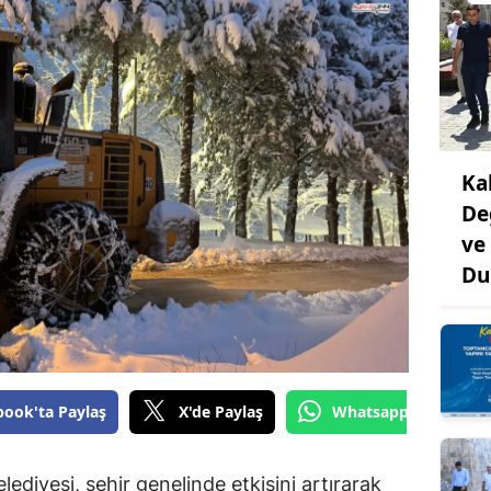
Ka
De
ve
Du
book'ta Paylaş
X'de Paylaş
Whatsapp'tan Gönde
iyesi, şehir genelinde etkisini artırarak