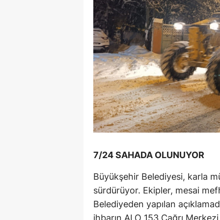
7/24 SAHADA OLUNUYOR
Büyükşehir Belediyesi, karla m
sürdürüyor. Ekipler, mesai me
Belediyeden yapılan açıklamada,
ihbarın ALO 153 Çağrı Merkezi üz