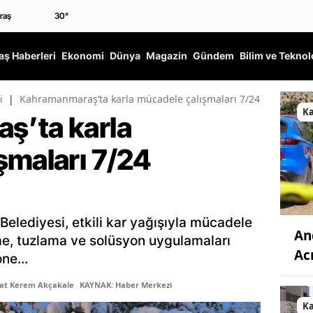
30
°
ş Haberleri
Ekonomi
Dünya
Magazin
Gündem
Bilim ve Teknol
i
|
Kahramanmaraş’ta karla mücadele çalışmaları 7/24 sürdürülü
K
ş’ta karla
şmaları 7/24
lediyesi, etkili kar yağışıyla mücadele
An
e, tuzlama ve solüsyon uygulamaları
Acı
ne...
şat Kerem Akçakale
KAYNAK: Haber Merkezi
K