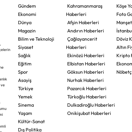
Gündem
Kahramanmaraş
Köşe Ya
Ekonomi
Haberleri
Foto Ga
Dünya
Afşin Haberleri
Manşet
Magazin
Andırın Haberleri
İstanbu
Bilim ve Teknoloji
Çağlayancerit
Döviz K
,
Siyaset
Haberleri
Altın Fi
çelerin
Sağlık
Ekinözü Haberleri
Kripto 
Eğitim
Elbistan Haberleri
Ekonom
ine
Spor
Göksun Haberleri
Nöbetç
nlık
Asayiş
Nurhak Haberleri
 ve
Türkiye
Pazarcık Haberleri
Yemek
Türkoğlu Haberleri
u
Sinema
Dulkadiroğlu Haberleri
rumu
Yaşam
Onikişubat Haberleri
mi
Kültür-Sanat
emli
Dış Politika