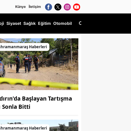
Künye
İletişim
oji
Siyaset
Sağlık
Eğitim
Otomobil
yor
ahramanmaraş Haberleri
dırın'da Başlayan Tartışma
 Sonla Bitti
ahramanmaraş Haberleri