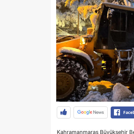
Face
Kahramanmaraş Büyükşehir Beled