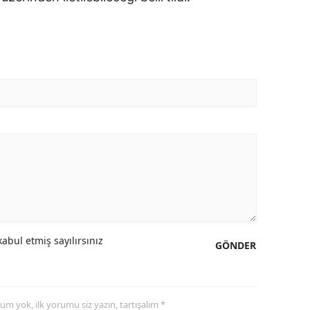
abul etmiş sayılırsınız
GÖNDER
yorum yok, ilk yorumu siz yazın, tartışalım *