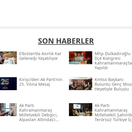
SON HABERLER
Elbistan’da Asırlık Kar
Mhp Dulkadiroğlu
Geleneği Yaşatılıyor
İlçe Kongresi
Kahramanmaraş’ta
Yapıldı
Kirişci’den Ak Parti’nin
Kmtso Başkanı
25. Yılına Mesaj
Buluntu Genç Müsi
Heyetiyle Buluştu
Ak Parti
Ak Parti
Kahramanmaraş
Kahramanmaraş
Milletvekili Debgici,
Milletvekili Şahin’
Alpaslan Altındaş’ı
Terörsüz Türkiye İç
Ağırladı
Gece Mesaisi