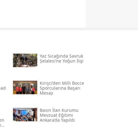
Yaz Sıcağında Savruk
Şelalesi’ne Yoğun İlgi
Kirişci’den Milli Bocce
̇ad
Sporcularına Başarı
Mesajı
Basın İlan Kurumu
Mevzuat Eğitimi
den
Ankara’da Yapıldı
in