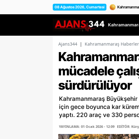
08 Ağustos 2026, Cumartesi
Kahramanmara
Ajans344
|
Kahramanmaraş Haberler
Kahramanmara
mücadele çalı
sürdürülüyor
Kahramanmaraş Büyükşehir Be
için gece boyunca kar kürem
yaptı. 220 araç ve 330 perso
YAYINLAMA: 01 Ocak 2026 - 12:09
EDİTÖR: Kür