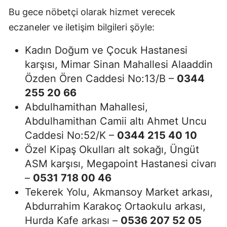
Bu gece nöbetçi olarak hizmet verecek
eczaneler ve iletişim bilgileri şöyle:
Kadın Doğum ve Çocuk Hastanesi
karşısı, Mimar Sinan Mahallesi Alaaddin
Özden Ören Caddesi No:13/B –
0344
255 20 66
Abdulhamithan Mahallesi,
Abdulhamithan Camii altı Ahmet Uncu
Caddesi No:52/K –
0344 215 40 10
Özel Kipaş Okulları alt sokağı, Üngüt
ASM karşısı, Megapoint Hastanesi civarı
–
0531 718 00 46
Tekerek Yolu, Akmansoy Market arkası,
Abdurrahim Karakoç Ortaokulu arkası,
Hurda Kafe arkası –
0536 207 52 05