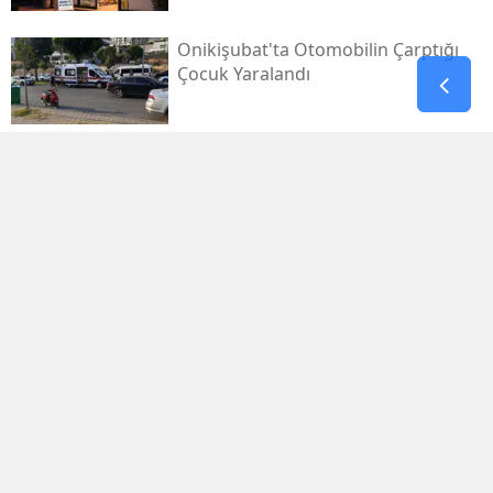
Onikişubat'ta Otomobilin Çarptığı
Çocuk Yaralandı
Pazarcık’ta Yollar Büyükşehir’le
Yenileniyor
Onikişubat'ta Yeni Gündüz Bakımevi
Kayıtları Başladı!
Filistin Destek Konvoyu
Kahramanmaraş'ta Karşılandı