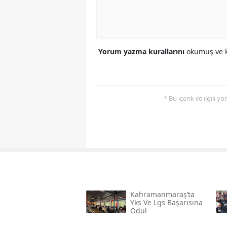
Yorum yazma kurallarını
okumuş ve k
* Bu içerik ile ilgili 
Kahramanmaraş’ta
Yks Ve Lgs Başarısına
Ödül