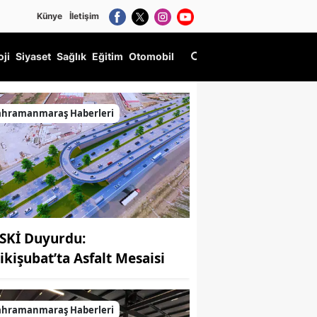
Künye
İletişim
oji
Siyaset
Sağlık
Eğitim
Otomobil
ahramanmaraş Haberleri
SKİ Duyurdu:
ikişubat’ta Asfalt Mesaisi
ahramanmaraş Haberleri