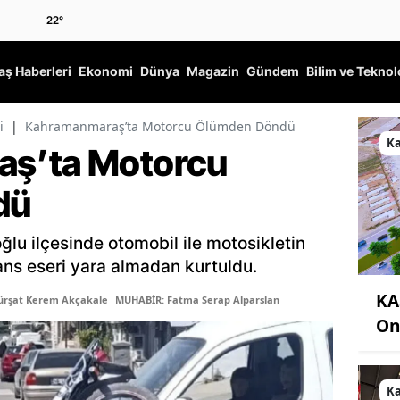
22
°
ş Haberleri
Ekonomi
Dünya
Magazin
Gündem
Bilim ve Teknol
i
|
Kahramanmaraş’ta Motorcu Ölümden Döndü
K
ş’ta Motorcu
dü
lu ilçesinde otomobil ile motosikletin
ans eseri yara almadan kurtuldu.
KA
ürşat Kerem Akçakale
MUHABİR: Fatma Serap Alparslan
On
K