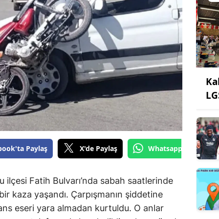
Ka
LG
book'ta Paylaş
X'de Paylaş
Whatsapp'tan Gönde
ilçesi Fatih Bulvarı’nda sabah saatlerinde
ı bir kaza yaşandı. Çarpışmanın şiddetine
ns eseri yara almadan kurtuldu. O anlar