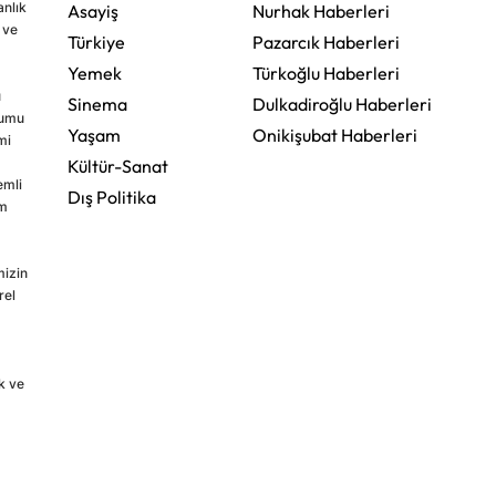
nlık
Asayiş
Nurhak Haberleri
 ve
Türkiye
Pazarcık Haberleri
Yemek
Türkoğlu Haberleri
u
Sinema
Dulkadiroğlu Haberleri
rumu
Yaşam
Onikişubat Haberleri
mi
Kültür-Sanat
emli
Dış Politika
im
mizin
rel
k ve