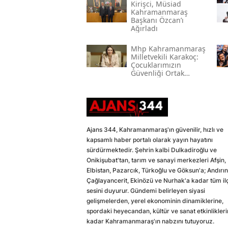
Kirişci, Müsi̇ad
Kahramanmaraş
Başkanı Özcan’ı
Ağırladı
Mhp Kahramanmaraş
Milletvekili Karakoç:
Çocuklarımızın
Güvenliği Ortak
Vazifemiz
Ajans 344, Kahramanmaraş'ın güvenilir, hızlı ve
kapsamlı haber portalı olarak yayın hayatını
sürdürmektedir. Şehrin kalbi Dulkadiroğlu ve
Onikişubat'tan, tarım ve sanayi merkezleri Afşin,
Elbistan, Pazarcık, Türkoğlu ve Göksun'a; Andırın
Çağlayancerit, Ekinözü ve Nurhak'a kadar tüm il
sesini duyurur. Gündemi belirleyen siyasi
gelişmelerden, yerel ekonominin dinamiklerine,
spordaki heyecandan, kültür ve sanat etkinlikler
kadar Kahramanmaraş'ın nabzını tutuyoruz.