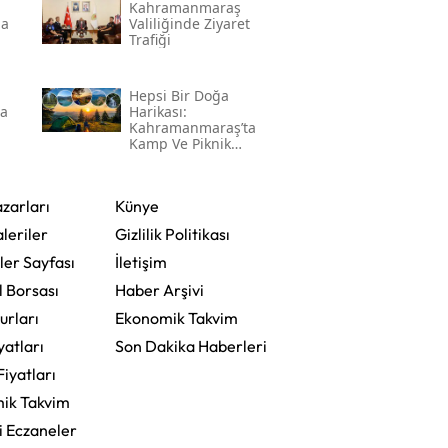
Kahramanmaraş
na
Valiliğinde Ziyaret
Trafiği
Hepsi Bir Doğa
da
Harikası:
Kahramanmaraş’ta
Kamp Ve Piknik
Yapılabilecek En
Güzel Alanlar
zarları
Künye
leriler
Gizlilik Politikası
ler Sayfası
İletişim
l Borsası
Haber Arşivi
urları
Ekonomik Takvim
yatları
Son Dakika Haberleri
Fiyatları
ik Takvim
i Eczaneler