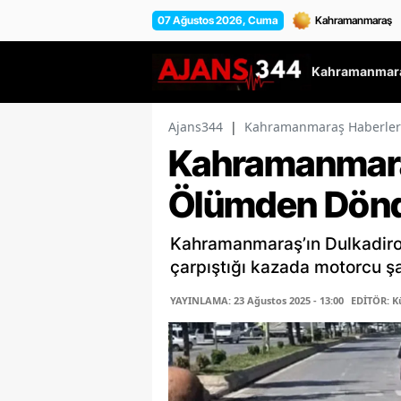
07 Ağustos 2026, Cuma
Kahramanmara
Ajans344
|
Kahramanmaraş Haberler
Kahramanmara
Ölümden Dön
Kahramanmaraş’ın Dulkadiroğ
çarpıştığı kazada motorcu ş
YAYINLAMA: 23 Ağustos 2025 - 13:00
EDİTÖR: K