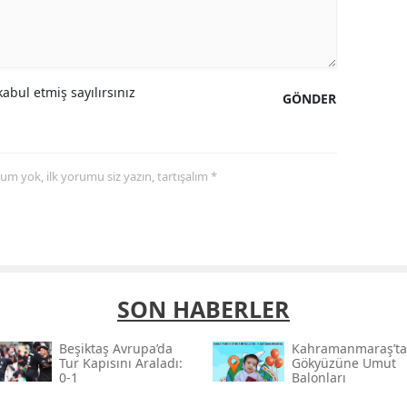
abul etmiş sayılırsınız
GÖNDER
yorum yok, ilk yorumu siz yazın, tartışalım *
SON HABERLER
Beşiktaş Avrupa’da
Kahramanmaraş’ta
Tur Kapısını Araladı:
Gökyüzüne Umut
0-1
Balonları