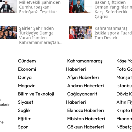
Milletvekili Şahin’den
Bakan Çiftçi’den
Cumhurbaşkanı
Orman Yangınları
Erdoğan’a Teşekkür
Karşı Seferberlik
Çağrısı
Şairler Şehrinden
Kahramanmaraş
Türkiye’ye Damga
İstiklalspor’a Fuar
Vuran İsimler:
Tam Destek
Kahramanmaraş’tan
Çıkan Ünlüler
Gündem
Kahramanmaraş
Köşe Ya
Ekonomi
Haberleri
Foto Ga
Dünya
Afşin Haberleri
Manşet
Magazin
Andırın Haberleri
İstanbu
Bilim ve Teknoloji
Çağlayancerit
Döviz K
,
Siyaset
Haberleri
Altın Fi
çelerin
Sağlık
Ekinözü Haberleri
Kripto 
Eğitim
Elbistan Haberleri
Ekonom
ine
Spor
Göksun Haberleri
Nöbetç