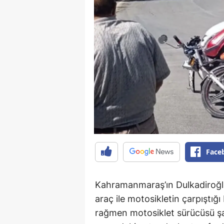
Face
Kahramanmaraş’ın Dulkadiroğlu 
araç ile motosikletin çarpıştığ
rağmen motosiklet sürücüsü şa