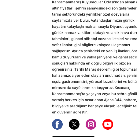
Kahramanmaraş Kuyumcular Odası'ndan alınan a
altın fiyatları, şehrin sanayisindeki son gelişmeler
tarım sektöründeki yenilikler özel dosyalarla
sayfamızda yer bulur. Vatandaşlarımızın günlük
hayatını kolaylaştırmak amacıyla Diyanet uyuml
günlük namaz vakitleri, detaylı ve anlık hava du
tahminleri, güncel nöbetçi eczane listeleri ve res
vefat ilanları gibi bilgilere kolayca ulaşmanızı
sağlıyoruz. Ayrıca şehirdeki en yeni iş ilanları, ön
kamu duyuruları ve yaklaşan yerel ve genel seç
sonuçları hakkında en doğru bilgiyi ilk bizden
öğrenirsiniz. Tarihi Maraş depremi gibi toplumsal
hafızamızda yer eden olayları unutmadan, şehri
eşsiz gastronomisini, yöresel lezzetlerini ve kültü
mirasını da sayfalarımıza taşıyoruz. Kısacası,
Kahramanmaraş'ta yaşayan veya bu şehre gönül
vermiş herkes için tasarlanan Ajans 344, habere,
bilgiye ve aradığınız her şeye ulaşabileceğiniz te
en güvenilir adrestir.