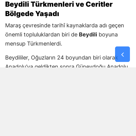
Beydili Türkmenleri ve Ceritler
Bölgede Yaşadı
Maraş çevresinde tarihî kaynaklarda adı geçen
önemli topluluklardan biri de
Beydili
boyuna
mensup Türkmenlerdi.
Beydililer, Oğuzların 24 boyundan biri olarak
Anadolu’ya geldikten sonra Güneydoğu Anadolu
ve Çukurova çevresine yayıldı. Zamanla Dulkadirli
Türkmenlerinin önemli unsurlarından biri haline
geldiler.
Beydili boyuyla bağlantılı
Cerit ve Tecirli
aşiretlerinin
de Dulkadirli Türkmen toplulukları
arasında bulunduğu belirtiliyor. Ceritlerin kış
aylarını Amik Ovası’nda geçirip yaz aylarında