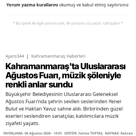
Yorum yazma kurallarını
okumuş ve kabul etmiş sayılırsınız
* Bu içerik ile ilgili yorum yok, ilk yorumu siz yazın, tartışalım *
Ajans344
|
Kahramanmaraş Haberleri
Kahramanmaraş'ta Uluslararası
Ağustos Fuarı, müzik şöleniyle
renkli anlar sundu
Büyükşehir Belediyesinin Uluslararası Geleneksel
Ağustos Fuarı’nda şehrin sevilen seslerinden Yener
Bulut ve Haktan Yavuz sahne aldı. Birbirinden güzel
eserleri seslendiren sanatçılar, katılımcılara müzik
ziyafeti yaşattı.
YAYINLAMA: 06 Ağustos 2026 - 14:01
EDİTÖR: Fatma TOPTAŞ
KAYNAK: Kahraman