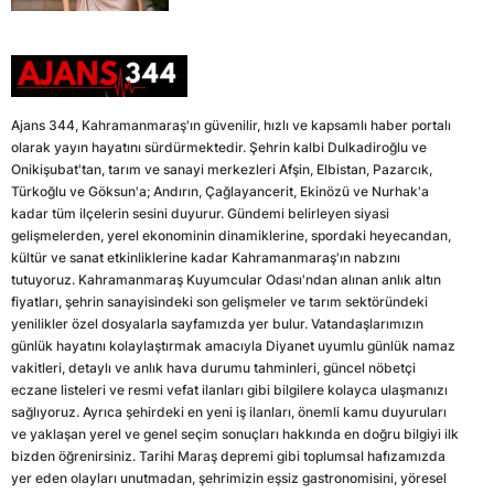
Ajans 344, Kahramanmaraş'ın güvenilir, hızlı ve kapsamlı haber portalı
olarak yayın hayatını sürdürmektedir. Şehrin kalbi Dulkadiroğlu ve
Onikişubat'tan, tarım ve sanayi merkezleri Afşin, Elbistan, Pazarcık,
Türkoğlu ve Göksun'a; Andırın, Çağlayancerit, Ekinözü ve Nurhak'a
kadar tüm ilçelerin sesini duyurur. Gündemi belirleyen siyasi
gelişmelerden, yerel ekonominin dinamiklerine, spordaki heyecandan,
kültür ve sanat etkinliklerine kadar Kahramanmaraş'ın nabzını
tutuyoruz. Kahramanmaraş Kuyumcular Odası'ndan alınan anlık altın
fiyatları, şehrin sanayisindeki son gelişmeler ve tarım sektöründeki
yenilikler özel dosyalarla sayfamızda yer bulur. Vatandaşlarımızın
günlük hayatını kolaylaştırmak amacıyla Diyanet uyumlu günlük namaz
vakitleri, detaylı ve anlık hava durumu tahminleri, güncel nöbetçi
eczane listeleri ve resmi vefat ilanları gibi bilgilere kolayca ulaşmanızı
sağlıyoruz. Ayrıca şehirdeki en yeni iş ilanları, önemli kamu duyuruları
ve yaklaşan yerel ve genel seçim sonuçları hakkında en doğru bilgiyi ilk
bizden öğrenirsiniz. Tarihi Maraş depremi gibi toplumsal hafızamızda
yer eden olayları unutmadan, şehrimizin eşsiz gastronomisini, yöresel