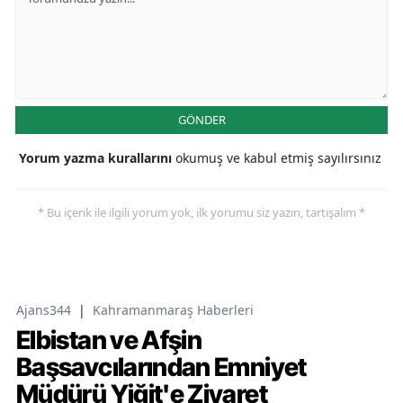
GÖNDER
Yorum yazma kurallarını
okumuş ve kabul etmiş sayılırsınız
* Bu içerik ile ilgili yorum yok, ilk yorumu siz yazın, tartışalım *
Ajans344
|
Kahramanmaraş Haberleri
Elbistan ve Afşin
Başsavcılarından Emniyet
Müdürü Yiğit'e Ziyaret