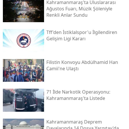
Kahramanmaraş'ta Uluslararası
Ağustos Fuarı, Müzik Şöleniyle
Renkli Anlar Sundu
Tff'den İstiklalspor'u İlgilendiren
Gelişim Ligi Kararı
Filistin Konvoyu Abdülhamid Han
Camii'ne Ulaştı
71 İlde Narkotik Operasyonu:
Kahramanmaraş'ta Listede
Kahramanmaraş Deprem
Davalarında 14 Dosya Yargıtay'da