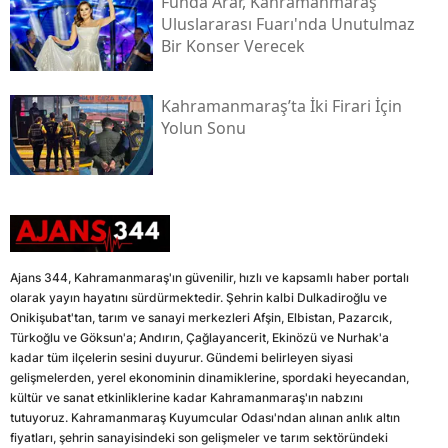
Funda Arar, Kahramanmaraş
Uluslararası Fuarı'nda Unutulmaz
Bir Konser Verecek
Kahramanmaraş’ta İki Firari İçin
Yolun Sonu
Ajans 344, Kahramanmaraş'ın güvenilir, hızlı ve kapsamlı haber portalı
olarak yayın hayatını sürdürmektedir. Şehrin kalbi Dulkadiroğlu ve
Onikişubat'tan, tarım ve sanayi merkezleri Afşin, Elbistan, Pazarcık,
Türkoğlu ve Göksun'a; Andırın, Çağlayancerit, Ekinözü ve Nurhak'a
kadar tüm ilçelerin sesini duyurur. Gündemi belirleyen siyasi
gelişmelerden, yerel ekonominin dinamiklerine, spordaki heyecandan,
kültür ve sanat etkinliklerine kadar Kahramanmaraş'ın nabzını
tutuyoruz. Kahramanmaraş Kuyumcular Odası'ndan alınan anlık altın
fiyatları, şehrin sanayisindeki son gelişmeler ve tarım sektöründeki