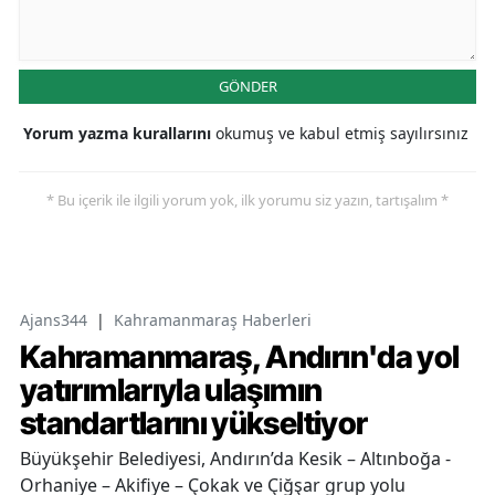
GÖNDER
Yorum yazma kurallarını
okumuş ve kabul etmiş sayılırsınız
* Bu içerik ile ilgili yorum yok, ilk yorumu siz yazın, tartışalım *
Ajans344
|
Kahramanmaraş Haberleri
Kahramanmaraş, Andırın'da yol
yatırımlarıyla ulaşımın
standartlarını yükseltiyor
Büyükşehir Belediyesi, Andırın’da Kesik – Altınboğa -
Orhaniye – Akifiye – Çokak ve Çiğşar grup yolu