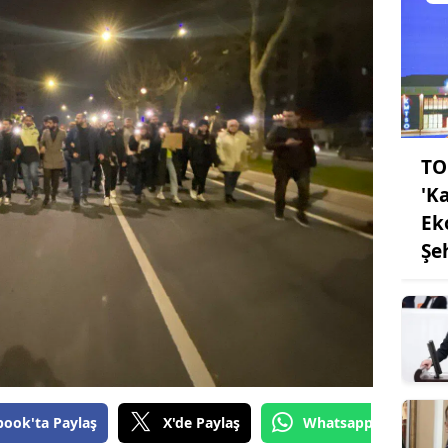
TO
'K
Ek
Şe
book'ta Paylaş
X'de Paylaş
Whatsapp'tan Gönde