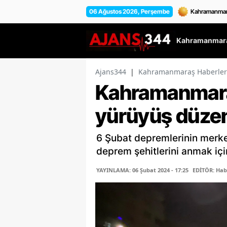
06 Ağustos 2026, Perşembe
Kahramanmara
Ajans344
|
Kahramanmaraş Haberler
Kahramanmara
yürüyüş düzen
6 Şubat depremlerinin merk
deprem şehitlerini anmak içi
YAYINLAMA: 06 Şubat 2024 - 17:25
EDİTÖR: Hab