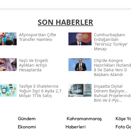
SON HABERLER
Afşinspor’dan Çifte
Cumhurbaşkanı
Transfer Hamlesi
Erdoğan'dan
'terörsüz Türkiye'
Mesajı
Yaşlı Ve Engelli
Chp'de Kongre
Aylıkları Artışlı
Hazırlıkları Hızlandı
Hesaplarda
8 Ile Daha Yeni Il
Başkanı Atandı
Tasfiye E-Ihalelerine
İnşaatta Dijital
Yoğun Ilgi! 6 Ayda 2,7
Dönem Başlıyor...
Milyar Tl'lik Satış
Ruhsat Projelerind
Bim Ve E-Pys
Zorunluluğu Geliy
Gündem
Kahramanmaraş
Köşe Ya
Ekonomi
Haberleri
Foto Ga