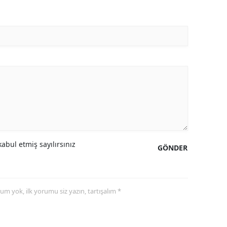
abul etmiş sayılırsınız
GÖNDER
yorum yok, ilk yorumu siz yazın, tartışalım *