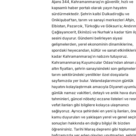
Ajans 344, Kahramanmaraş'ın güvenilir, hızlı ve
kapsamlı haber portalı olarak yayın hayatını
sürdürmektedir. Şehrin kalbi Dulkadiroğlu ve
Onikişubat'tan, tarım ve sanayi merkezleri Afşin,
Elbistan, Pazarcık, Türkoğlu ve Göksun'a; Andırın
Çağlayancerit, Ekinözü ve Nurhak'a kadar tüm il
sesini duyurur. Gündemi belirleyen siyasi
gelişmelerden, yerel ekonominin dinamiklerine,
spordaki heyecandan, kültür ve sanat etkinlikler
kadar Kahramanmaraş'ın nabzını tutuyoruz.
Kahramanmaraş Kuyumcular Odası'ndan alınan a
altın fiyatları, şehrin sanayisindeki son gelişmeler
tarım sektöründeki yenilikler özel dosyalarla
sayfamızda yer bulur. Vatandaşlarımızın günlük
hayatını kolaylaştırmak amacıyla Diyanet uyuml
günlük namaz vakitleri, detaylı ve anlık hava du
tahminleri, güncel nöbetçi eczane listeleri ve res
vefat ilanları gibi bilgilere kolayca ulaşmanızı
sağlıyoruz. Ayrıca şehirdeki en yeni iş ilanları, ön
kamu duyuruları ve yaklaşan yerel ve genel seç
sonuçları hakkında en doğru bilgiyi ilk bizden
öğrenirsiniz. Tarihi Maraş depremi gibi toplumsal
hafızamızda yer eden olayları unutmadan, şehri