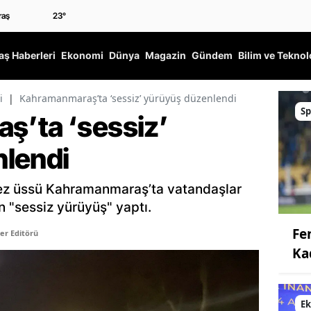
23
°
ş Haberleri
Ekonomi
Dünya
Magazin
Gündem
Bilim ve Teknol
i
|
Kahramanmaraş’ta ‘sessiz’ yürüyüş düzenlendi
Sp
ş’ta ‘sessiz’
lendi
ez üssü Kahramanmaraş’ta vatandaşlar
n "sessiz yürüyüş" yaptı.
Fe
er Editörü
Ka
E