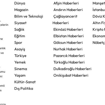
Dünya
Afşin Haberleri
Manşet
Magazin
Andırın Haberleri
İstanbu
Bilim ve Teknoloji
Çağlayancerit
Döviz K
,
Siyaset
Haberleri
Altın Fi
çelerin
Sağlık
Ekinözü Haberleri
Kripto 
Eğitim
Elbistan Haberleri
Ekonom
ine
Spor
Göksun Haberleri
Nöbetç
nlık
Asayiş
Nurhak Haberleri
 ve
Türkiye
Pazarcık Haberleri
Yemek
Türkoğlu Haberleri
u
Sinema
Dulkadiroğlu Haberleri
rumu
Yaşam
Onikişubat Haberleri
mi
Kültür-Sanat
emli
Dış Politika
im
mizin