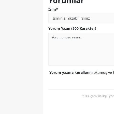
Yorumlar
İsim*
Yorum Yazın (500 Karakter)
Yorum yazma kurallarını
okumuş ve k
* Bu içerik ile ilgili 