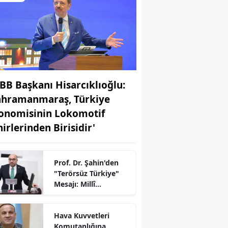
BB Başkanı Hisarcıklıoğlu:
ahramanmaraş, Türkiye
onomisinin Lokomotif
hirlerinden Birisidir'
Prof. Dr. Şahin'den
"Terörsüz Türkiye"
Mesajı: Millî
Dayanışma İçin
TBMM’de Yeni Süreç
r
Hava Kuvvetleri
Komutanlığına