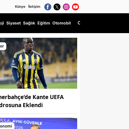
Künye
İletişim
oji
Siyaset
Sağlık
Eğitim
Otomobil
or
nerbahçe’de Kante UEFA
drosuna Eklendi
konomi