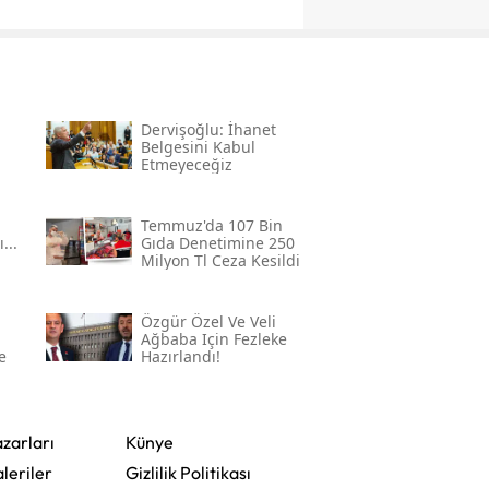
Dervişoğlu: İhanet
Belgesini Kabul
Etmeyeceğiz
Temmuz'da 107 Bin
...
Gıda Denetimine 250
Milyon Tl Ceza Kesildi
Özgür Özel Ve Veli
Ağbaba Için Fezleke
e
Hazırlandı!
or
zarları
Künye
leriler
Gizlilik Politikası