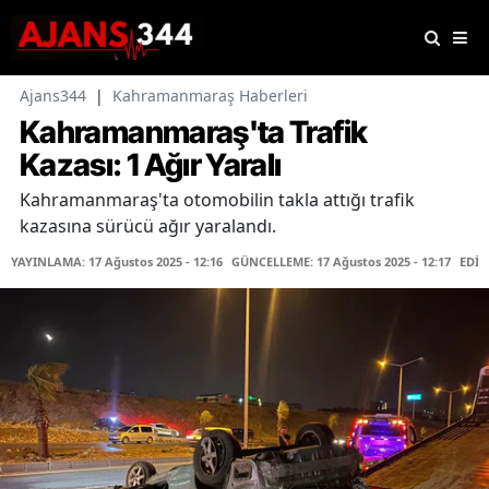
Ajans344
|
Kahramanmaraş Haberleri
Kahramanmaraş'ta Trafik
Kazası: 1 Ağır Yaralı
Kahramanmaraş'ta otomobilin takla attığı trafik
kazasına sürücü ağır yaralandı.
YAYINLAMA: 17 Ağustos 2025 - 12:16
GÜNCELLEME: 17 Ağustos 2025 - 12:17
EDİT