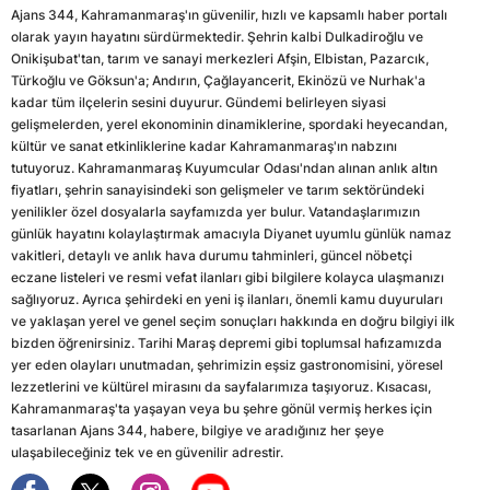
Ajans 344, Kahramanmaraş'ın güvenilir, hızlı ve kapsamlı haber portalı
olarak yayın hayatını sürdürmektedir. Şehrin kalbi Dulkadiroğlu ve
Onikişubat'tan, tarım ve sanayi merkezleri Afşin, Elbistan, Pazarcık,
Türkoğlu ve Göksun'a; Andırın, Çağlayancerit, Ekinözü ve Nurhak'a
kadar tüm ilçelerin sesini duyurur. Gündemi belirleyen siyasi
gelişmelerden, yerel ekonominin dinamiklerine, spordaki heyecandan,
kültür ve sanat etkinliklerine kadar Kahramanmaraş'ın nabzını
tutuyoruz. Kahramanmaraş Kuyumcular Odası'ndan alınan anlık altın
fiyatları, şehrin sanayisindeki son gelişmeler ve tarım sektöründeki
yenilikler özel dosyalarla sayfamızda yer bulur. Vatandaşlarımızın
günlük hayatını kolaylaştırmak amacıyla Diyanet uyumlu günlük namaz
vakitleri, detaylı ve anlık hava durumu tahminleri, güncel nöbetçi
eczane listeleri ve resmi vefat ilanları gibi bilgilere kolayca ulaşmanızı
sağlıyoruz. Ayrıca şehirdeki en yeni iş ilanları, önemli kamu duyuruları
ve yaklaşan yerel ve genel seçim sonuçları hakkında en doğru bilgiyi ilk
bizden öğrenirsiniz. Tarihi Maraş depremi gibi toplumsal hafızamızda
yer eden olayları unutmadan, şehrimizin eşsiz gastronomisini, yöresel
lezzetlerini ve kültürel mirasını da sayfalarımıza taşıyoruz. Kısacası,
Kahramanmaraş'ta yaşayan veya bu şehre gönül vermiş herkes için
tasarlanan Ajans 344, habere, bilgiye ve aradığınız her şeye
ulaşabileceğiniz tek ve en güvenilir adrestir.