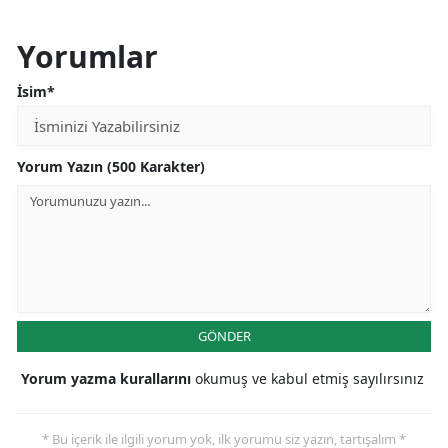
Yorumlar
İsim*
Yorum Yazın (500 Karakter)
GÖNDER
Yorum yazma kurallarını
okumuş ve kabul etmiş sayılırsınız
* Bu içerik ile ilgili yorum yok, ilk yorumu siz yazın, tartışalım *