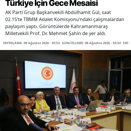
Türkiye İçin Gece Mesaisi
AK Parti Grup Başkanvekili Abdülhamit Gül, saat
02.15’te TBMM Adalet Komisyonu’ndaki çalışmalardan
paylaşım yaptı. Görüntülerde Kahramanmaraş
Milletvekili Prof. Dr. Mehmet Şahin de yer aldı.
YAYINLAMA: 08 Ağustos 2026 - 03:53
GÜNCELLEME: 08 Ağustos 2026 - 03:54
EDİT