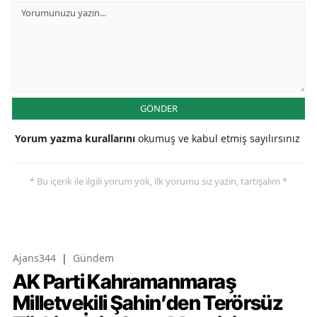
GÖNDER
Yorum yazma kurallarını
okumuş ve kabul etmiş sayılırsınız
* Bu içerik ile ilgili yorum yok, ilk yorumu siz yazın, tartışalım *
Ajans344
|
Gündem
AK Parti Kahramanmaraş
Milletvekili Şahin’den Terörsüz