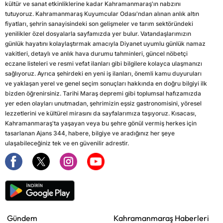
kültür ve sanat etkinliklerine kadar Kahramanmaraş'ın nabzını
tutuyoruz. Kahramanmaraş Kuyumcular Odası'ndan alınan anlık altın
fiyatları, şehrin sanayisindeki son gelişmeler ve tarım sektöründeki
yenilikler özel dosyalarla sayfamızda yer bulur. Vatandaşlarımızın
günlük hayatını kolaylaştırmak amacıyla Diyanet uyumlu günlük namaz
vakitleri, detaylı ve anlık hava durumu tahminleri, güncel nöbetçi
eczane listeleri ve resmi vefat ilanları gibi bilgilere kolayca ulaşmanızı
sağlıyoruz. Ayrıca şehirdeki en yeni iş ilanları, önemli kamu duyuruları
ve yaklaşan yerel ve genel seçim sonuçları hakkında en doğru bilgiyi ilk
bizden öğrenirsiniz. Tarihi Maraş depremi gibi toplumsal hafızamızda
yer eden olayları unutmadan, şehrimizin eşsiz gastronomisini, yöresel
lezzetlerini ve kültürel mirasını da sayfalarımıza taşıyoruz. Kısacası,
Kahramanmaraş'ta yaşayan veya bu şehre gönül vermiş herkes için
tasarlanan Ajans 344, habere, bilgiye ve aradığınız her şeye
ulaşabileceğiniz tek ve en güvenilir adrestir.
Gündem
Kahramanmaraş Haberleri