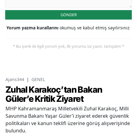
GÖNDER
Yorum yazma kurallarını
okumuş ve kabul etmiş sayılırsınız
* Bu içerik ile ilgili yorum yok, ilk yorumu siz yazın, tartışalım *
Ajans344
|
GENEL
Zuhal Karakoç’tan Bakan
Güler’e Kritik Ziyaret
MHP Kahramanmaraş Milletvekili Zuhal Karakoç, Milli
Savunma Bakanı Yaşar Güler’i ziyaret ederek güvenlik
politikaları ve kanun teklifi üzerine görüş alışverişinde
bulundu.