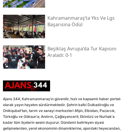
Kahramanmaraş’ta Yks Ve Lgs
Başarısına Ödül
Beşiktaş Avrupa’da Tur Kapısını
Araladı: 0-1
Ajans 344, Kahramanmaraş'ın güvenilir, hızlı ve kapsamlı haber portalı
olarak yayın hayatını sürdürmektedir. Şehrin kalbi Dulkadiroğlu ve
Onikişubat'tan, tarım ve sanayi merkezleri Afşin, Elbistan, Pazarcık,
Türkoğlu ve Göksun'a; Andırın, Çağlayancerit, Ekinözü ve Nurhak'a
kadar tüm ilçelerin sesini duyurur. Gündemi belirleyen siyasi
gelişmelerden, yerel ekonominin dinamiklerine, spordaki heyecandan,