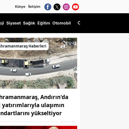
Künye
İletişim
oji
Siyaset
Sağlık
Eğitim
Otomobil
ahramanmaraş Haberleri
hramanmaraş, Andırın'da
l yatırımlarıyla ulaşımın
andartlarını yükseltiyor