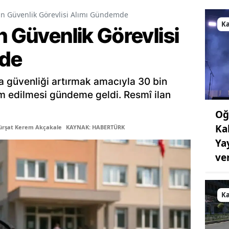
in Güvenlik Görevlisi Alımı Gündemde
K
n Güvenlik Görevlisi
de
a güvenliği artırmak amacıyla 30 bin
am edilmesi gündeme geldi. Resmî ilan
Oğ
Ka
ürşat Kerem Akçakale
KAYNAK: HABERTÜRK
Ya
ve
K