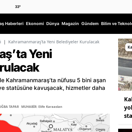
33
°
ş Haberleri
Ekonomi
Dünya
Magazin
Gündem
Bilim ve Teknol
i
|
Kahramanmaraş’ta Yeni Belediyeler Kurulacak
K
ş’ta Yeni
urulacak
le Kahramanmaraş’ta nüfusu 5 bini aşan
iye statüsüne kavuşacak, hizmetler daha
Ka
yo
TUĞBA TAPAR
MUHABİR: Elife Karaaslan
st