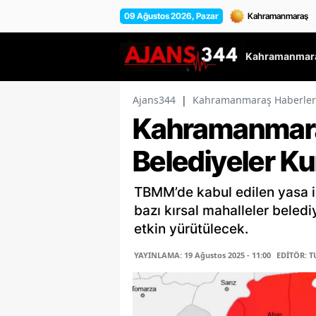
09 Ağustos 2026, Pazar
Kahramanmara
Ajans344
|
Kahramanmaraş Haberler
Kahramanmara
Belediyeler K
TBMM’de kabul edilen yasa i
bazı kırsal mahalleler beled
etkin yürütülecek.
YAYINLAMA: 19 Ağustos 2025 - 11:00
EDİTÖR: 