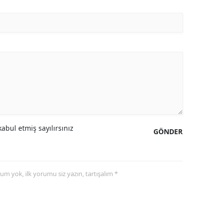
abul etmiş sayılırsınız
GÖNDER
yorum yok, ilk yorumu siz yazın, tartışalım *