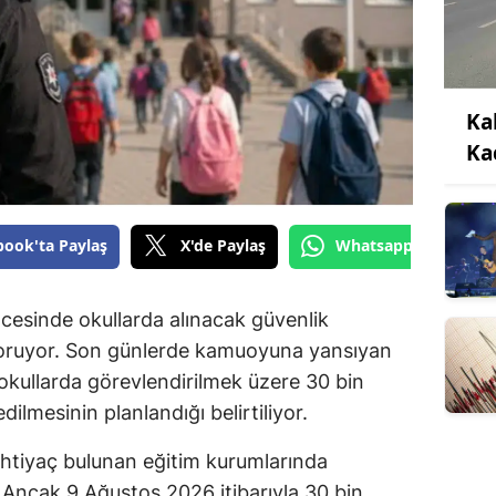
Ka
Ka
book'ta Paylaş
X'de Paylaş
Whatsapp'tan Gönde
cesinde okullarda alınacak güvenlik
koruyor. Son günlerde kamuoyuna yansıyan
okullarda görevlendirilmek üzere 30 bin
dilmesinin planlandığı belirtiliyor.
ihtiyaç bulunan eğitim kurumlarında
 Ancak 9 Ağustos 2026 itibarıyla 30 bin