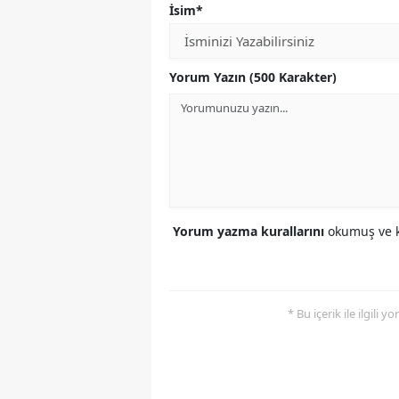
İsim*
Yorum Yazın (500 Karakter)
Yorum yazma kurallarını
okumuş ve k
* Bu içerik ile ilgili 