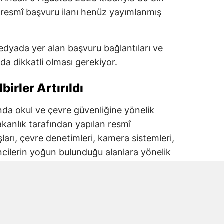
ren resmî başvuru ilanı henüz yayımlanmış
dyada yer alan başvuru bağlantıları ve
a dikkatli olması gerekiyor.
irler Artırıldı
lında okul ve çevre güvenliğine yönelik
akanlık tarafından yapılan resmî
şları, çevre denetimleri, kamera sistemleri,
ncilerin yoğun bulunduğu alanlara yönelik
iği bildirildi.
tim Bakanlığı koordinasyonunda yürütülen
lizleri de öne çıkıyor.