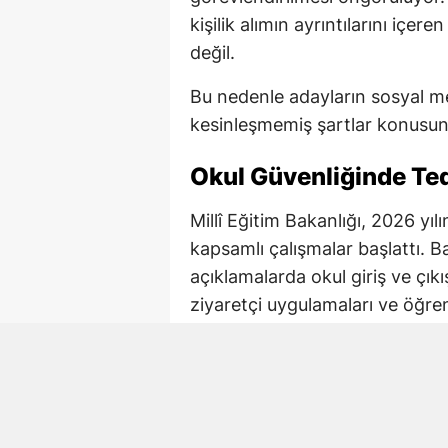
kişilik alımın ayrıntılarını içe
değil.
Bu nedenle adayların sosyal me
kesinleşmemiş şartlar konusund
Okul Güvenliğinde Tedb
Millî Eğitim Bakanlığı, 2026 yı
kapsamlı çalışmalar başlattı. B
açıklamalarda okul giriş ve çıkı
ziyaretçi uygulamaları ve öğre
tedbirlerin yeniden değerlendirild
İçişleri Bakanlığı ile Millî Eği
çalışmalarda okul bazlı risk ana