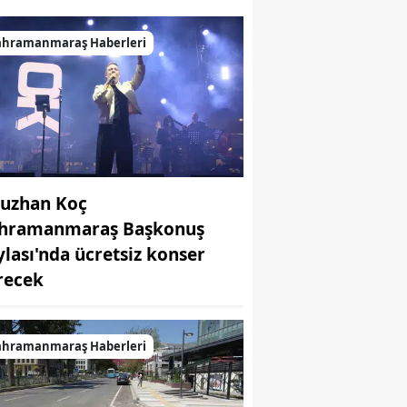
ahramanmaraş Haberleri
uzhan Koç
hramanmaraş Başkonuş
ylası'nda ücretsiz konser
recek
ahramanmaraş Haberleri