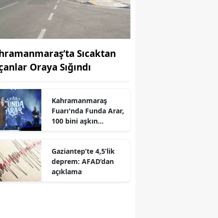
hramanmaraş’ta Sıcaktan
çanlar Oraya Sığındı
Kahramanmaraş
r
Fuarı'nda Funda Arar,
100 bini aşkın
dinleyiciyle coşkulu
bir konser verdi
Gaziantep’te 4,5’lik
deprem: AFAD’dan
açıklama