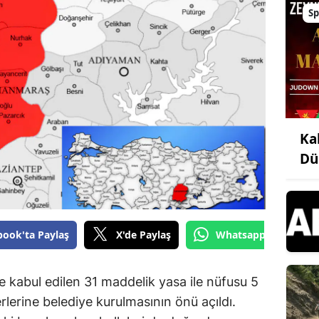
Sp
Ka
Dü
book'ta Paylaş
X'de Paylaş
Whatsapp'tan Gönde
e kabul edilen 31 maddelik yasa ile nüfusu 5
rlerine belediye kurulmasının önü açıldı.