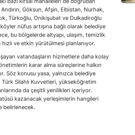
 bazı kırsal mahalleleri de doğrudan
Andırın, Göksun, Afşin, Elbistan, Nurhak,
ık, Türkoğlu, Onikişubat ve Dulkadiroğlu
 köyler nüfus artışına bağlı olarak belediye
e, bu bölgelerde altyapı, ulaşım, temizlik
 hızlı ve etkin yürütülmesi planlanıyor.
aşayan vatandaşların hizmetlere daha kolay
önetimlerin karar alma süreçlerine halkın
yor. Söz konusu yasa, yalnızca belediye
; Türk Silahlı Kuvvetleri, yükseköğretim
arında da çeşitli yenilikleri içeriyor.
tüsü kazanacak yerleşimlerin hangileri
 belirlenecek.