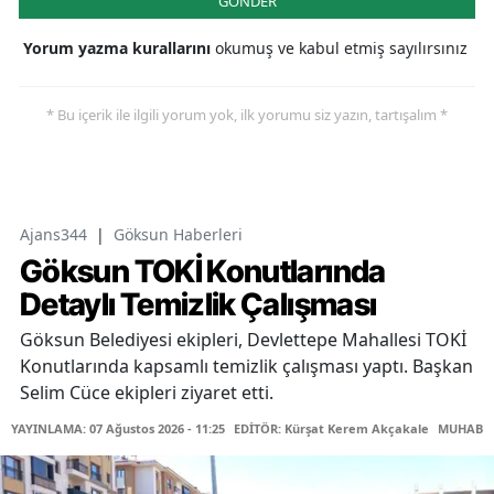
GÖNDER
Yorum yazma kurallarını
okumuş ve kabul etmiş sayılırsınız
* Bu içerik ile ilgili yorum yok, ilk yorumu siz yazın, tartışalım *
Ajans344
|
Göksun Haberleri
Göksun TOKİ Konutlarında
Detaylı Temizlik Çalışması
Göksun Belediyesi ekipleri, Devlettepe Mahallesi TOKİ
Konutlarında kapsamlı temizlik çalışması yaptı. Başkan
Selim Cüce ekipleri ziyaret etti.
YAYINLAMA: 07 Ağustos 2026 - 11:25
EDİTÖR: Kürşat Kerem Akçakale
MUHABİR