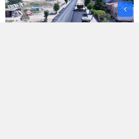
Hacı Esat Efendi Caddesi Rezerv Alanlara
Ulaşımı Güçlendiriyor
Elbistan’da sürdürülen önemli çalışmalardan biri
de yaklaşık 3 kilometre uzunluğundaki Hacı Esat
Efendi Caddesi’nde gerçekleştiriliyor. 6 Şubat
depremlerinin ardından ilçede oluşturulan rezerv
yapı alanlarına ulaşım sağlayan önemli