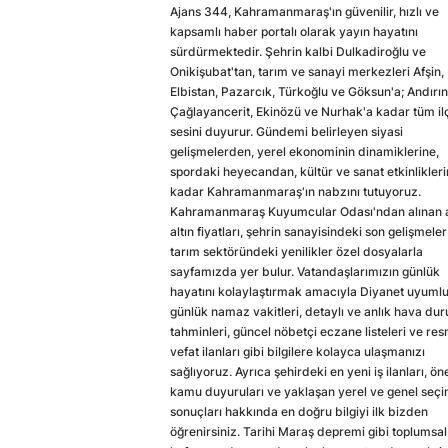
Ajans 344, Kahramanmaraş'ın güvenilir, hızlı ve
kapsamlı haber portalı olarak yayın hayatını
sürdürmektedir. Şehrin kalbi Dulkadiroğlu ve
Onikişubat'tan, tarım ve sanayi merkezleri Afşin,
Elbistan, Pazarcık, Türkoğlu ve Göksun'a; Andırın
Çağlayancerit, Ekinözü ve Nurhak'a kadar tüm il
sesini duyurur. Gündemi belirleyen siyasi
gelişmelerden, yerel ekonominin dinamiklerine,
spordaki heyecandan, kültür ve sanat etkinlikler
kadar Kahramanmaraş'ın nabzını tutuyoruz.
Kahramanmaraş Kuyumcular Odası'ndan alınan a
altın fiyatları, şehrin sanayisindeki son gelişmeler
tarım sektöründeki yenilikler özel dosyalarla
sayfamızda yer bulur. Vatandaşlarımızın günlük
hayatını kolaylaştırmak amacıyla Diyanet uyuml
günlük namaz vakitleri, detaylı ve anlık hava du
tahminleri, güncel nöbetçi eczane listeleri ve res
vefat ilanları gibi bilgilere kolayca ulaşmanızı
sağlıyoruz. Ayrıca şehirdeki en yeni iş ilanları, ön
kamu duyuruları ve yaklaşan yerel ve genel seç
sonuçları hakkında en doğru bilgiyi ilk bizden
öğrenirsiniz. Tarihi Maraş depremi gibi toplumsal