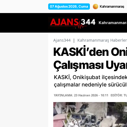
07 Ağustos 2026, Cuma
Kahramanmara
Ajans344
|
Kahramanmaraş Haberler
KASKİ’den Oni
Çalışması Uyar
KASKİ, Onikişubat ilçesinde
çalışmalar nedeniyle sürücüle
YAYINLAMA: 23 Haziran 2026 - 10:11
EDİTÖR: T