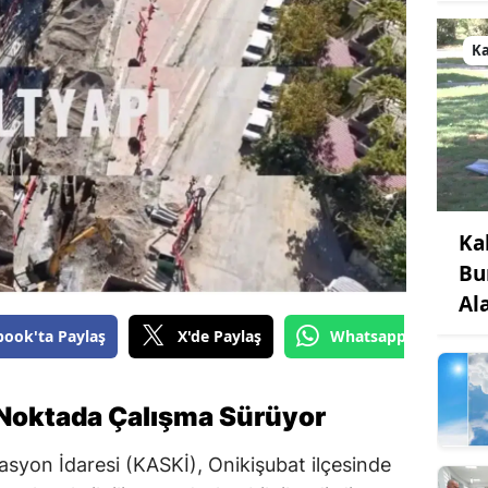
K
Ka
Bu
Al
book'ta Paylaş
X'de Paylaş
Whatsapp'tan Gönde
 Noktada Çalışma Sürüyor
yon İdaresi (KASKİ), Onikişubat ilçesinde