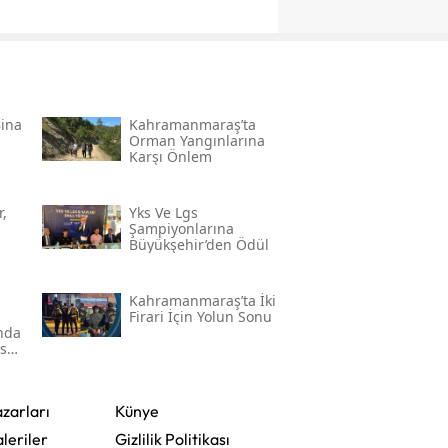
Bina
Kahramanmaraş’ta
Orman Yangınlarına
Karşı Önlem
,
Yks Ve Lgs
Şampiyonlarına
Büyükşehir’den Ödül
Kahramanmaraş’ta İki
Firari İçin Yolun Sonu
'nda
ser
zarları
Künye
leriler
Gizlilik Politikası