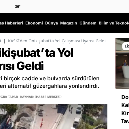
36
°
ş Haberleri
Ekonomi
Dünya
Magazin
Gündem
Bilim ve Teknol
i
|
KASKİ’den Onikişubat’ta Yol Çalışması Uyarısı Geldi
E
kişubat’ta Yol
ısı Geldi
ki birçok cadde ve bulvarda sürdürülen
ri alternatif güzergahlara yönlendirdi.
Do
UĞBA TAPAR
KAYNAK: (HABER MERKEZİ)
Ka
Ki
Ta