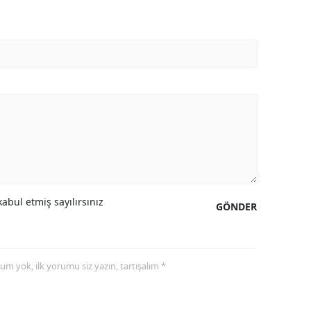
abul etmiş sayılırsınız
GÖNDER
yorum yok, ilk yorumu siz yazın, tartışalım *