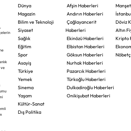
Dünya
Afşin Haberleri
Manşet
Magazin
Andırın Haberleri
İstanbu
Bilim ve Teknoloji
Çağlayancerit
Döviz K
,
Siyaset
Haberleri
Altın Fi
çelerin
Sağlık
Ekinözü Haberleri
Kripto 
Eğitim
Elbistan Haberleri
Ekonom
ine
Spor
Göksun Haberleri
Nöbetç
nlık
Asayiş
Nurhak Haberleri
 ve
Türkiye
Pazarcık Haberleri
Yemek
Türkoğlu Haberleri
u
Sinema
Dulkadiroğlu Haberleri
rumu
Yaşam
Onikişubat Haberleri
mi
Kültür-Sanat
emli
Dış Politika
im