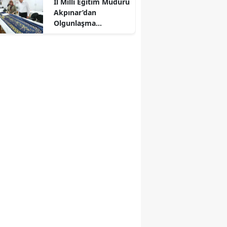
İl Milli Eğitim Müdürü
Akpınar’dan
Olgunlaşma
Enstitüsüne Ziyaret