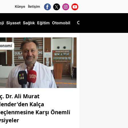
Künye
İletişim
oji
Siyaset
Sağlık
Eğitim
Otomobil
konomi
ç. Dr. Ali Murat
lender'den Kalça
reçlenmesine Karşı Önemli
vsiyeler