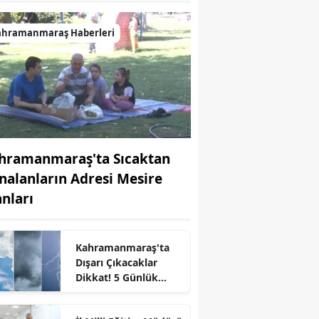
ahramanmaraş Haberleri
hramanmaraş'ta Sıcaktan
nalanların Adresi Mesire
anları
r
Kahramanmaraş'ta
Dışarı Çıkacaklar
Dikkat! 5 Günlük
Hava Durumu
Açıklandı