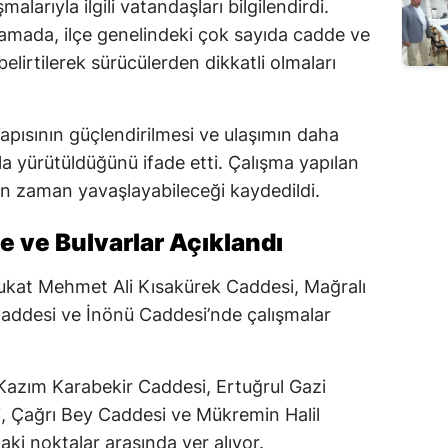
alarıyla ilgili vatandaşları bilgilendirdi.
lamada, ilçe genelindeki çok sayıda cadde ve
elirtilerek sürücülerden dikkatli olmaları
tyapısının güçlendirilmesi ve ulaşımın daha
la yürütüldüğünü ifade etti. Çalışma yapılan
an zaman yavaşlayabileceği kaydedildi.
e ve Bulvarlar Açıklandı
ukat Mehmet Ali Kısakürek Caddesi, Mağralı
Caddesi ve İnönü Caddesi’nde çalışmalar
Kazım Karabekir Caddesi, Ertuğrul Gazi
 Çağrı Bey Caddesi ve Mükremin Halil
i noktalar arasında yer alıyor.