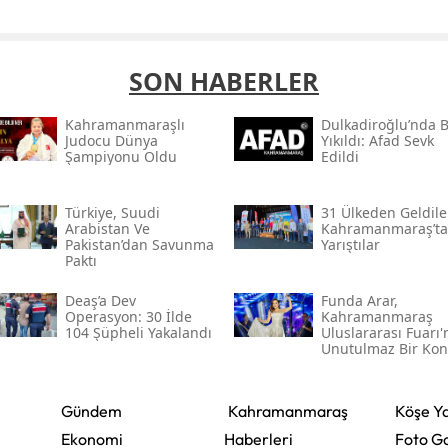
SON HABERLER
Kahramanmaraşlı
Dulkadiroğlu’nda 
Judocu Dünya
Yıkıldı: Afad Sevk
Şampiyonu Oldu
Edildi
Türkiye, Suudi
31 Ülkeden Geldiler
Arabistan Ve
Kahramanmaraş’ta
Pakistan’dan Savunma
Yarıştılar
Paktı
Deaş’a Dev
Funda Arar,
Operasyon: 30 İlde
Kahramanmaraş
104 Şüpheli Yakalandı
Uluslararası Fuarı
Unutulmaz Bir Kon
Verecek
Gündem
Kahramanmaraş
Köşe Ya
Ekonomi
Haberleri
Foto Ga