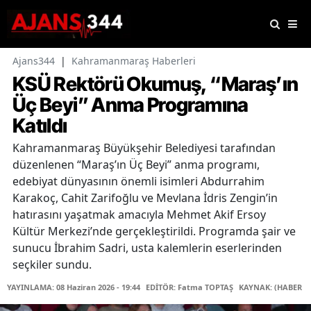
Ajans344
|
Kahramanmaraş Haberleri
KSÜ Rektörü Okumuş, “Maraş’ın
Üç Beyi” Anma Programına
Katıldı
Kahramanmaraş Büyükşehir Belediyesi tarafından
düzenlenen “Maraş’ın Üç Beyi” anma programı,
edebiyat dünyasının önemli isimleri Abdurrahim
Karakoç, Cahit Zarifoğlu ve Mevlana İdris Zengin’in
hatırasını yaşatmak amacıyla Mehmet Akif Ersoy
Kültür Merkezi’nde gerçekleştirildi. Programda şair ve
sunucu İbrahim Sadri, usta kalemlerin eserlerinden
seçkiler sundu.
YAYINLAMA: 08 Haziran 2026 - 19:44
EDİTÖR: Fatma TOPTAŞ
KAYNAK: (HABER M