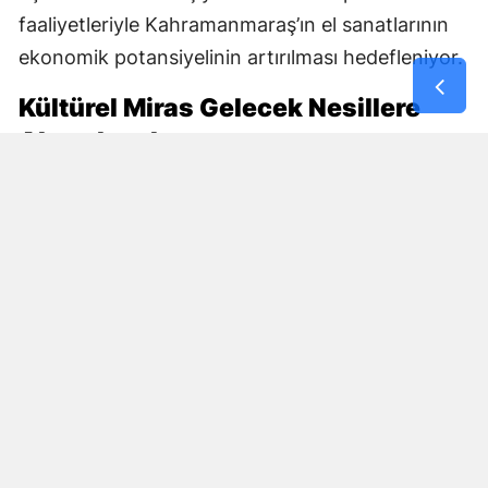
faaliyetleriyle Kahramanmaraş’ın el sanatlarının
ekonomik potansiyelinin artırılması hedefleniyor.
Kültürel Miras Gelecek Nesillere
Aktarılacak
DOĞAKA ile Hayat Yeniden Eğitim ve Kültür Vakfı
iş birliğinde yürütülen proje, kültürel mirasın
korunmasını sosyal kalkınmayla bir araya
getiriyor.
Maraş Sim Sırması, File Nakışı ve Maraş Gülü gibi
kente özgü değerlerin üretimde yaşatılması, bu
alanlarda yeni ustaların yetişmesine de zemin
hazırlayacak. Projenin tamamlanmasıyla
geleneksel el sanatlarının üretim kapasitesinin