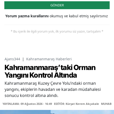
GÖNDER
Yorum yazma kurallarını
okumuş ve kabul etmiş sayılırsınız
* Bu içerik ile ilgili yorum yok, ilk yorumu siz yazın, tartışalım *
Ajans344
|
Kahramanmaraş Haberleri
Kahramanmaraş’taki Orman
Yangını Kontrol Altında
Kahramanmaraş Kuzey Çevre Yolu’ndaki orman
yangını, ekiplerin havadan ve karadan müdahalesi
sonucu kontrol altına alındı.
YAYINLAMA: 09 Ağustos 2026 - 16:49
EDİTÖR: Kürşat Kerem Akçakale
MUHABİR: