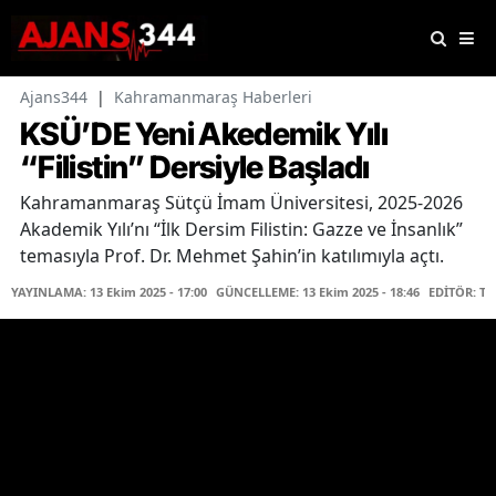
Ajans344
|
Kahramanmaraş Haberleri
KSÜ’DE Yeni Akedemik Yılı
“Filistin” Dersiyle Başladı
Kahramanmaraş Sütçü İmam Üniversitesi, 2025-2026
Akademik Yılı’nı “İlk Dersim Filistin: Gazze ve İnsanlık”
temasıyla Prof. Dr. Mehmet Şahin’in katılımıyla açtı.
YAYINLAMA: 13 Ekim 2025 - 17:00
GÜNCELLEME: 13 Ekim 2025 - 18:46
EDİTÖR: T