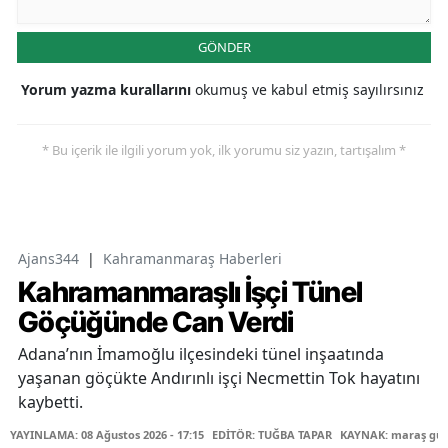
GÖNDER
Yorum yazma kurallarını
okumuş ve kabul etmiş sayılırsınız
* Bu içerik ile ilgili yorum yok, ilk yorumu siz yazın, tartışalım *
Ajans344
|
Kahramanmaraş Haberleri
Kahramanmaraşlı İşçi Tünel
Göçüğünde Can Verdi
Adana’nın İmamoğlu ilçesindeki tünel inşaatında
yaşanan göçükte Andırınlı işçi Necmettin Tok hayatını
kaybetti.
YAYINLAMA: 08 Ağustos 2026 - 17:15
EDİTÖR: TUĞBA TAPAR
KAYNAK: maraş gü