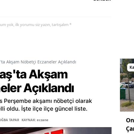
yorum yok, ilk yorumu siz yazın, tartışalım *
a Akşam Nöbetçi Eczaneler Açıklandı
K
aş'ta Akşam
eler Açıklandı
s Perşembe akşamı nöbetçi olarak
 oldu. İşte ilçe ilçe güncel liste.
On
TUĞBA TAPAR
KAYNAK: eczane
Ça