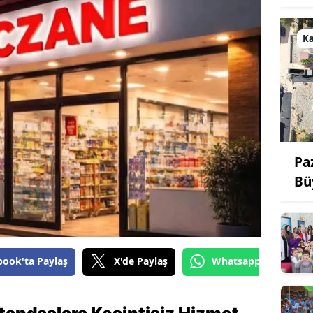
K
Pa
Bü
book'ta Paylaş
X'de Paylaş
Whatsapp'tan Gönde