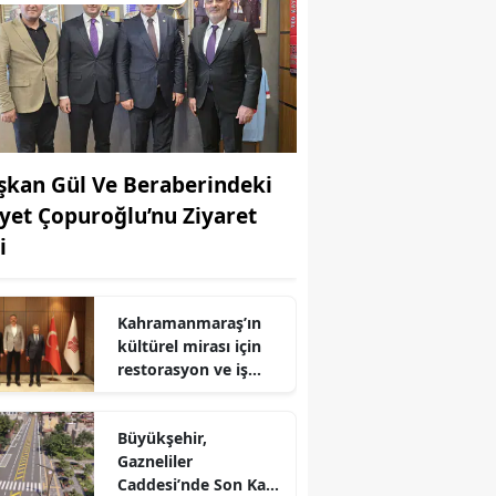
şkan Gül Ve Beraberindeki
yet Çopuroğlu’nu Ziyaret
i
Kahramanmaraş’ın
kültürel mirası için
restorasyon ve iş
birliği toplantısı
yapıldı
r
Büyükşehir,
Gazneliler
Caddesi’nde Son Kat