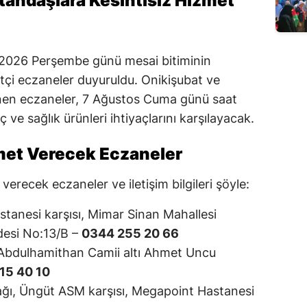
tandaşlara Kesintisiz Hizmet
2026 Perşembe günü mesai bitiminin
çi eczaneler duyuruldu. Onikişubat ve
lenen eczaneler, 7 Ağustos Cuma günü saat
 ve sağlık ürünleri ihtiyaçlarını karşılayacak.
met Verecek Eczaneler
erecek eczaneler ve iletişim bilgileri şöyle:
anesi karşısı, Mimar Sinan Mahallesi
esi No:13/B –
0344 255 20 66
Abdulhamithan Camii altı Ahmet Uncu
15 40 10
kağı, Üngüt ASM karşısı, Megapoint Hastanesi