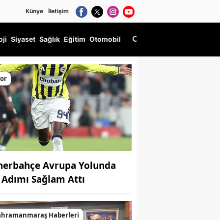
Künye
İletişim
oji
Siyaset
Sağlık
Eğitim
Otomobil
or
nerbahçe Avrupa Yolunda
k Adımı Sağlam Attı
ahramanmaraş Haberleri