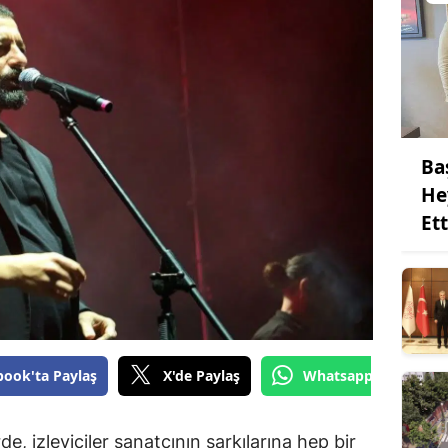
Ba
He
Ett
book'ta Paylaş
X'de Paylaş
Whatsapp'tan Gönde
de, izleyiciler sanatçının şarkılarına hep bir