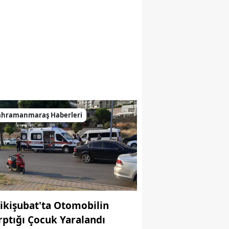
ahramanmaraş Haberleri
ikişubat'ta Otomobilin
rptığı Çocuk Yaralandı