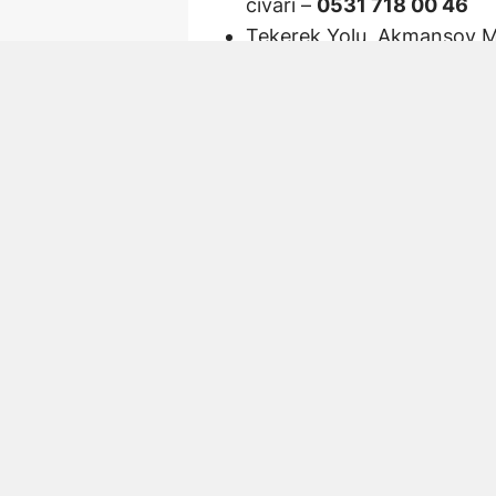
civarı –
0531 718 00 46
Tekerek Yolu, Akmansoy M
Ortaokulu arkası, Hurda Ka
Yörük Selim Mahallesi, Mar
Duraklı Mahallesi 20013. 
Necip Fazıl Şehir Hastanes
İlaç Almadan Önce Tel
Öneriliyor
Yetkililer, vatandaşların eczan
geçerek hem nöbet durumunu he
bulunup bulunmadığını teyit e
belirtiyor.
Güncel Nöbetçi Eczan