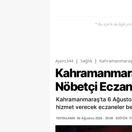
* Bu içerik ile ilgili 
Ajans344
|
Sağlık
|
Kahramanmaraş't
Kahramanmar
Nöbetçi Eczan
Kahramanmaraş'ta 6 Ağusto
hizmet verecek eczaneler belli
YAYINLAMA: 06 Ağustos 2026 - 20:00
EDİTÖR: 