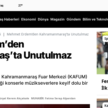
27
°
ş Haberleri
Ekonomi
Dünya
Magazin
Gündem
Bilim ve Teknol
i
|
Mehmet Erdem’den Kahramanmaraş’ta Unutulmaz Konser
Sp
m’den
ş’ta Unutulmaz
, Kahramanmaraş Fuar Merkezi (KAFUM)
Fe
i konserle müzikseverlere keyif dolu bir
İl
ürşat Kerem Akçakale
MUHABİR: Fatma Serap Alparslan
K