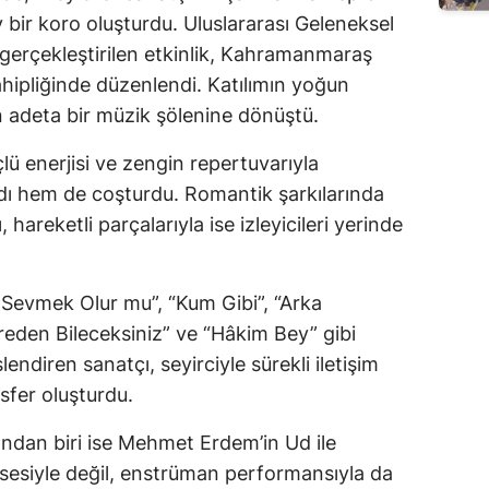
 bir koro oluşturdu. Uluslararası Geleneksel
gerçekleştirilen etkinlik, Kahramanmaraş
ahipliğinde düzenlendi. Katılımın yoğun
n adeta bir müzik şölenine dönüştü.
 enerjisi ve zengin repertuvarıyla
rdı hem de coşturdu. Romantik şarkılarında
hareketli parçalarıyla ise izleyicileri yerinde
 Sevmek Olur mu”, “Kum Gibi”, “Arka
ereden Bileceksiniz” ve “Hâkim Bey” gibi
lendiren sanatçı, seyirciyle sürekli iletişim
sfer oluşturdu.
ndan biri ise Mehmet Erdem’in Ud ile
sesiyle değil, enstrüman performansıyla da