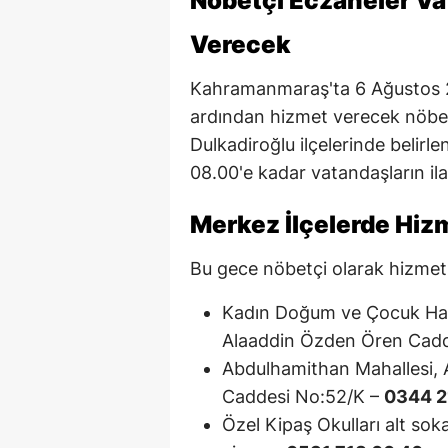
Nöbetçi Eczaneler Va
Verecek
Kahramanmaraş'ta 6 Ağustos 
ardından hizmet verecek nöbet
Dulkadiroğlu ilçelerinde belir
08.00'e kadar vatandaşların ilaç
Merkez İlçelerde Hiz
Bu gece nöbetçi olarak hizmet v
Kadın Doğum ve Çocuk Hast
Alaaddin Özden Ören Cadd
Abdulhamithan Mahallesi, 
Caddesi No:52/K –
0344 2
Özel Kipaş Okulları alt so