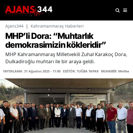
Ajans344
|
Kahramanmaraş Haberleri
MHP’li Dora: “Muhtarlık
demokrasimizin kökleridir”
MHP Kahramanmaraş Milletvekili Zuhal Karakoç Dora,
Dulkadiroğlu muhtarı ile bir araya geldi.
YAYINLAMA: 31 Ağustos 2025 - 11:00
EDİTÖR: TUĞBA TAPAR
MUHABİR: Meliha Şe