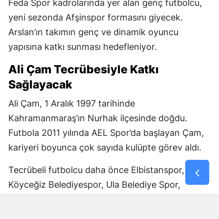
Feda Spor kadrolarında yer alan genç futbolcu,
yeni sezonda Afşinspor formasını giyecek.
Arslan’ın takımın genç ve dinamik oyuncu
yapısına katkı sunması hedefleniyor.
Ali Çam Tecrübesiyle Katkı
Sağlayacak
Ali Çam, 1 Aralık 1997 tarihinde
Kahramanmaraş’ın Nurhak ilçesinde doğdu.
Futbola 2011 yılında AEL Spor’da başlayan Çam,
kariyeri boyunca çok sayıda kulüpte görev aldı.
Tecrübeli futbolcu daha önce Elbistanspor,
Köyceğiz Belediyespor, Ula Belediye Spor,
Marmaris Gücü Spor Kulübü, Dalyanspor,
Ortaköy Spor, Göksun Ülkü Spor, Araban