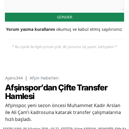
GÖNDER
Yorum yazma kurallarını
okumuş ve kabul etmiş sayılırsınız
* Bu içerik ile ilgili yorum yok, ilk yorumu siz yazın, tartışalım *
Ajans344
|
Afşin Haberleri
Afşinspor’dan Çifte Transfer
Hamlesi
Afşinspor, yeni sezon öncesi Muhammet Kadir Arslan
ile Ali Çam’ı kadrosuna katarak transfer çalışmalarına
hızlı başladı.
YAYINLAMA: 06 Ağustos 2026 - 01:22
EDİTÖR: Atiye ARIKAN
MUHABİR: Elife Kar