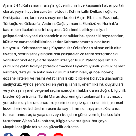
Ajans 344, Kahramanmaraş'ın güvenilir, hızlı ve kapsamlı haber portalı
olarak yayın hayatını sürdürmektedir. Şehrin kalbi Dulkadiroğlu ve
Onikişubat'tan, tarım ve sanayi merkezleri Afşin, Elbistan, Pazarcık,
Türkoğlu ve Göksun'a; Andırın, Çağlayancerit, Ekinözü ve Nurhak'a
kadar tüm ilçelerin sesini duyurur. Gündemi belirleyen siyasi
gelişmelerden, yerel ekonominin dinamiklerine, spordaki heyecandan,
kültür ve sanat etkinliklerine kadar Kahramanmaraş'ın nabzını
tutuyoruz. Kahramanmaraş Kuyumcular Odası'ndan alınan anlık altın
fiyatları, şehrin sanayisindeki son gelişmeler ve tarım sektöründeki
yenilikler özel dosyalarla sayfamızda yer bulur. Vatandaşlarımızın
günlük hayatını kolaylaştırmak amacıyla Diyanet uyumlu günlük namaz
vakitleri, detaylı ve anlık hava durumu tahminleri, güncel nöbetçi
eczane listeleri ve resmi vefat ilanları gibi bilgilere kolayca ulaşmanızı
sağlıyoruz. Ayrıca şehirdeki en yeni iş ilanları, önemli kamu duyuruları
ve yaklaşan yerel ve genel seçim sonuçları hakkında en doğru bilgiyi ilk
bizden öğrenirsiniz. Tarihi Maraş depremi gibi toplumsal hafızamızda
yer eden olayları unutmadan, şehrimizin eşsiz gastronomisini, yöresel
lezzetlerini ve kültürel mirasını da sayfalarımıza taşıyoruz. Kısacası,
Kahramanmaraş'ta yaşayan veya bu şehre gönül vermiş herkes için
tasarlanan Ajans 344, habere, bilgiye ve aradığınız her şeye
ulaşabileceğiniz tek ve en güvenilir adrestir.