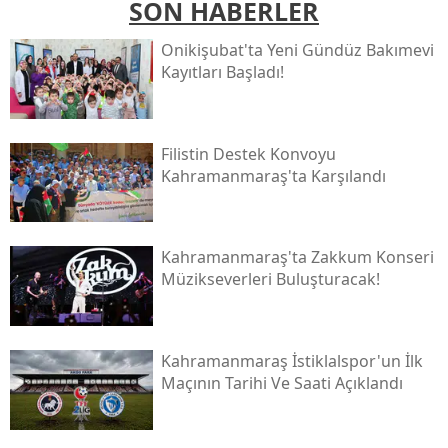
SON HABERLER
Onikişubat'ta Yeni Gündüz Bakımevi
Kayıtları Başladı!
Filistin Destek Konvoyu
Kahramanmaraş'ta Karşılandı
Kahramanmaraş'ta Zakkum Konseri
Müzikseverleri Buluşturacak!
Kahramanmaraş İstiklalspor'un İlk
Maçının Tarihi Ve Saati Açıklandı