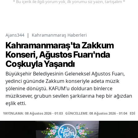
* Bu içerik ile ilgili yorum yok, ilk yorumu siz yazın, tartışalım *
Ajans344
|
Kahramanmaraş Haberleri
Kahramanmaraş'ta Zakkum
Konseri, Ağustos Fuarı'nda
Coşkuyla Yaşandı
Büyükşehir Belediyesinin Geleneksel Ağustos Fuarı,
yedinci gününde Zakkum konseriyle adeta müzik
şölenine dönüştü. KAFUM’u dolduran binlerce
müziksever, grubun sevilen şarkılarına hep bir ağızdan
eşlik etti.
YAYINLAMA: 08 Ağustos 2026 - 01:03
GÜNCELLEME: 08 Ağustos 2026 - 01:04
EDİT