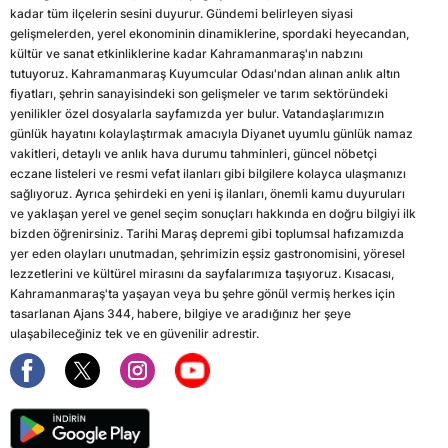
kadar tüm ilçelerin sesini duyurur. Gündemi belirleyen siyasi
gelişmelerden, yerel ekonominin dinamiklerine, spordaki heyecandan,
kültür ve sanat etkinliklerine kadar Kahramanmaraş'ın nabzını
tutuyoruz. Kahramanmaraş Kuyumcular Odası'ndan alınan anlık altın
fiyatları, şehrin sanayisindeki son gelişmeler ve tarım sektöründeki
yenilikler özel dosyalarla sayfamızda yer bulur. Vatandaşlarımızın
günlük hayatını kolaylaştırmak amacıyla Diyanet uyumlu günlük namaz
vakitleri, detaylı ve anlık hava durumu tahminleri, güncel nöbetçi
eczane listeleri ve resmi vefat ilanları gibi bilgilere kolayca ulaşmanızı
sağlıyoruz. Ayrıca şehirdeki en yeni iş ilanları, önemli kamu duyuruları
ve yaklaşan yerel ve genel seçim sonuçları hakkında en doğru bilgiyi ilk
bizden öğrenirsiniz. Tarihi Maraş depremi gibi toplumsal hafızamızda
yer eden olayları unutmadan, şehrimizin eşsiz gastronomisini, yöresel
lezzetlerini ve kültürel mirasını da sayfalarımıza taşıyoruz. Kısacası,
Kahramanmaraş'ta yaşayan veya bu şehre gönül vermiş herkes için
tasarlanan Ajans 344, habere, bilgiye ve aradığınız her şeye
ulaşabileceğiniz tek ve en güvenilir adrestir.