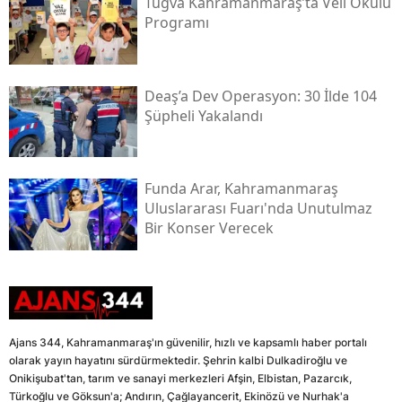
Tügva Kahramanmaraş’ta Veli Okulu
Programı
Deaş’a Dev Operasyon: 30 İlde 104
Şüpheli Yakalandı
Funda Arar, Kahramanmaraş
Uluslararası Fuarı'nda Unutulmaz
Bir Konser Verecek
Ajans 344, Kahramanmaraş'ın güvenilir, hızlı ve kapsamlı haber portalı
olarak yayın hayatını sürdürmektedir. Şehrin kalbi Dulkadiroğlu ve
Onikişubat'tan, tarım ve sanayi merkezleri Afşin, Elbistan, Pazarcık,
Türkoğlu ve Göksun'a; Andırın, Çağlayancerit, Ekinözü ve Nurhak'a