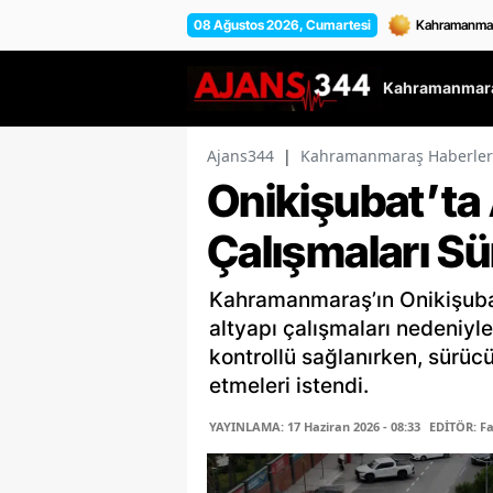
08 Ağustos 2026, Cumartesi
Kahramanmara
Ajans344
|
Kahramanmaraş Haberler
Onikişubat’ta
Çalışmaları S
Kahramanmaraş’ın Onikişubat
altyapı çalışmaları nedeniyl
kontrollü sağlanırken, sürücü
etmeleri istendi.
YAYINLAMA: 17 Haziran 2026 - 08:33
EDİTÖR: F