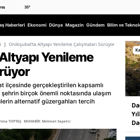
35
°
ş Haberleri
Ekonomi
Dünya
Magazin
Gündem
Bilim ve Teknol
i
|
Onikişubat’ta Altyapı Yenileme Çalışmaları Sürüyor
K
 Altyapı Yenileme
ürüyor
 ilçesinde gerçekleştirilen kapsamlı
e şehrin birçok önemli noktasında ulaşım
lerin alternatif güzergahları tercih
Da
Yı
Da
atma TOPTAŞ
MUHABİR: Mehmet Sepetci