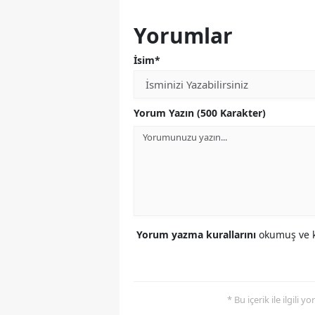
Yorumlar
İsim*
Yorum Yazın (500 Karakter)
Yorum yazma kurallarını
okumuş ve k
* Bu içerik ile ilgili 