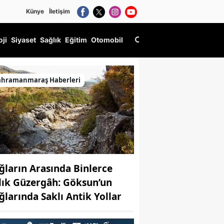
Künye
İletişim
oji
Siyaset
Sağlık
Eğitim
Otomobil
ahramanmaraş Haberleri
ğların Arasında Binlerce
llık Güzergâh: Göksun’un
ğlarında Saklı Antik Yollar