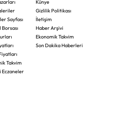
zarları
Künye
leriler
Gizlilik Politikası
ler Sayfası
İletişim
l Borsası
Haber Arşivi
urları
Ekonomik Takvim
yatları
Son Dakika Haberleri
Fiyatları
ik Takvim
i Eczaneler