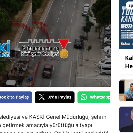
Sp
Ka
He
book'ta Paylaş
X'de Paylaş
Whatsapp'tan Gönde
ediyesi ve KASKİ Genel Müdürlüğü, şehrin
e getirmek amacıyla yürüttüğü altyapı