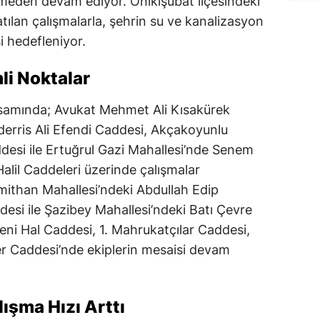
smeden devam ediyor. Onikişubat ilçesindeki
tılan çalışmalarla, şehrin su ve kanalizasyon
i hedefleniyor.
li Noktalar
apsamında; Avukat Mehmet Ali Kısakürek
derris Ali Efendi Caddesi, Akçakoyunlu
desi ile Ertuğrul Gazi Mahallesi’nde Senem
lil Caddeleri üzerinde çalışmalar
amithan Mahallesi’ndeki Abdullah Edip
si ile Şazibey Mahallesi’ndeki Batı Çevre
Yeni Hal Caddesi, 1. Mahrukatçılar Caddesi,
ler Caddesi’nde ekiplerin mesaisi devam
ışma Hızı Arttı