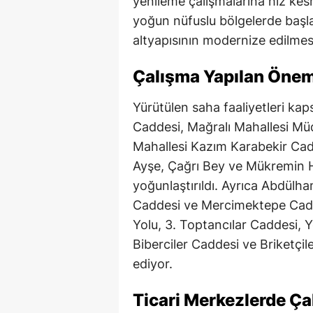
yenileme çalışmalarına hız ke
yoğun nüfuslu bölgelerde başla
altyapısının modernize edilmes
Çalışma Yapılan Önem
Yürütülen saha faaliyetleri k
Caddesi, Mağralı Mahallesi Mü
Mahallesi Kazım Karabekir Cad
Ayşe, Çağrı Bey ve Mükremin Ha
yoğunlaştırıldı. Ayrıca Abdülh
Caddesi ve Mercimektepe Cadde
Yolu, 3. Toptancılar Caddesi, 
Biberciler Caddesi ve Briketçi
ediyor.
Ticari Merkezlerde Çal