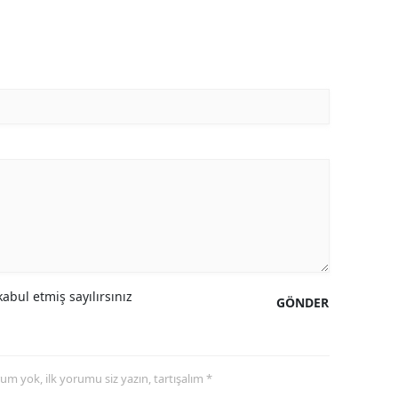
abul etmiş sayılırsınız
GÖNDER
yorum yok, ilk yorumu siz yazın, tartışalım *