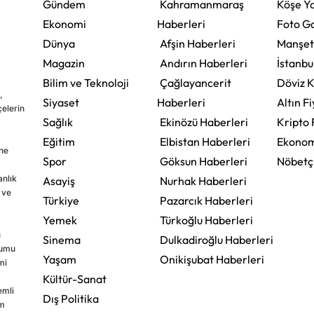
Gündem
Kahramanmaraş
Köşe Ya
Ekonomi
Haberleri
Foto Ga
Dünya
Afşin Haberleri
Manşet
Magazin
Andırın Haberleri
İstanbu
Bilim ve Teknoloji
Çağlayancerit
Döviz K
,
Siyaset
Haberleri
Altın Fi
çelerin
Sağlık
Ekinözü Haberleri
Kripto 
Eğitim
Elbistan Haberleri
Ekonom
ine
Spor
Göksun Haberleri
Nöbetç
nlık
Asayiş
Nurhak Haberleri
 ve
Türkiye
Pazarcık Haberleri
Yemek
Türkoğlu Haberleri
u
Sinema
Dulkadiroğlu Haberleri
rumu
Yaşam
Onikişubat Haberleri
mi
Kültür-Sanat
emli
Dış Politika
im