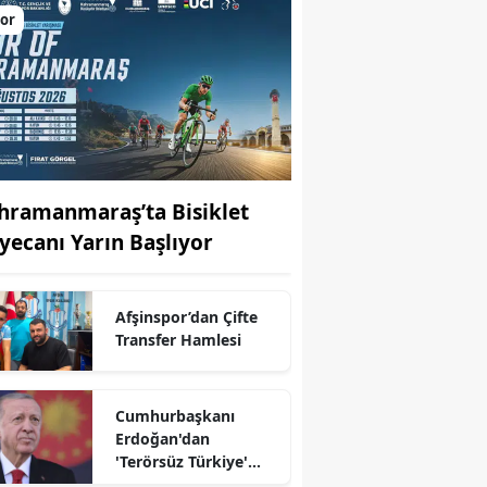
or
hramanmaraş’ta Bisiklet
yecanı Yarın Başlıyor
Afşinspor’dan Çifte
Transfer Hamlesi
r
Cumhurbaşkanı
Erdoğan'dan
'Terörsüz Türkiye'
mesajı