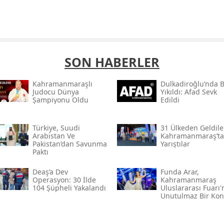
SON HABERLER
Kahramanmaraşlı
Dulkadiroğlu’nda 
Judocu Dünya
Yıkıldı: Afad Sevk
Şampiyonu Oldu
Edildi
Türkiye, Suudi
31 Ülkeden Geldiler
Arabistan Ve
Kahramanmaraş’ta
Pakistan’dan Savunma
Yarıştılar
Paktı
Deaş’a Dev
Funda Arar,
Operasyon: 30 İlde
Kahramanmaraş
104 Şüpheli Yakalandı
Uluslararası Fuarı
Unutulmaz Bir Kon
Verecek