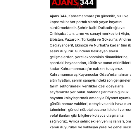
Ajans 344, Kahramanmaraş'ın güvenilir, hızlı ve
kapsamlı haber portalı olarak yayın hayatını
sürdürmektedir. Şehrin kalbi Dulkadiroğlu ve
Onikişubat'tan, tarım ve sanayi merkezleri Afşin,
Elbistan, Pazarcık, Türkoğlu ve Göksun'a; Andırın
Çağlayancerit, Ekinözü ve Nurhak'a kadar tüm il
sesini duyurur. Gündemi belirleyen siyasi
gelişmelerden, yerel ekonominin dinamiklerine,
spordaki heyecandan, kültür ve sanat etkinlikler
kadar Kahramanmaraş'ın nabzını tutuyoruz.
Kahramanmaraş Kuyumcular Odası'ndan alınan a
altın fiyatları, şehrin sanayisindeki son gelişmeler
tarım sektöründeki yenilikler özel dosyalarla
sayfamızda yer bulur. Vatandaşlarımızın günlük
hayatını kolaylaştırmak amacıyla Diyanet uyuml
günlük namaz vakitleri, detaylı ve anlık hava du
tahminleri, güncel nöbetçi eczane listeleri ve res
vefat ilanları gibi bilgilere kolayca ulaşmanızı
sağlıyoruz. Ayrıca şehirdeki en yeni iş ilanları, ön
kamu duyuruları ve yaklaşan yerel ve genel seç