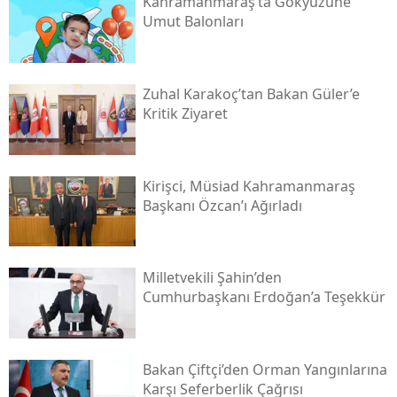
Kahramanmaraş’ta Gökyüzüne
Umut Balonları
Zuhal Karakoç’tan Bakan Güler’e
Kritik Ziyaret
Kirişci, Müsi̇ad Kahramanmaraş
Başkanı Özcan’ı Ağırladı
Milletvekili Şahin’den
Cumhurbaşkanı Erdoğan’a Teşekkür
Bakan Çiftçi’den Orman Yangınlarına
Karşı Seferberlik Çağrısı