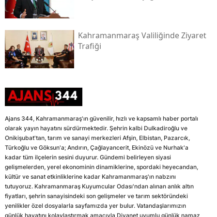
Kahramanmaraş Valiliğinde Ziyaret
Trafiği
Ajans 344, Kahramanmaraş'ın güvenilir, hızlı ve kapsamlı haber portalı
olarak yayın hayatını sürdürmektedir. Şehrin kalbi Dulkadiroğlu ve
Onikişubat'tan, tarım ve sanayi merkezleri Afşin, Elbistan, Pazarcık,
Türkoğlu ve Göksun'a; Andırın, Çağlayancerit, Ekinözü ve Nurhak'a
kadar tüm ilçelerin sesini duyurur. Gündemi belirleyen siyasi
gelişmelerden, yerel ekonominin dinamiklerine, spordaki heyecandan,
kültür ve sanat etkinliklerine kadar Kahramanmaraş'ın nabzını
tutuyoruz. Kahramanmaraş Kuyumcular Odası'ndan alınan anlık altın
fiyatları, şehrin sanayisindeki son gelişmeler ve tarım sektöründeki
yenilikler özel dosyalarla sayfamızda yer bulur. Vatandaşlarımızın
günlük hayatını kolaylaştırmak amacıyla Diyanet uyumlu günlük namaz