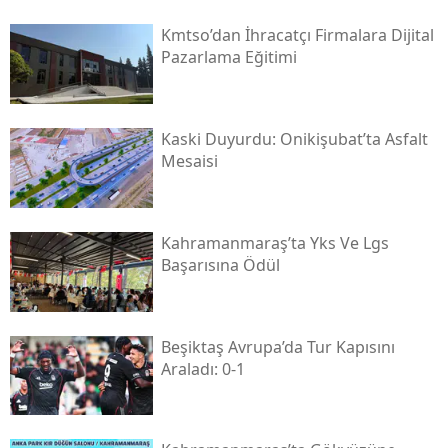
Kmtso’dan İhracatçı Firmalara Dijital
Pazarlama Eğitimi
Kaski̇ Duyurdu: Onikişubat’ta Asfalt
Mesaisi
Kahramanmaraş’ta Yks Ve Lgs
Başarısına Ödül
Beşiktaş Avrupa’da Tur Kapısını
Araladı: 0-1