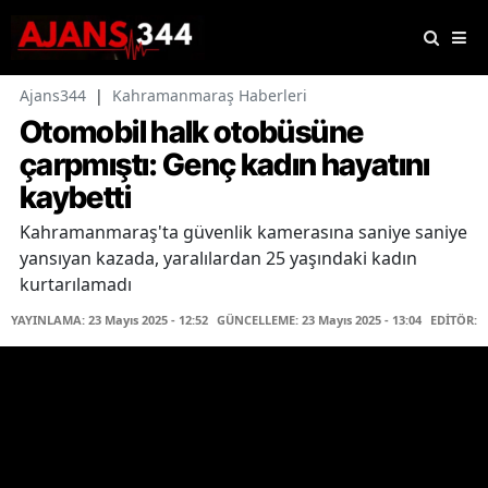
Ajans344
|
Kahramanmaraş Haberleri
Otomobil halk otobüsüne
çarpmıştı: Genç kadın hayatını
kaybetti
Kahramanmaraş'ta güvenlik kamerasına saniye saniye
yansıyan kazada, yaralılardan 25 yaşındaki kadın
kurtarılamadı
YAYINLAMA: 23 Mayıs 2025 - 12:52
GÜNCELLEME: 23 Mayıs 2025 - 13:04
EDİTÖR: 