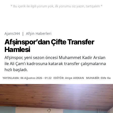
* Bu içerik ile ilgili yorum yok, ilk yorumu siz yazın, tartışalım *
Ajans344
|
Afşin Haberleri
Afşinspor’dan Çifte Transfer
Hamlesi
Afşinspor, yeni sezon öncesi Muhammet Kadir Arslan
ile Ali Çam’ı kadrosuna katarak transfer çalışmalarına
hızlı başladı.
YAYINLAMA: 06 Ağustos 2026 - 01:22
EDİTÖR: Atiye ARIKAN
MUHABİR: Elife Kar