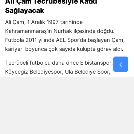
Ali Çam Tecrübesiyle Katkı
Sağlayacak
Ali Çam, 1 Aralık 1997 tarihinde
Kahramanmaraş’ın Nurhak ilçesinde doğdu.
Futbola 2011 yılında AEL Spor’da başlayan Çam,
kariyeri boyunca çok sayıda kulüpte görev aldı.
Tecrübeli futbolcu daha önce Elbistanspor,
Köyceğiz Belediyespor, Ula Belediye Spor,
Marmaris Gücü Spor Kulübü, Dalyanspor,
Ortaköy Spor, Göksun Ülkü Spor, Araban
Belediye Spor ve Elbistan Feda Spor formalarını
giydi.
Bölgesel Amatör Lig’de 12 karşılaşmada görev
alan Ali Çam, bu maçlarda bir gol kaydetti.