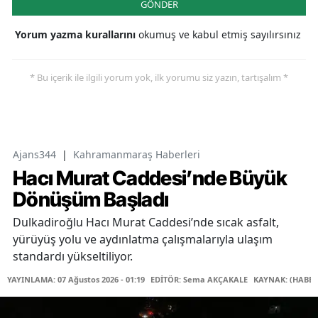
GÖNDER
Yorum yazma kurallarını
okumuş ve kabul etmiş sayılırsınız
* Bu içerik ile ilgili yorum yok, ilk yorumu siz yazın, tartışalım *
Ajans344
|
Kahramanmaraş Haberleri
Hacı Murat Caddesi’nde Büyük
Dönüşüm Başladı
Dulkadiroğlu Hacı Murat Caddesi’nde sıcak asfalt,
yürüyüş yolu ve aydınlatma çalışmalarıyla ulaşım
standardı yükseltiliyor.
YAYINLAMA: 07 Ağustos 2026 - 01:19
EDİTÖR: Sema AKÇAKALE
KAYNAK: (HABER