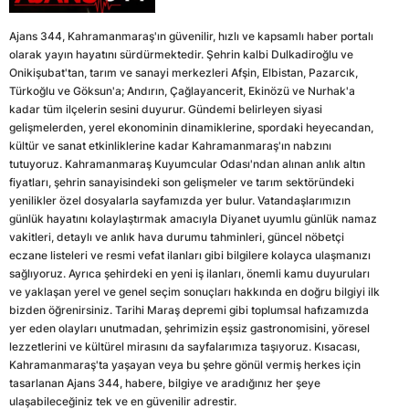
Ajans 344, Kahramanmaraş'ın güvenilir, hızlı ve kapsamlı haber portalı
olarak yayın hayatını sürdürmektedir. Şehrin kalbi Dulkadiroğlu ve
Onikişubat'tan, tarım ve sanayi merkezleri Afşin, Elbistan, Pazarcık,
Türkoğlu ve Göksun'a; Andırın, Çağlayancerit, Ekinözü ve Nurhak'a
kadar tüm ilçelerin sesini duyurur. Gündemi belirleyen siyasi
gelişmelerden, yerel ekonominin dinamiklerine, spordaki heyecandan,
kültür ve sanat etkinliklerine kadar Kahramanmaraş'ın nabzını
tutuyoruz. Kahramanmaraş Kuyumcular Odası'ndan alınan anlık altın
fiyatları, şehrin sanayisindeki son gelişmeler ve tarım sektöründeki
yenilikler özel dosyalarla sayfamızda yer bulur. Vatandaşlarımızın
günlük hayatını kolaylaştırmak amacıyla Diyanet uyumlu günlük namaz
vakitleri, detaylı ve anlık hava durumu tahminleri, güncel nöbetçi
eczane listeleri ve resmi vefat ilanları gibi bilgilere kolayca ulaşmanızı
sağlıyoruz. Ayrıca şehirdeki en yeni iş ilanları, önemli kamu duyuruları
ve yaklaşan yerel ve genel seçim sonuçları hakkında en doğru bilgiyi ilk
bizden öğrenirsiniz. Tarihi Maraş depremi gibi toplumsal hafızamızda
yer eden olayları unutmadan, şehrimizin eşsiz gastronomisini, yöresel
lezzetlerini ve kültürel mirasını da sayfalarımıza taşıyoruz. Kısacası,
Kahramanmaraş'ta yaşayan veya bu şehre gönül vermiş herkes için
tasarlanan Ajans 344, habere, bilgiye ve aradığınız her şeye
ulaşabileceğiniz tek ve en güvenilir adrestir.