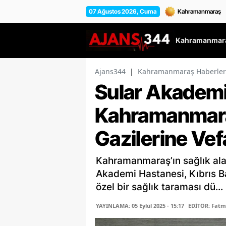
07 Ağustos 2026, Cuma
Kahramanmara
Ajans344
|
Kahramanmaraş Haberler
Sular Akadem
Kahramanmara
Gazilerine Vef
Kahramanmaraş’ın sağlık ala
Akademi Hastanesi, Kıbrıs Ba
özel bir sağlık taraması dü...
YAYINLAMA: 05 Eylül 2025 - 15:17
EDİTÖR: Fat