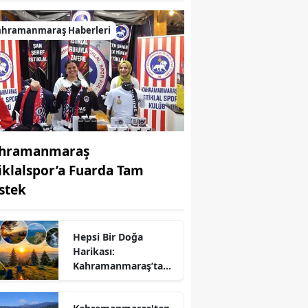
ahramanmaraş Haberleri
hramanmaraş
tiklalspor’a Fuarda Tam
stek
Hepsi Bir Doğa
Harikası:
r
Kahramanmaraş’ta
Kamp ve Piknik
Yapılabilecek En