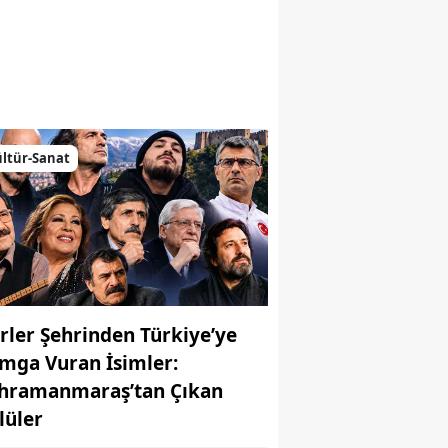
emiz
ltür-Sanat
irler Şehrinden Türkiye’ye
mga Vuran İsimler:
hramanmaraş’tan Çıkan
MUHABİR: Elife Karaarslan
lüler