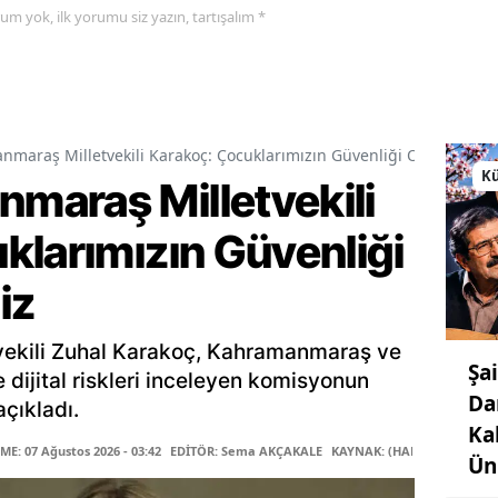
yorum yok, ilk yorumu siz yazın, tartışalım *
araş Milletvekili Karakoç: Çocuklarımızın Güvenliği Ortak Vazif
Kü
araş Milletvekili
klarımızın Güvenliği
iz
ekili Zuhal Karakoç, Kahramanmaraş ve
Şa
le dijital riskleri inceleyen komisyonun
Da
çıkladı.
Ka
E: 07 Ağustos 2026 - 03:42
EDİTÖR: Sema AKÇAKALE
KAYNAK: (HABER MERKEZİ)
Ün