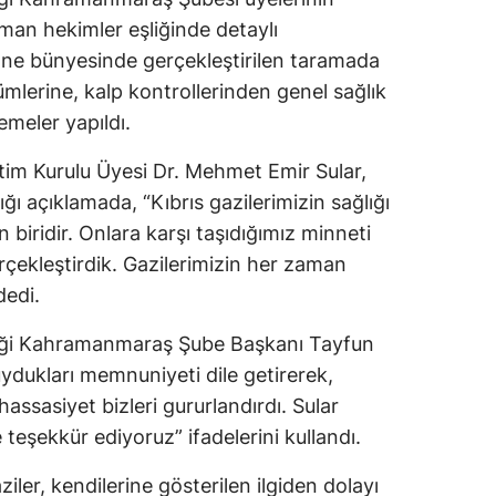
zman hekimler eşliğinde detaylı
ane bünyesinde gerçekleştirilen taramada
ümlerine, kalp kontrollerinden genel sağlık
emeler yapıldı.
im Kurulu Üyesi Dr. Mehmet Emir Sular,
ğı açıklamada, “Kıbrıs gazilerimizin sağlığı
 biridir. Onlara karşı taşıdığımız minneti
çekleştirdik. Gazilerimizin her zaman
dedi.
eği Kahramanmaraş Şube Başkanı Tayfun
ukları memnuniyeti dile getirerek,
 hassasiyet bizleri gururlandırdı. Sular
eşekkür ediyoruz” ifadelerini kullandı.
iler, kendilerine gösterilen ilgiden dolayı