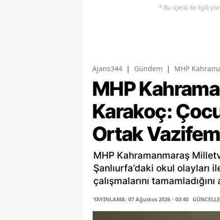
* Bu içerik ile ilgili 
Ajans344
|
Gündem
|
MHP Kahramanm
MHP Kahramanm
Karakoç: Çocu
Ortak Vazifem
MHP Kahramanmaraş Milletv
Şanlıurfa’daki okul olayları i
çalışmalarını tamamladığını a
YAYINLAMA: 07 Ağustos 2026 - 03:40
GÜNCELLEM