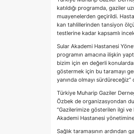
katıldığı programda, gaziler u
muayenelerden geçirildi. Hast
kan tahlillerinden tansiyon ölç
testlerine kadar kapsamlı incel
Sular Akademi Hastanesi Yönet
programın amacına ilişkin yaptı
bizim için en değerli konulardan
göstermek için bu taramayı ger
yanında olmayı sürdüreceğiz” 
Türkiye Muharip Gaziler Dern
Özbek de organizasyondan duyd
“Gazilerimize gösterilen ilgi ve
Akademi Hastanesi yönetimine t
Sağlık taramasının ardından gaz