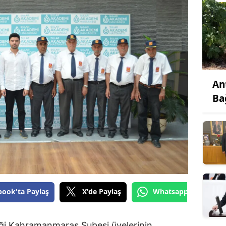
An
Ba
book'ta Paylaş
X'de Paylaş
Whatsapp'tan Gönde
ği Kahramanmaraş Şubesi üyelerinin