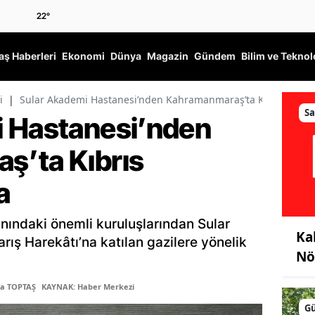
22
°
ş Haberleri
Ekonomi
Dünya
Magazin
Gündem
Bilim ve Teknol
i
|
Sular Akademi Hastanesi’nden Kahramanmaraş’ta Kıbrıs Gazile
Sa
i Hastanesi’nden
ş’ta Kıbrıs
a
nındaki önemli kuruluşlarından Sular
Ka
rış Harekâtı’na katılan gazilere yönelik
Nö
ma TOPTAŞ
KAYNAK: Haber Merkezi
G