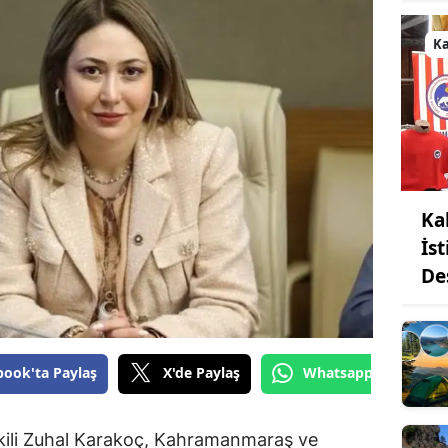
K
Ka
İs
De
book'ta Paylaş
X'de Paylaş
Whatsapp'tan Gönde
ili Zuhal Karakoç, Kahramanmaraş ve