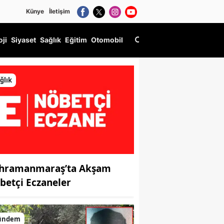
Künye
İletişim
oji
Siyaset
Sağlık
Eğitim
Otomobil
rine Vefa
ğlık
hramanmaraş’ta Akşam
betçi Eczaneler
ündem