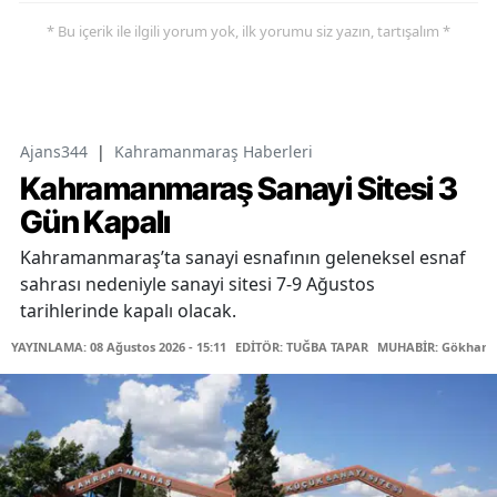
* Bu içerik ile ilgili yorum yok, ilk yorumu siz yazın, tartışalım *
Ajans344
|
Kahramanmaraş Haberleri
Kahramanmaraş Sanayi Sitesi 3
Gün Kapalı
Kahramanmaraş’ta sanayi esnafının geleneksel esnaf
sahrası nedeniyle sanayi sitesi 7-9 Ağustos
tarihlerinde kapalı olacak.
YAYINLAMA: 08 Ağustos 2026 - 15:11
EDİTÖR: TUĞBA TAPAR
MUHABİR: Gökhan 