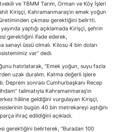
vekili ve TBMM Tarım, Orman ve Köy İşleri
ahit Kirişçi, Kahramanmaraş’ın emek yoğun
üretiminden çıkması gerektiğini belirtti.
yayında yaptığı açıklamada Kirişçi, şehrin
i gerektiğini ifade ederek,
sanayi üssü olmalı. Kilosu 4 bin doları
osistemimiz var” dedi.
duğunu hatırlatarak, “Emek yoğun, suyu fazla
erden uzak duralım. Katma değerli işlere
landı. Deprem sonrası Cumhurbaşkanı Recep
stihdam” talimatıyla Kahramanmaraş’ın
kez hâline geldiğini vurgulayan Kirişçi,
islerinin bugün 40 bin metrekareyi aştığını
arça ihraç edildiğini açıkladı.
esi gerektiğini belirterek, “Buradan 100