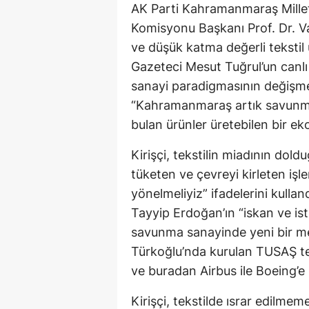
AK Parti Kahramanmaraş Millet
Komisyonu Başkanı Prof. Dr. V
ve düşük katma değerli tekstil 
Gazeteci Mesut Tuğrul’un canlı 
sanayi paradigmasının değişmes
“Kahramanmaraş artık savunma 
bulan ürünler üretebilen bir ek
Kirişçi, tekstilin miadının dol
tüketen ve çevreyi kirleten işl
yönelmeliyiz” ifadelerini kul
Tayyip Erdoğan’ın “iskan ve i
savunma sanayinde yeni bir mer
Türkoğlu’nda kurulan TUSAŞ tes
ve buradan Airbus ile Boeing’e p
Kirişçi, tekstilde ısrar edilmem