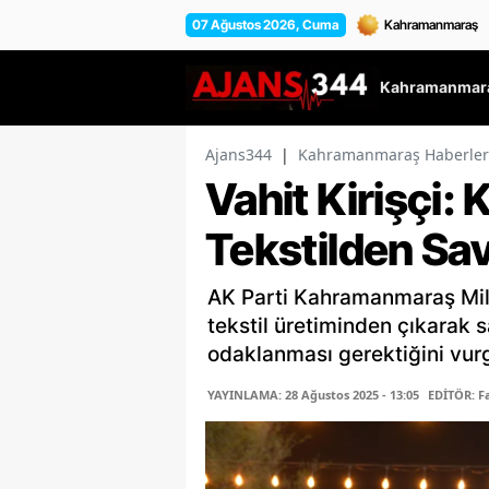
07 Ağustos 2026, Cuma
Kahramanmara
Ajans344
|
Kahramanmaraş Haberler
Vahit Kirişçi
Tekstilden S
AK Parti Kahramanmaraş Millet
tekstil üretiminden çıkarak 
odaklanması gerektiğini vurg
YAYINLAMA: 28 Ağustos 2025 - 13:05
EDİTÖR: 