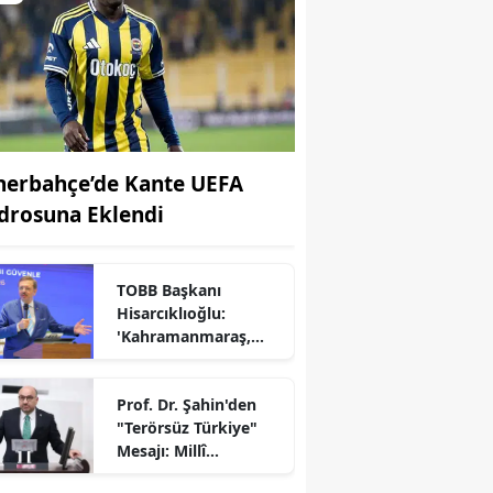
nerbahçe’de Kante UEFA
drosuna Eklendi
TOBB Başkanı
Hisarcıklıoğlu:
'Kahramanmaraş,
Türkiye Ekonomisinin
Lokomotif
Prof. Dr. Şahin'den
Şehirlerinden
"Terörsüz Türkiye"
Birisidir'
r
Mesajı: Millî
Dayanışma İçin