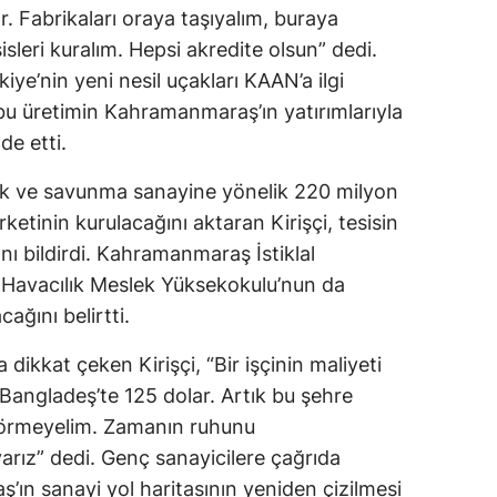
r. Fabrikaları oraya taşıyalım, buraya
sleri kuralım. Hepsi akredite olsun” dedi.
ye’nin yeni nesil uçakları KAAN’a ilgi
, bu üretimin Kahramanmaraş’ın yatırımlarıyla
de etti.
ık ve savunma sanayine yönelik 220 milyon
irketinin kurulacağını aktaran Kirişçi, tesisin
nı bildirdi. Kahramanmaraş İstiklal
n Havacılık Meslek Yüksekokulu’nun da
cağını belirtti.
dikkat çeken Kirişçi, “Bir işçinin maliyeti
 Bangladeş’te 125 dolar. Artık bu şehre
 görmeyelim. Zamanın ruhunu
rız” dedi. Genç sanayicilere çağrıda
’ın sanayi yol haritasının yeniden çizilmesi