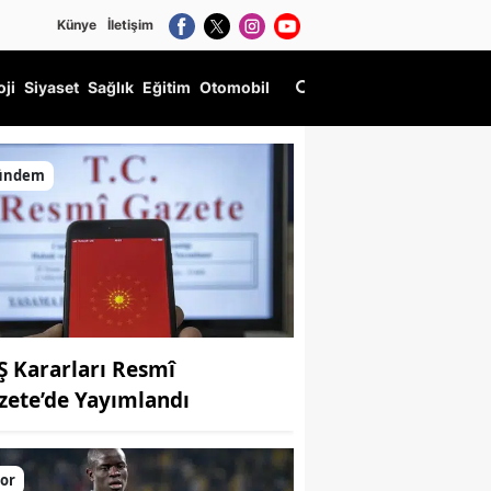
Künye
İletişim
oji
Siyaset
Sağlık
Eğitim
Otomobil
ündem
Ş Kararları Resmî
zete’de Yayımlandı
or