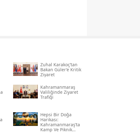
Zuhal Karakoç’tan
Bakan Güler’e Kritik
Ziyaret
Kahramanmaraş
na
Valiliğinde Ziyaret
Trafiği
Hepsi Bir Doğa
da
Harikası:
Kahramanmaraş’ta
Kamp Ve Piknik
Yapılabilecek En
Güzel Alanlar