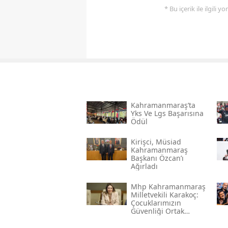
* Bu içerik ile ilgili 
Kahramanmaraş’ta
Yks Ve Lgs Başarısına
Ödül
Kirişci, Müsi̇ad
Kahramanmaraş
Başkanı Özcan’ı
Ağırladı
Mhp Kahramanmaraş
Milletvekili Karakoç:
Çocuklarımızın
Güvenliği Ortak
Vazifemiz