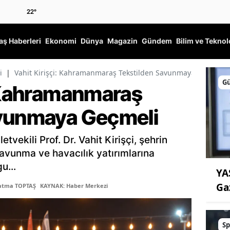
22
°
ş Haberleri
Ekonomi
Dünya
Magazin
Gündem
Bilim ve Teknol
i
|
Vahit Kirişçi: Kahramanmaraş Tekstilden Savunmaya Geçmeli
G
: Kahramanmaraş
avunmaya Geçmeli
vekili Prof. Dr. Vahit Kirişçi, şehrin
savunma ve havacılık yatırımlarına
u...
YA
Ga
Fatma TOPTAŞ
KAYNAK: Haber Merkezi
Sp