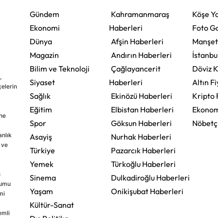
Gündem
Kahramanmaraş
Köşe Ya
Ekonomi
Haberleri
Foto Ga
Dünya
Afşin Haberleri
Manşet
Magazin
Andırın Haberleri
İstanbu
Bilim ve Teknoloji
Çağlayancerit
Döviz K
,
Siyaset
Haberleri
Altın Fi
çelerin
Sağlık
Ekinözü Haberleri
Kripto 
Eğitim
Elbistan Haberleri
Ekonom
ine
Spor
Göksun Haberleri
Nöbetç
nlık
Asayiş
Nurhak Haberleri
 ve
Türkiye
Pazarcık Haberleri
Yemek
Türkoğlu Haberleri
u
Sinema
Dulkadiroğlu Haberleri
rumu
Yaşam
Onikişubat Haberleri
mi
Kültür-Sanat
emli