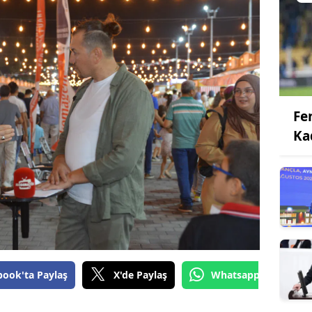
Fe
Ka
book'ta Paylaş
X'de Paylaş
Whatsapp'tan Gönde