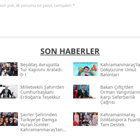
yorum yok, ilk yorumu siz yazın, tartışalım *
SON HABERLER
Beşiktaş Avrupa’da
Kahramanmaraş’ta
Tur Kapısını Araladı:
Gökyüzüne Umut
0-1
Balonları
Milletvekili Şahin’den
Bakan Çiftçi’den
Cumhurbaşkanı
Orman Yangınları
Erdoğan’a Teşekkür
Karşı Seferberlik
Çağrısı
Şairler Şehrinden
Kahramanmaraş
Türkiye’ye Damga
İstiklalspor’a Fuar
Vuran İsimler:
Tam Destek
Kahramanmaraş’tan
Çıkan Ünlüler