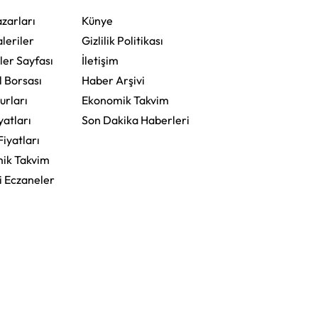
zarları
Künye
leriler
Gizlilik Politikası
ler Sayfası
İletişim
l Borsası
Haber Arşivi
urları
Ekonomik Takvim
yatları
Son Dakika Haberleri
Fiyatları
ik Takvim
i Eczaneler