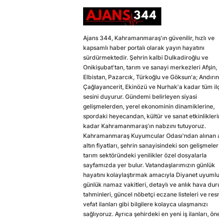
Ajans 344, Kahramanmaraş'ın güvenilir, hızlı ve
kapsamlı haber portalı olarak yayın hayatını
sürdürmektedir. Şehrin kalbi Dulkadiroğlu ve
Onikişubat'tan, tarım ve sanayi merkezleri Afşin,
Elbistan, Pazarcık, Türkoğlu ve Göksun'a; Andırın
Çağlayancerit, Ekinözü ve Nurhak'a kadar tüm il
sesini duyurur. Gündemi belirleyen siyasi
gelişmelerden, yerel ekonominin dinamiklerine,
spordaki heyecandan, kültür ve sanat etkinlikler
kadar Kahramanmaraş'ın nabzını tutuyoruz.
Kahramanmaraş Kuyumcular Odası'ndan alınan a
altın fiyatları, şehrin sanayisindeki son gelişmeler
tarım sektöründeki yenilikler özel dosyalarla
sayfamızda yer bulur. Vatandaşlarımızın günlük
hayatını kolaylaştırmak amacıyla Diyanet uyuml
günlük namaz vakitleri, detaylı ve anlık hava du
tahminleri, güncel nöbetçi eczane listeleri ve res
vefat ilanları gibi bilgilere kolayca ulaşmanızı
sağlıyoruz. Ayrıca şehirdeki en yeni iş ilanları, ön