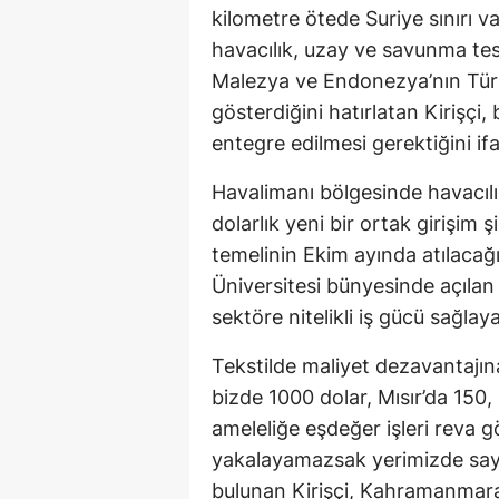
kilometre ötede Suriye sınırı va
havacılık, uzay ve savunma tesi
Malezya ve Endonezya’nın Türki
gösterdiğini hatırlatan Kirişçi
entegre edilmesi gerektiğini ifa
Havalimanı bölgesinde havacıl
dolarlık yeni bir ortak girişim ş
temelinin Ekim ayında atılacağı
Üniversitesi bünyesinde açıla
sektöre nitelikli iş gücü sağlaya
Tekstilde maliyet dezavantajına 
bizde 1000 dolar, Mısır’da 150,
ameleliğe eşdeğer işleri reva
yakalayamazsak yerimizde saya
bulunan Kirişçi, Kahramanmaraş