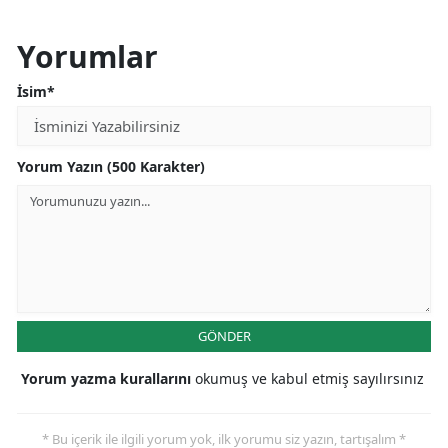
Yorumlar
İsim*
Yorum Yazın (500 Karakter)
GÖNDER
Yorum yazma kurallarını
okumuş ve kabul etmiş sayılırsınız
* Bu içerik ile ilgili yorum yok, ilk yorumu siz yazın, tartışalım *