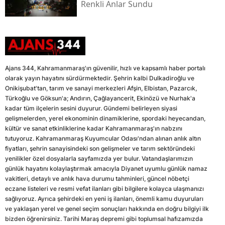
Renkli Anlar Sundu
Ajans 344, Kahramanmaraş'ın güvenilir, hızlı ve kapsamlı haber portalı
olarak yayın hayatını sürdürmektedir. Şehrin kalbi Dulkadiroğlu ve
Onikişubat'tan, tarım ve sanayi merkezleri Afşin, Elbistan, Pazarcık,
Türkoğlu ve Göksun'a; Andırın, Çağlayancerit, Ekinözü ve Nurhak'a
kadar tüm ilçelerin sesini duyurur. Gündemi belirleyen siyasi
gelişmelerden, yerel ekonominin dinamiklerine, spordaki heyecandan,
kültür ve sanat etkinliklerine kadar Kahramanmaraş'ın nabzını
tutuyoruz. Kahramanmaraş Kuyumcular Odası'ndan alınan anlık altın
fiyatları, şehrin sanayisindeki son gelişmeler ve tarım sektöründeki
yenilikler özel dosyalarla sayfamızda yer bulur. Vatandaşlarımızın
günlük hayatını kolaylaştırmak amacıyla Diyanet uyumlu günlük namaz
vakitleri, detaylı ve anlık hava durumu tahminleri, güncel nöbetçi
eczane listeleri ve resmi vefat ilanları gibi bilgilere kolayca ulaşmanızı
sağlıyoruz. Ayrıca şehirdeki en yeni iş ilanları, önemli kamu duyuruları
ve yaklaşan yerel ve genel seçim sonuçları hakkında en doğru bilgiyi ilk
bizden öğrenirsiniz. Tarihi Maraş depremi gibi toplumsal hafızamızda