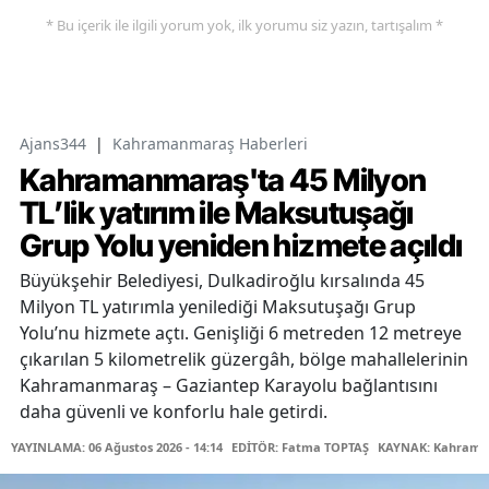
* Bu içerik ile ilgili yorum yok, ilk yorumu siz yazın, tartışalım *
Ajans344
|
Kahramanmaraş Haberleri
Kahramanmaraş'ta 45 Milyon
TL’lik yatırım ile Maksutuşağı
Grup Yolu yeniden hizmete açıldı
Büyükşehir Belediyesi, Dulkadiroğlu kırsalında 45
Milyon TL yatırımla yenilediği Maksutuşağı Grup
Yolu’nu hizmete açtı. Genişliği 6 metreden 12 metreye
çıkarılan 5 kilometrelik güzergâh, bölge mahallelerinin
Kahramanmaraş – Gaziantep Karayolu bağlantısını
daha güvenli ve konforlu hale getirdi.
YAYINLAMA: 06 Ağustos 2026 - 14:14
EDİTÖR: Fatma TOPTAŞ
KAYNAK: Kahraman