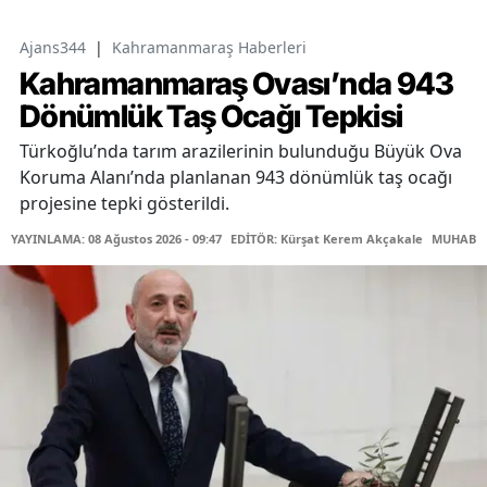
Ajans344
|
Kahramanmaraş Haberleri
Kahramanmaraş Ovası’nda 943
Dönümlük Taş Ocağı Tepkisi
Türkoğlu’nda tarım arazilerinin bulunduğu Büyük Ova
Koruma Alanı’nda planlanan 943 dönümlük taş ocağı
projesine tepki gösterildi.
YAYINLAMA: 08 Ağustos 2026 - 09:47
EDİTÖR: Kürşat Kerem Akçakale
MUHABİR