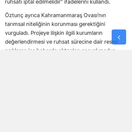
ruhsatı iptal edilmelidir” ifadelerini kullandı.
Öztunç ayrıca Kahramanmaraş Ovası’nın
tarımsal niteliğinin korunması gerektiğini
vurguladı. Projeye ilişkin ilgili kurumların
değerlendirmesi ve ruhsat sürecine dair resmi
açıklama ise haberde aktarılan sosyal medya
paylaşımında yer almadı.
Yorumlar
İsim*
Yorum Yazın (500 Karakter)