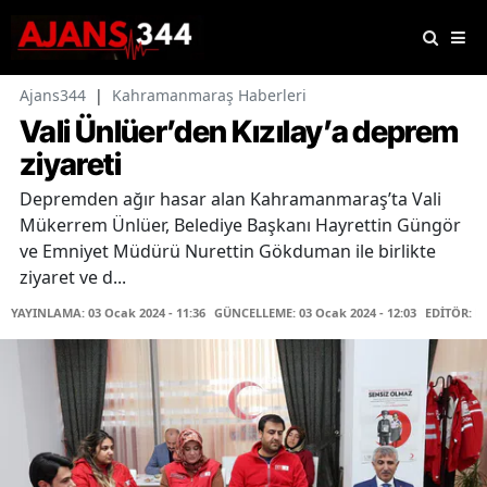
Ajans344
|
Kahramanmaraş Haberleri
Vali Ünlüer’den Kızılay’a deprem
ziyareti
Depremden ağır hasar alan Kahramanmaraş’ta Vali
Mükerrem Ünlüer, Belediye Başkanı Hayrettin Güngör
ve Emniyet Müdürü Nurettin Gökduman ile birlikte
ziyaret ve d...
YAYINLAMA: 03 Ocak 2024 - 11:36
GÜNCELLEME: 03 Ocak 2024 - 12:03
EDİTÖR: H