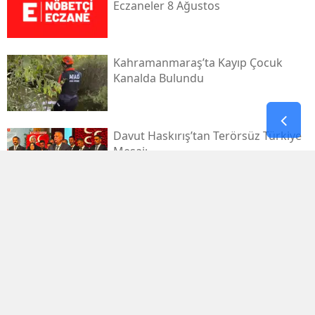
Eczaneler 8 Ağustos
Kahramanmaraş’ta Kayıp Çocuk
Kanalda Bulundu
Davut Haskırış’tan Terörsüz Türkiye
Mesajı
Kahramanmaraşlı İşçi Tünel
Göçüğünde Can Verdi
Mhp Dulkadiroğlu’nda Yeni Dönem
Başladı