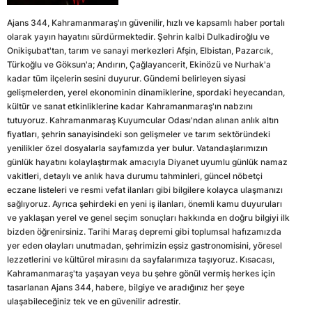
Ajans 344, Kahramanmaraş'ın güvenilir, hızlı ve kapsamlı haber portalı
olarak yayın hayatını sürdürmektedir. Şehrin kalbi Dulkadiroğlu ve
Onikişubat'tan, tarım ve sanayi merkezleri Afşin, Elbistan, Pazarcık,
Türkoğlu ve Göksun'a; Andırın, Çağlayancerit, Ekinözü ve Nurhak'a
kadar tüm ilçelerin sesini duyurur. Gündemi belirleyen siyasi
gelişmelerden, yerel ekonominin dinamiklerine, spordaki heyecandan,
kültür ve sanat etkinliklerine kadar Kahramanmaraş'ın nabzını
tutuyoruz. Kahramanmaraş Kuyumcular Odası'ndan alınan anlık altın
fiyatları, şehrin sanayisindeki son gelişmeler ve tarım sektöründeki
yenilikler özel dosyalarla sayfamızda yer bulur. Vatandaşlarımızın
günlük hayatını kolaylaştırmak amacıyla Diyanet uyumlu günlük namaz
vakitleri, detaylı ve anlık hava durumu tahminleri, güncel nöbetçi
eczane listeleri ve resmi vefat ilanları gibi bilgilere kolayca ulaşmanızı
sağlıyoruz. Ayrıca şehirdeki en yeni iş ilanları, önemli kamu duyuruları
ve yaklaşan yerel ve genel seçim sonuçları hakkında en doğru bilgiyi ilk
bizden öğrenirsiniz. Tarihi Maraş depremi gibi toplumsal hafızamızda
yer eden olayları unutmadan, şehrimizin eşsiz gastronomisini, yöresel
lezzetlerini ve kültürel mirasını da sayfalarımıza taşıyoruz. Kısacası,
Kahramanmaraş'ta yaşayan veya bu şehre gönül vermiş herkes için
tasarlanan Ajans 344, habere, bilgiye ve aradığınız her şeye
ulaşabileceğiniz tek ve en güvenilir adrestir.