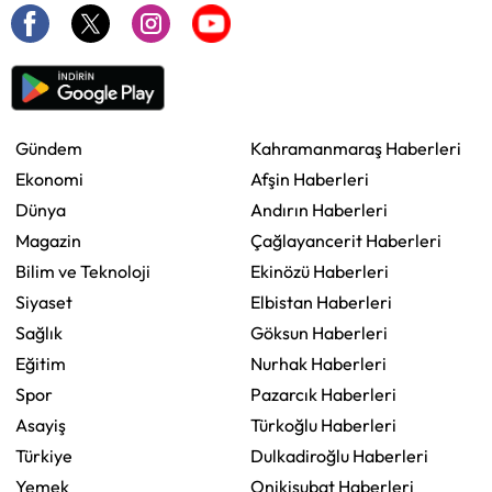
Gündem
Kahramanmaraş Haberleri
Ekonomi
Afşin Haberleri
Dünya
Andırın Haberleri
Magazin
Çağlayancerit Haberleri
Bilim ve Teknoloji
Ekinözü Haberleri
Siyaset
Elbistan Haberleri
Sağlık
Göksun Haberleri
Eğitim
Nurhak Haberleri
Spor
Pazarcık Haberleri
Asayiş
Türkoğlu Haberleri
Türkiye
Dulkadiroğlu Haberleri
Yemek
Onikişubat Haberleri