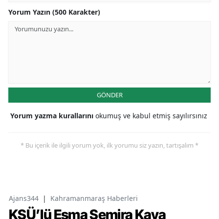
Yorum Yazın (500 Karakter)
GÖNDER
Yorum yazma kurallarını
okumuş ve kabul etmiş sayılırsınız
* Bu içerik ile ilgili yorum yok, ilk yorumu siz yazın, tartışalım *
Ajans344
|
Kahramanmaraş Haberleri
KSÜ’lü Esma Semira Kaya