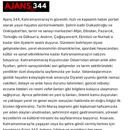
Ajans 344, Kahramanmaraş'ın güvenilir, hızlı ve kapsamlı haber portalı
olarak yayın hayatını sürdürmektedir. Şehrin kalbi Dulkadiroğlu ve
Onikişubat'tan, tarım ve sanayi merkezleri Afşin, Elbistan, Pazarcık,
Türkoğlu ve Göksun'a; Andırın, Çağlayancerit, Ekinözü ve Nurhak'a
kadar tüm ilçelerin sesini duyurur. Gündemi belirleyen siyasi
gelişmelerden, yerel ekonominin dinamiklerine, spordaki heyecandan,
kültür ve sanat etkinliklerine kadar Kahramanmaraş'ın nabzını
tutuyoruz. Kahramanmaraş Kuyumcular Odası'ndan alınan anlık altın
fiyatları, şehrin sanayisindeki son gelişmeler ve tarım sektöründeki
yenilikler özel dosyalarla sayfamızda yer bulur. Vatandaşlarımızın
günlük hayatını kolaylaştırmak amacıyla Diyanet uyumlu günlük namaz
vakitleri, detaylı ve anlık hava durumu tahminleri, güncel nöbetçi
eczane listeleri ve resmi vefat ilanları gibi bilgilere kolayca ulaşmanızı
sağlıyoruz. Ayrıca şehirdeki en yeni iş ilanları, önemli kamu duyuruları
ve yaklaşan yerel ve genel seçim sonuçları hakkında en doğru bilgiyi ilk
bizden öğrenirsiniz. Tarihi Maraş depremi gibi toplumsal hafızamızda
yer eden olayları unutmadan, şehrimizin eşsiz gastronomisini, yöresel
lezzetlerini ve kültürel mirasını da sayfalarımıza taşıyoruz. Kısacası,
Kahramanmaraş'ta yaşayan veya bu şehre gönül vermiş herkes için
tasarlanan Ajans 344, habere, bilgiye ve aradığınız her şeye