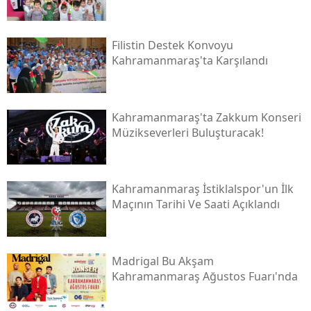
Filistin Destek Konvoyu
Kahramanmaraş'ta Karşılandı
Kahramanmaraş'ta Zakkum Konseri
Müzikseverleri Buluşturacak!
Kahramanmaraş İstiklalspor'un İlk
Maçının Tarihi Ve Saati Açıklandı
Madrigal Bu Akşam
Kahramanmaraş Ağustos Fuarı'nda