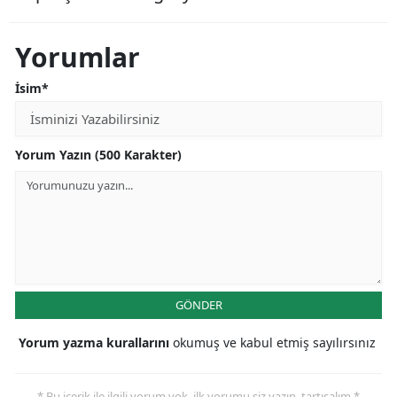
Yorumlar
İsim*
Yorum Yazın (500 Karakter)
GÖNDER
Yorum yazma kurallarını
okumuş ve kabul etmiş sayılırsınız
* Bu içerik ile ilgili yorum yok, ilk yorumu siz yazın, tartışalım *